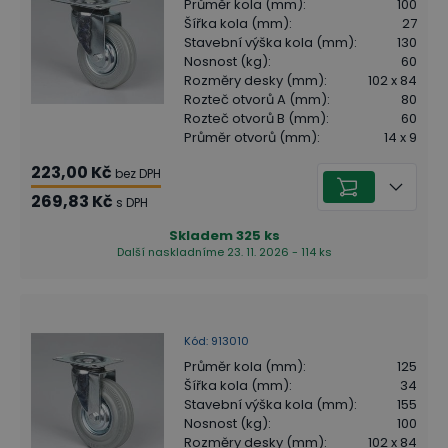
Průměr kola (mm)
:
100
Šířka kola (mm)
:
27
Stavební výška kola (mm)
:
130
Nosnost (kg)
:
60
Rozměry desky (mm)
:
102 x 84
Rozteč otvorů A (mm)
:
80
Rozteč otvorů B (mm)
:
60
Průměr otvorů (mm)
:
14 x 9
223,00 Kč
bez DPH
269,83 Kč
s DPH
Skladem
325
ks
Další naskladníme 23. 11. 2026 - 114 ks
Kód
:
913010
Průměr kola (mm)
:
125
Šířka kola (mm)
:
34
Stavební výška kola (mm)
:
155
Nosnost (kg)
:
100
Rozměry desky (mm)
:
102 x 84