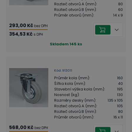
Rozteč otvorů A (mm)
:
80
Rozteč otvorů B (mm)
:
60
Průměr otvorů (mm)
:
14 x 9
293,00 Kč
bez DPH
354,53 Kč
s DPH
Skladem
145
ks
Kód
:
913011
Průměr kola (mm)
:
160
Šířka kola (mm)
:
40
Stavební výška kola (mm)
:
195
Nosnost (kg)
:
130
Rozměry desky (mm)
:
135 x 105
Rozteč otvorů A (mm)
:
105
Rozteč otvorů B (mm)
:
80
Průměr otvorů (mm)
:
16 x 11
568,00 Kč
bez DPH