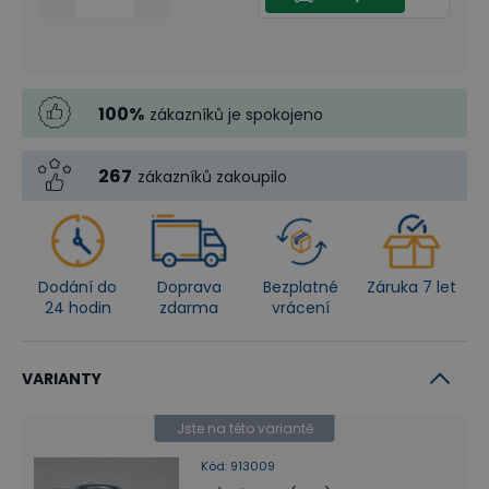
100
%
zákazníků je spokojeno
267
zákazníků zakoupilo
Dodání do
Doprava
Bezplatné
Záruka 7 let
24 hodin
zdarma
vrácení
VARIANTY
Jste na této variantě
Kód
:
913009