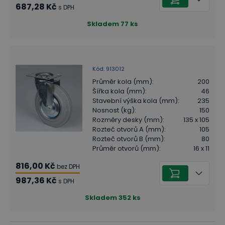
687,28 Kč
s DPH
Skladem
77
ks
Kód
:
913012
Průměr kola (mm)
:
200
Šířka kola (mm)
:
46
Stavební výška kola (mm)
:
235
Nosnost (kg)
:
150
Rozměry desky (mm)
:
135 x 105
Rozteč otvorů A (mm)
:
105
Rozteč otvorů B (mm)
:
80
Průměr otvorů (mm)
:
16 x 11
816,00 Kč
bez DPH
987,36 Kč
s DPH
Skladem
352
ks