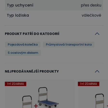
Typ uchycení
přes desku
Typ ložiska
válečkové
PRODUKT PATŘÍ DO KATEGORIÍ
Pojezdová kolečka
Průmyslová transportní kola
S ocelovým diskem
NEJPRODÁVANĚJŠÍ PRODUKTY
1+1 ZDARMA
1+1 ZDARMA