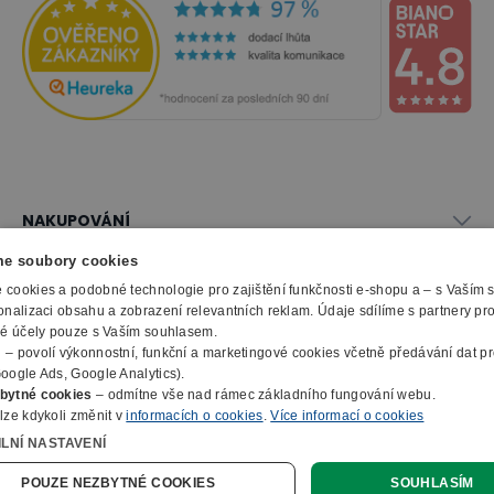
NAKUPOVÁNÍ
Vše o nákupu
e soubory cookies
SLUŽBY
Obchodní podmínky
cookies a podobné technologie pro zajištění funkčnosti e-shopu a – s Vaším
Doprava a montáž
onalizaci obsahu a zobrazení relevantních reklam. Údaje sdílíme s partnery pr
Naše katalogy
ké účely pouze s Vaším souhlasem.
Možnosti platby
O FIRMĚ
Reklamační formulář
m
– povolí výkonnostní, funkční a marketingové cookies včetně předávání dat pro
Záruka, servis, reklamace
Výroba kancelářského nábytku
oogle Ads, Google Analytics).
O nás
Ochrana osobních údajů
bytné cookies
– odmítne vše nad rámec základního fungování webu.
Zpracování elektroodpadu
Kontakty
lze kdykoli změnit v
informacích o cookies
.
Více informací o cookies
© 2010 - 2026 B2B Partner s.r.o. - Všechna práva vyhrazena.
Informace o cookies
E-Procurement
Členství v organizacích
ILNÍ NASTAVENÍ
Profesionální e-shop na míru
Jak nakupovat
Prohlášení o přístupnosti
Ocenění a certifikáty
Online poptávka
POUZE NEZBYTNÉ COOKIES
SOUHLASÍM
Naše eshopy