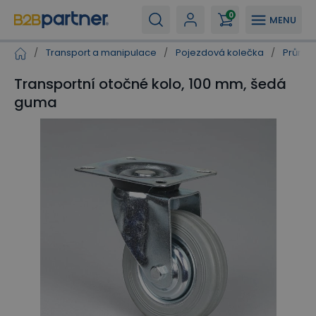
0
MENU
/
Transport a manipulace
/
Pojezdová kolečka
/
Průmys
Transportní otočné kolo, 100 mm, šedá
guma