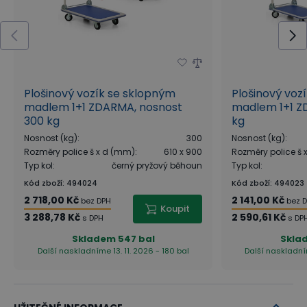
Plošinový vozík se sklopným
Plošinový voz
madlem 1+1 ZDARMA, nosnost
madlem 1+1 Z
300 kg
kg
Nosnost (kg)
:
300
Nosnost (kg)
:
Rozměry police š x d (mm)
:
610 x 900
Rozměry police š
Typ kol
:
černý pryžový běhoun
Typ kol
:
Kód zboží
:
494024
Kód zboží
:
494023
2 718,00 Kč
2 141,00 Kč
bez DPH
bez 
Koupit
3 288,78 Kč
2 590,61 Kč
s DPH
s DP
Skladem
547 bal
Skla
Další naskladníme 13. 11. 2026 - 180 bal
Další naskladním