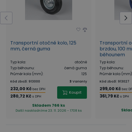
Transportní otočné kolo, 125
Transportní o
mm, černá guma
brzdou, 100 
běhounem
Typ kola
:
otočné
Typ kola
:
Typ běhounu
:
černá guma
Typ běhounu
:
Průměr kola (mm)
:
125
Průměr kola (mm)
Kód zboží
:
913000
3
Varianty
Kód zboží
:
913027
232,00 Kč
299,00 Kč
bez DPH
bez D
Koupit
280,72 Kč
361,79 Kč
s DPH
s DPH
Skladem
766 ks
Skla
Další naskladníme 23. 11. 2026 - 1708 ks