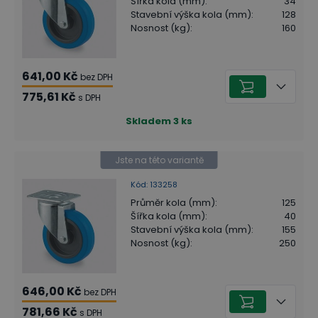
Šířka kola (mm)
:
34
Stavební výška kola (mm)
:
128
Nosnost (kg)
:
160
641,00 Kč
bez DPH
775,61 Kč
s DPH
Skladem
3
ks
Jste na této variantě
Kód
:
133258
Průměr kola (mm)
:
125
Šířka kola (mm)
:
40
Stavební výška kola (mm)
:
155
Nosnost (kg)
:
250
646,00 Kč
bez DPH
781,66 Kč
s DPH