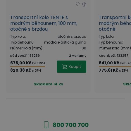
Transportní kolo TENTE s
Transportní k
modrým běhounem, 100 mm,
modrým běho
otočné s brzdou
otočné
Typ kola
:
otočné s brzdou
Typ kola
:
Typ běhounu
:
modrá elastická guma
Typ běhounu
:
Průměr kola (mm)
:
100
Průměr kola (mm)
Kód zboží
:
133259
2
Varianty
Kód zboží
:
133257
678,00 Kč
641,00 Kč
bez DPH
bez DP
Koupit
820,38 Kč
775,61 Kč
s DPH
s DPH
Skladem
14 ks
Sk
800 700 700