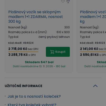
Plošinový vozík se sklopným
Plošinový voz
madlem 1+1 ZDARMA, nosnost
madlem 1+1 Z
300 kg
kg
Nosnost (kg)
:
300
Nosnost (kg)
:
Rozměry police š x d (mm)
:
610 x 900
Rozměry police š
Typ kol
:
černý pryžový běhoun
Typ kol
:
Kód zboží
:
494024
Kód zboží
:
494023
2 718,00 Kč
2 141,00 Kč
bez DPH
bez 
Koupit
3 288,78 Kč
2 590,61 Kč
s DPH
s DP
Skladem
547 bal
Skla
Další naskladníme 13. 11. 2026 - 180 bal
Další naskladním
UŽITEČNÉ INFORMACE
Jak je to s nosností koleček?
Který typ koleček vybrat?