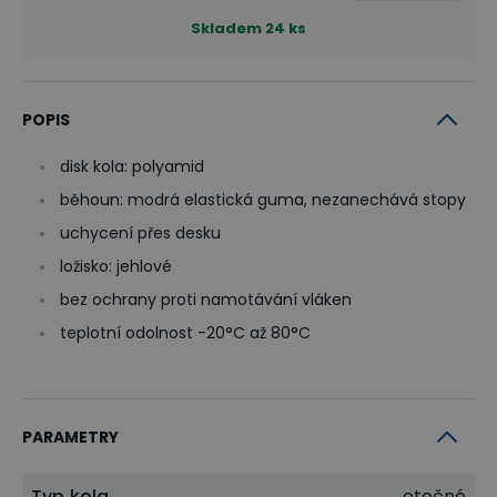
Skladem
24
ks
POPIS
disk kola: polyamid
běhoun: modrá elastická guma, nezanechává stopy
uchycení přes desku
ložisko: jehlové
bez ochrany proti namotávání vláken
teplotní odolnost -20°C až 80°C
PARAMETRY
Typ kola
otočné