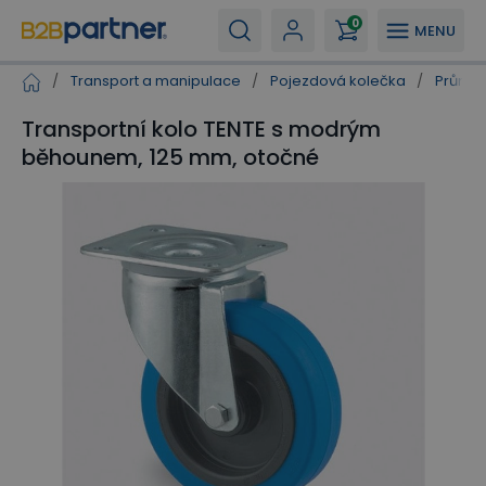
0
MENU
/
Transport a manipulace
/
Pojezdová kolečka
/
Průmys
Transportní kolo TENTE s modrým
běhounem, 125 mm, otočné