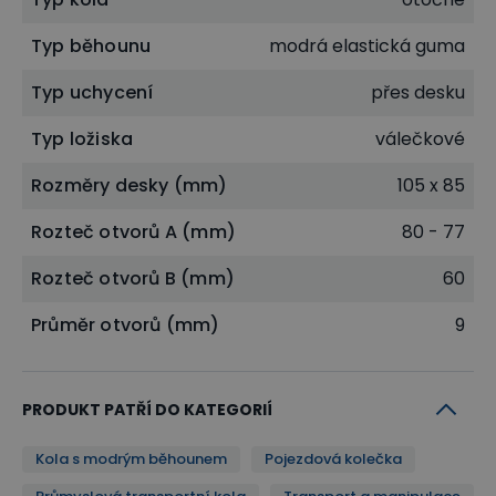
Typ běhounu
modrá elastická guma
Typ uchycení
přes desku
Typ ložiska
válečkové
Rozměry desky (mm)
105 x 85
Rozteč otvorů A (mm)
80 - 77
Rozteč otvorů B (mm)
60
Průměr otvorů (mm)
9
PRODUKT PATŘÍ DO KATEGORIÍ
Kola s modrým běhounem
Pojezdová kolečka