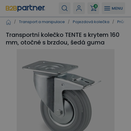
0
MENU
/
Transport a manipulace
/
Pojezdová kolečka
/
Průmys
Transportní kolečko TENTE s krytem 160
mm, otočné s brzdou, šedá guma