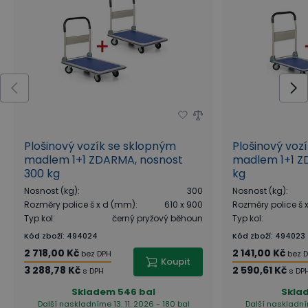
Plošinový vozík se sklopným
Plošinový voz
madlem 1+1 ZDARMA, nosnost
madlem 1+1 Z
300 kg
kg
Nosnost (kg)
:
300
Nosnost (kg)
:
Rozměry police š x d (mm)
:
610 x 900
Rozměry police š
Typ kol
:
černý pryžový běhoun
Typ kol
:
Kód zboží
:
494024
Kód zboží
:
494023
2 718,00 Kč
2 141,00 Kč
bez DPH
bez 
Koupit
3 288,78 Kč
2 590,61 Kč
s DPH
s DP
Skladem
546 bal
Skla
Další naskladníme 13. 11. 2026 - 180 bal
Další naskladním