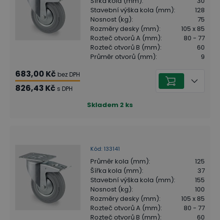
Šířka kola (mm)
:
30
Stavební výška kola (mm)
:
128
Nosnost (kg)
:
75
Rozměry desky (mm)
:
105 x 85
Rozteč otvorů A (mm)
:
80 - 77
Rozteč otvorů B (mm)
:
60
Průměr otvorů (mm)
:
9
683,00 Kč
bez DPH
826,43 Kč
s DPH
Skladem
2
ks
Kód
:
133141
Průměr kola (mm)
:
125
Šířka kola (mm)
:
37
Stavební výška kola (mm)
:
155
Nosnost (kg)
:
100
Rozměry desky (mm)
:
105 x 85
Rozteč otvorů A (mm)
:
80 - 77
Rozteč otvorů B (mm)
:
60