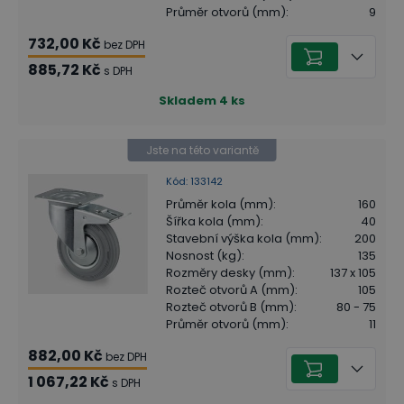
Průměr otvorů (mm)
:
9
732,00 Kč
bez DPH
885,72 Kč
s DPH
Skladem
4
ks
Jste na této variantě
Kód
:
133142
Průměr kola (mm)
:
160
Šířka kola (mm)
:
40
Stavební výška kola (mm)
:
200
Nosnost (kg)
:
135
Rozměry desky (mm)
:
137 x 105
Rozteč otvorů A (mm)
:
105
Rozteč otvorů B (mm)
:
80 - 75
Průměr otvorů (mm)
:
11
882,00 Kč
bez DPH
1 067,22 Kč
s DPH