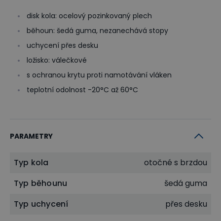
disk kola: ocelový pozinkovaný plech
běhoun: šedá guma, nezanechává stopy
uchycení přes desku
ložisko: válečkové
s ochranou krytu proti namotávání vláken
teplotní odolnost -20°C až 60°C
PARAMETRY
Typ kola
otočné s brzdou
Typ běhounu
šedá guma
Typ uchycení
přes desku