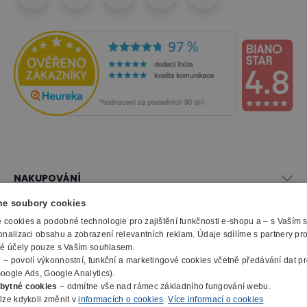
NAKUPOVÁNÍ
Vše o nákupu
e soubory cookies
SLUŽBY
Obchodní podmínky
cookies a podobné technologie pro zajištění funkčnosti e-shopu a – s Vaším
Doprava a montáž
onalizaci obsahu a zobrazení relevantních reklam. Údaje sdílíme s partnery pr
Naše katalogy
ké účely pouze s Vaším souhlasem.
Možnosti platby
O FIRMĚ
Reklamační formulář
m
– povolí výkonnostní, funkční a marketingové cookies včetně předávání dat pro
Záruka, servis, reklamace
Výroba kancelářského nábytku
oogle Ads, Google Analytics).
O nás
Ochrana osobních údajů
bytné cookies
– odmítne vše nad rámec základního fungování webu.
Zpracování elektroodpadu
Kontakty
lze kdykoli změnit v
informacích o cookies
.
Více informací o cookies
© 2010 - 2026 B2B Partner s.r.o. - Všechna práva vyhrazena.
Informace o cookies