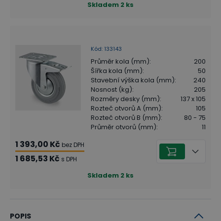
Skladem
2
ks
Kód
:
133143
Průměr kola (mm)
:
200
Šířka kola (mm)
:
50
Stavební výška kola (mm)
:
240
Nosnost (kg)
:
205
Rozměry desky (mm)
:
137 x 105
Rozteč otvorů A (mm)
:
105
Rozteč otvorů B (mm)
:
80 - 75
Průměr otvorů (mm)
:
11
1 393,00 Kč
bez DPH
1 685,53 Kč
s DPH
Skladem
2
ks
POPIS