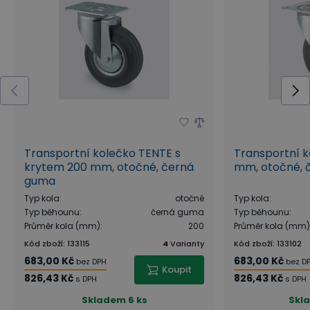
Transportní kolečko TENTE s
Transportní 
krytem 200 mm, otočné, černá
mm, otočné, 
guma
Typ kola
:
otočné
Typ kola
:
Typ běhounu
:
černá guma
Typ běhounu
:
Průměr kola (mm)
:
200
Průměr kola (mm)
Kód zboží
:
133115
4
Varianty
Kód zboží
:
133102
683,00 Kč
683,00 Kč
bez DPH
bez D
Koupit
826,43 Kč
826,43 Kč
s DPH
s DPH
Skladem
6 ks
Skl