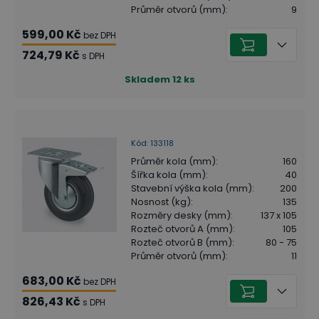
Průměr otvorů (mm)
:
9
599,00 Kč
bez DPH
724,79 Kč
s DPH
Skladem
12
ks
Kód
:
133118
Průměr kola (mm)
:
160
Šířka kola (mm)
:
40
Stavební výška kola (mm)
:
200
Nosnost (kg)
:
135
Rozměry desky (mm)
:
137 x 105
Rozteč otvorů A (mm)
:
105
Rozteč otvorů B (mm)
:
80 - 75
Průměr otvorů (mm)
:
11
683,00 Kč
bez DPH
826,43 Kč
s DPH