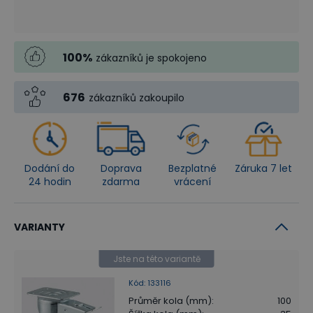
100
%
zákazníků je spokojeno
676
zákazníků zakoupilo
Dodání do
Doprava
Bezplatné
Záruka 7 let
24 hodin
zdarma
vrácení
VARIANTY
Jste na této variantě
Kód
:
133116
Průměr kola (mm)
:
100