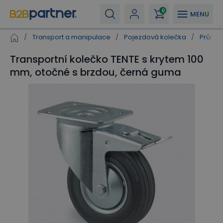
0
MENU
/
Transport a manipulace
/
Pojezdová kolečka
/
Průmys
Transportní kolečko TENTE s krytem 100
mm, otočné s brzdou, černá guma