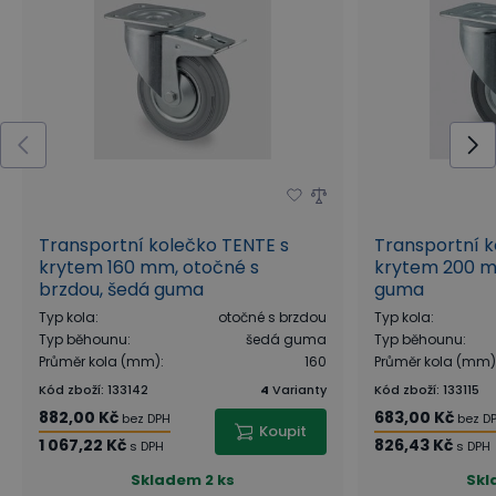
Transportní kolečko TENTE s
Transportní k
krytem 160 mm, otočné s
krytem 200 m
brzdou, šedá guma
guma
Typ kola
:
otočné s brzdou
Typ kola
:
Typ běhounu
:
šedá guma
Typ běhounu
:
Průměr kola (mm)
:
160
Průměr kola (mm)
Kód zboží
:
133142
4
Varianty
Kód zboží
:
133115
882,00 Kč
683,00 Kč
bez DPH
bez D
Koupit
1 067,22 Kč
826,43 Kč
s DPH
s DPH
Skladem
2 ks
Skl