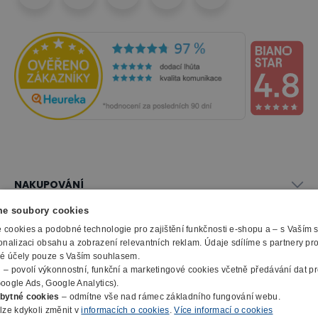
NAKUPOVÁNÍ
Vše o nákupu
e soubory cookies
SLUŽBY
Obchodní podmínky
cookies a podobné technologie pro zajištění funkčnosti e-shopu a – s Vaším
Doprava a montáž
onalizaci obsahu a zobrazení relevantních reklam. Údaje sdílíme s partnery pr
Naše katalogy
ké účely pouze s Vaším souhlasem.
Možnosti platby
O FIRMĚ
Reklamační formulář
m
– povolí výkonnostní, funkční a marketingové cookies včetně předávání dat pro
Záruka, servis, reklamace
Výroba kancelářského nábytku
oogle Ads, Google Analytics).
O nás
Ochrana osobních údajů
bytné cookies
– odmítne vše nad rámec základního fungování webu.
Zpracování elektroodpadu
Kontakty
lze kdykoli změnit v
informacích o cookies
.
Více informací o cookies
© 2010 - 2026 B2B Partner s.r.o. - Všechna práva vyhrazena.
Informace o cookies