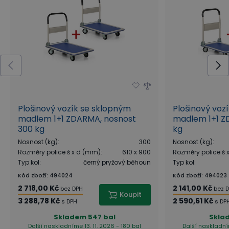
Plošinový vozík se sklopným
Plošinový voz
madlem 1+1 ZDARMA, nosnost
madlem 1+1 Z
300 kg
kg
Nosnost (kg)
:
300
Nosnost (kg)
:
Rozměry police š x d (mm)
:
610 x 900
Rozměry police š
Typ kol
:
černý pryžový běhoun
Typ kol
:
Kód zboží
:
494024
Kód zboží
:
494023
2 718,00 Kč
2 141,00 Kč
bez DPH
bez 
Koupit
3 288,78 Kč
2 590,61 Kč
s DPH
s DP
Skladem
547 bal
Skla
Další naskladníme 13. 11. 2026 - 180 bal
Další naskladním