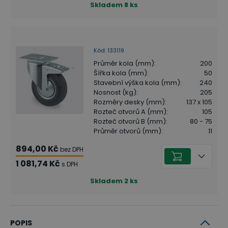
Skladem
8
ks
Kód
:
133119
Průměr kola (mm)
:
200
Šířka kola (mm)
:
50
Stavební výška kola (mm)
:
240
Nosnost (kg)
:
205
Rozměry desky (mm)
:
137 x 105
Rozteč otvorů A (mm)
:
105
Rozteč otvorů B (mm)
:
80 - 75
Průměr otvorů (mm)
:
11
894,00 Kč
bez DPH
1 081,74 Kč
s DPH
Skladem
2
ks
POPIS