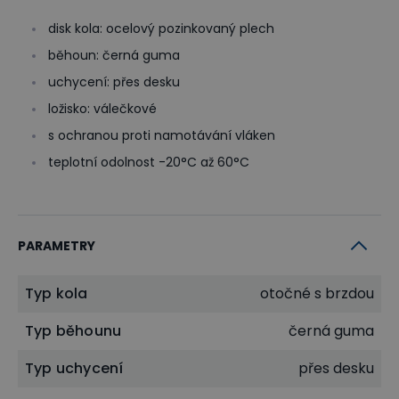
disk kola: ocelový pozinkovaný plech
běhoun: černá guma
uchycení: přes desku
ložisko: válečkové
s ochranou proti namotávání vláken
teplotní odolnost -20°C až 60°C
PARAMETRY
Typ kola
otočné s brzdou
Typ běhounu
černá guma
Typ uchycení
přes desku