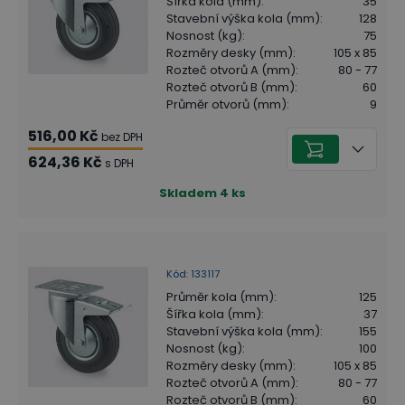
Šířka kola (mm)
:
35
Stavební výška kola (mm)
:
128
Nosnost (kg)
:
75
Rozměry desky (mm)
:
105 x 85
Rozteč otvorů A (mm)
:
80 - 77
Rozteč otvorů B (mm)
:
60
Průměr otvorů (mm)
:
9
516,00 Kč
bez DPH
624,36 Kč
s DPH
Skladem
4
ks
Kód
:
133117
Průměr kola (mm)
:
125
Šířka kola (mm)
:
37
Stavební výška kola (mm)
:
155
Nosnost (kg)
:
100
Rozměry desky (mm)
:
105 x 85
Rozteč otvorů A (mm)
:
80 - 77
Rozteč otvorů B (mm)
:
60