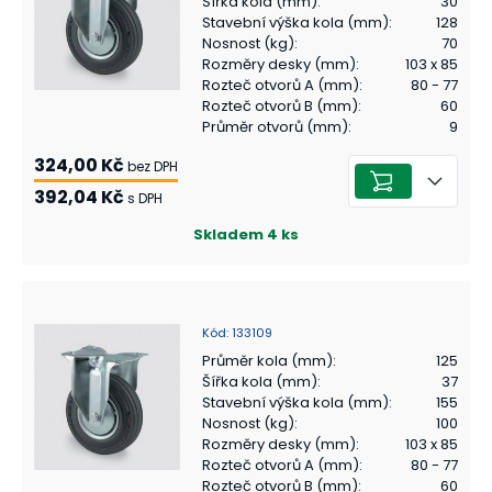
Šířka kola (mm)
:
30
Stavební výška kola (mm)
:
128
Nosnost (kg)
:
70
Rozměry desky (mm)
:
103 x 85
Rozteč otvorů A (mm)
:
80 - 77
Rozteč otvorů B (mm)
:
60
Průměr otvorů (mm)
:
9
324,00 Kč
bez DPH
392,04 Kč
s DPH
Skladem
4
ks
Kód
:
133109
Průměr kola (mm)
:
125
Šířka kola (mm)
:
37
Stavební výška kola (mm)
:
155
Nosnost (kg)
:
100
Rozměry desky (mm)
:
103 x 85
Rozteč otvorů A (mm)
:
80 - 77
Rozteč otvorů B (mm)
:
60