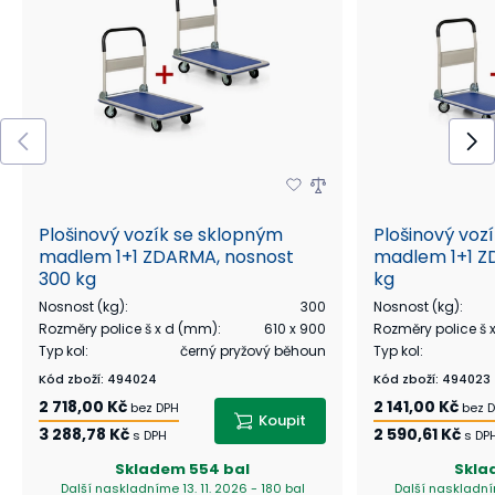
Plošinový vozík se sklopným
Plošinový voz
madlem 1+1 ZDARMA, nosnost
madlem 1+1 Z
300 kg
kg
Nosnost (kg)
:
300
Nosnost (kg)
:
Rozměry police š x d (mm)
:
610 x 900
Rozměry police š
Typ kol
:
černý pryžový běhoun
Typ kol
:
Kód zboží
:
494024
Kód zboží
:
494023
2 718,00 Kč
2 141,00 Kč
bez DPH
bez 
Koupit
3 288,78 Kč
2 590,61 Kč
s DPH
s DP
Skladem
554 bal
Skla
Další naskladníme 13. 11. 2026 - 180 bal
Další naskladním