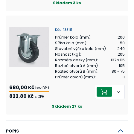
Skladem
3
ks
Kód
:
133111
Průměr kola (mm)
:
200
Šířka kola (mm)
:
50
Stavební výška kola (mm)
:
240
Nosnost (kg)
:
205
Rozměry desky (mm)
:
137 x 115
Rozteč otvorů A (mm)
:
105
Rozteč otvorů B (mm)
:
80 - 75
Průměr otvorů (mm)
:
11
680,00 Kč
bez DPH
822,80 Kč
s DPH
Skladem
27
ks
POPIS