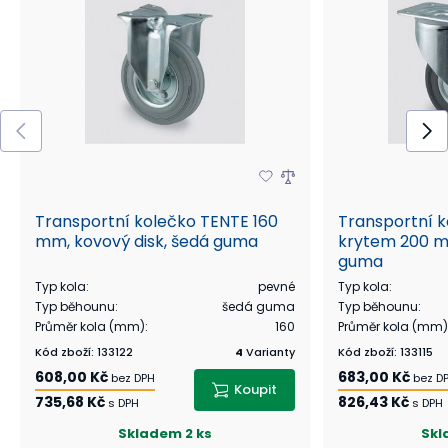
Transportní kolečko TENTE 160
Transportní k
mm, kovový disk, šedá guma
krytem 200 m
guma
Typ kola
:
pevné
Typ kola
:
Typ běhounu
:
šedá guma
Typ běhounu
:
Průměr kola (mm)
:
160
Průměr kola (mm)
Kód zboží
:
133122
4
Varianty
Kód zboží
:
133115
608,00 Kč
683,00 Kč
bez DPH
bez D
Koupit
735,68 Kč
826,43 Kč
s DPH
s DPH
Skladem
2 ks
Skl