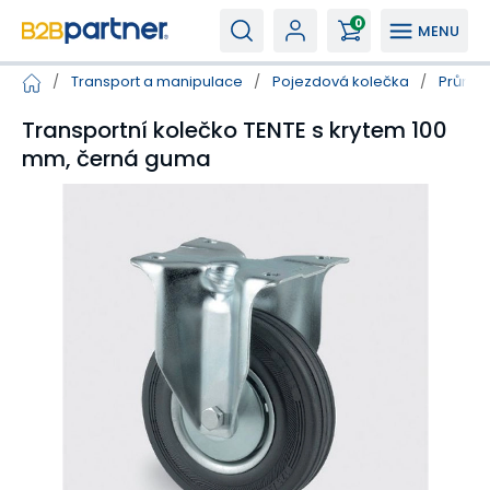
0
MENU
/
Transport a manipulace
/
Pojezdová kolečka
/
Průmys
Transportní kolečko TENTE s krytem 100
mm, černá guma