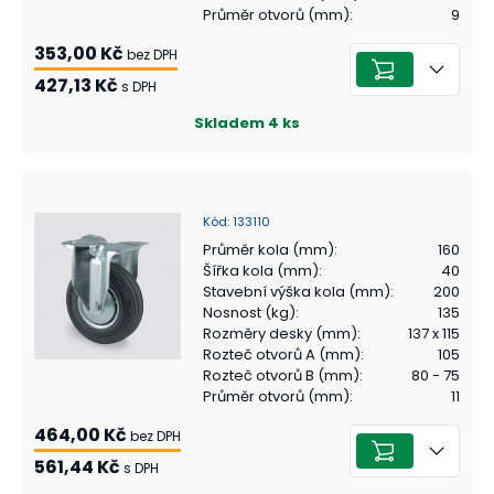
Průměr otvorů (mm)
:
9
353,00 Kč
bez DPH
427,13 Kč
s DPH
Skladem
4
ks
Kód
:
133110
Průměr kola (mm)
:
160
Šířka kola (mm)
:
40
Stavební výška kola (mm)
:
200
Nosnost (kg)
:
135
Rozměry desky (mm)
:
137 x 115
Rozteč otvorů A (mm)
:
105
Rozteč otvorů B (mm)
:
80 - 75
Průměr otvorů (mm)
:
11
464,00 Kč
bez DPH
561,44 Kč
s DPH