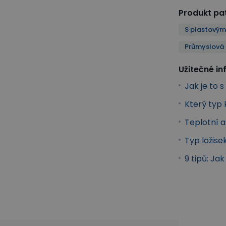
Produkt pat
S plastovým
Průmyslová 
Užitečné i
Jak je to 
Který typ
Teplotní 
Typ ložise
9 tipů: Ja
ansportní kola
Transport a manipulace