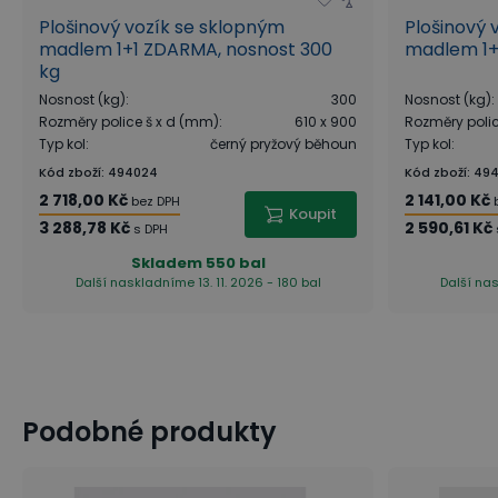
Plošinový vozík se sklopným
Plošinový 
madlem 1+1 ZDARMA, nosnost 300
madlem 1+
kg
Nosnost (kg)
:
300
Nosnost (kg)
:
Rozměry police š x d (mm)
:
610 x 900
Rozměry poli
Typ kol
:
černý pryžový běhoun
Typ kol
:
Kód zboží
:
494024
Kód zboží
:
49
2 718,00 Kč
2 141,00 Kč
bez DPH
Koupit
3 288,78 Kč
2 590,61 Kč
s DPH
Skladem
550 bal
Další naskladníme 13. 11. 2026 - 180 bal
Další nas
Podobné produkty
Jak je to s nosností koleček?
Který typ koleček vybrat?