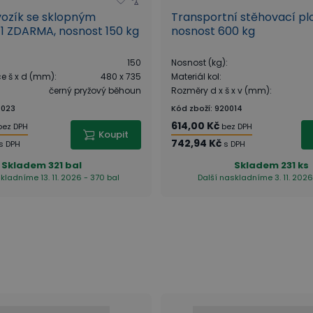
vozík se sklopným
Transportní stěhovací plo
1 ZDARMA, nosnost 150 kg
nosnost 600 kg
150
Nosnost (kg)
:
ce š x d (mm)
:
480 x 735
Materiál kol
:
černý pryžový běhoun
Rozměry d x š x v (mm)
:
4023
Kód zboží
:
920014
614,00 Kč
bez DPH
bez DPH
Koupit
742,94 Kč
s DPH
s DPH
Skladem
321 bal
Skladem
231 ks
kladníme 13. 11. 2026 - 370 bal
Další naskladníme 3. 11. 2026