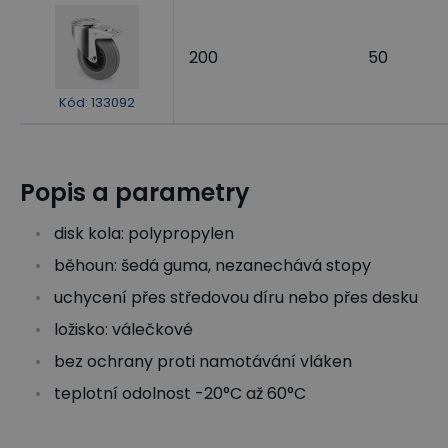
200
50
Kód
:
133092
Popis a parametry
disk kola: polypropylen
běhoun: šedá guma, nezanechává stopy
uchycení přes středovou díru nebo přes desku
ložisko: válečkové
bez ochrany proti namotávání vláken
teplotní odolnost -20°C až 60°C