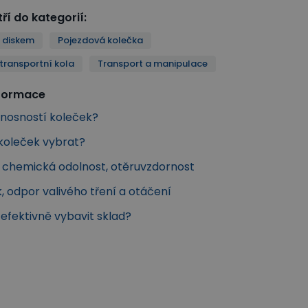
ří do kategorií
:
 diskem
Pojezdová kolečka
transportní kola
Transport a manipulace
nformace
s nosností koleček?
 koleček vybrat?
a chemická odolnost, otěruvzdornost
k, odpor valivého tření a otáčení
k efektivně vybavit sklad?