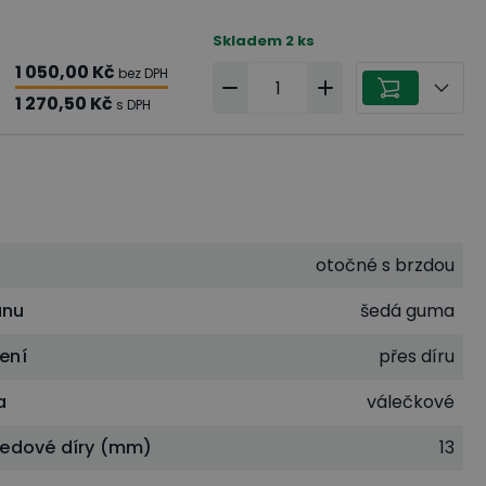
Skladem
2
ks
1 050,00 Kč
bez DPH
1 270,50 Kč
s DPH
otočné s brzdou
unu
šedá guma
ení
přes díru
a
válečkové
ředové díry (mm)
13