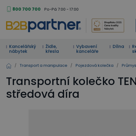
800 700 700
Po-Pá 7:00 - 17:00
Kancelářský
Židle,
Vybavení
Dílna
R
nábytek
křesla
kanceláře
s
/
Transport a manipulace
/
Pojezdová kolečka
/
Průmys
Transportní kolečko TE
středová díra