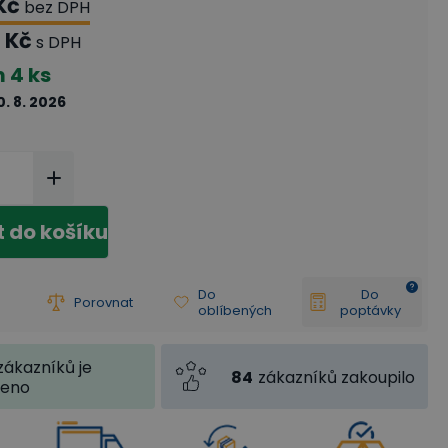
Kč
bez DPH
 Kč
s DPH
m
4 ks
0. 8. 2026
t do košíku
Do
Do
Porovnat
oblíbených
poptávky
zákazníků je
84
zákazníků zakoupilo
jeno