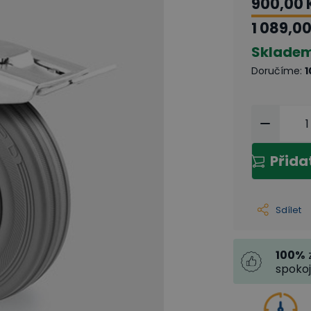
900,00 
1 089,00
Sklade
Doručíme
:
1
Přida
Sdílet
100
%
spoko