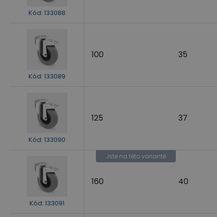
Kód
:
133088
100
35
Kód
:
133089
125
37
Kód
:
133090
Jste na této variantě
160
40
Kód
:
133091