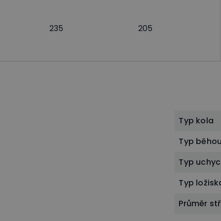
235
205
Typ kola
Typ běho
Typ uchyc
Typ ložisk
Průměr st