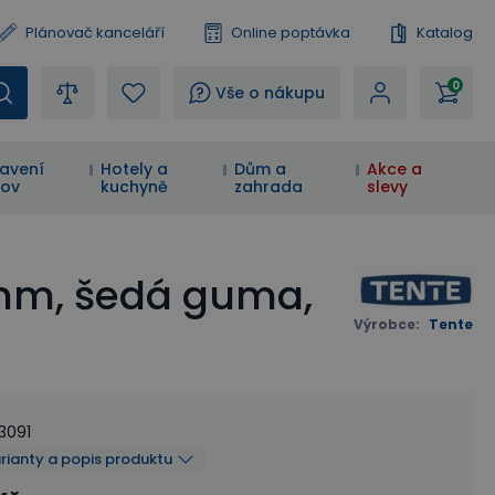
Plánovač kanceláří
Online poptávka
Katalog
0
?
Vše o nákupu
avení
Hotely a
Dům a
Akce a
ov
kuchyně
zahrada
slevy
 mm, šedá guma,
Výrobce
:
Tente
3091
arianty a popis produktu