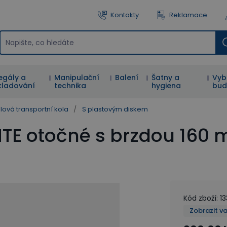
Kontakty
Reklamace
egály a
Manipulační
Balení
Šatny a
Vyb
kladování
technika
hygiena
bud
lová transportní kola
/
S plastovým diskem
NTE otočné s brzdou 160
Kód zboží
:
13
Zobrazit v