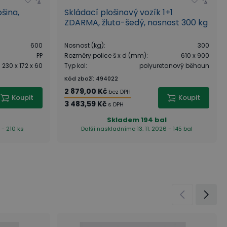
šina,
Skládací plošinový vozík 1+1
ZDARMA, žluto-šedý, nosnost 300 kg
600
Nosnost (kg)
:
300
PP
Rozměry police š x d (mm)
:
610 x 900
230 x 172 x 60
Typ kol
:
polyuretanový běhoun
Kód zboží
:
494022
2 879,00 Kč
bez DPH
Koupit
Koupit
3 483,59 Kč
s DPH
Skladem
194 bal
 - 210 ks
Další naskladníme 13. 11. 2026 - 145 bal