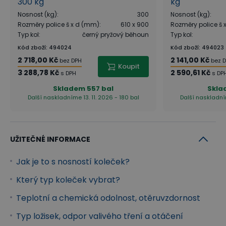
300 kg
kg
Nosnost (kg)
:
300
Nosnost (kg)
:
Rozměry police š x d (mm)
:
610 x 900
Rozměry police š
Typ kol
:
černý pryžový běhoun
Typ kol
:
Kód zboží
:
494024
Kód zboží
:
494023
2 718,00 Kč
2 141,00 Kč
bez DPH
bez 
Koupit
3 288,78 Kč
2 590,61 Kč
s DPH
s DP
Skladem
557 bal
Skla
Další naskladníme 13. 11. 2026 - 180 bal
Další naskladním
UŽITEČNÉ INFORMACE
Jak je to s nosností koleček?
Který typ koleček vybrat?
Teplotní a chemická odolnost, otěruvzdornost
Typ ložisek, odpor valivého tření a otáčení