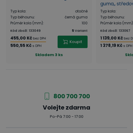
guma,, středo
Typ kola
:
otočné
Typ kola
:
Typ běhounu
:
černá guma
Typ běhounu
:
Průměr kola (mm)
:
100
Průměr kola (mm)
Kód zboží
:
133049
5
Variant
Kód zboží
:
133067
455,00 Kč
1 139,00 Kč
bez DPH
bez 
Koupit
550,55 Kč
1 378,19 Kč
s DPH
s DPH
Skladem
3 ks
Sk
800 700 700
Volejte zdarma
Po-Pá 7:00 - 17:00