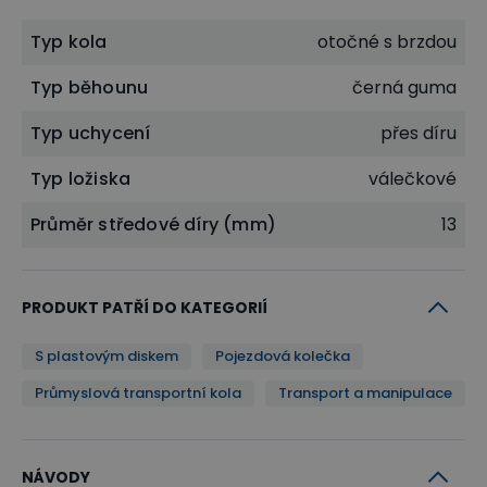
Typ kola
otočné s brzdou
Typ běhounu
černá guma
Typ uchycení
přes díru
Typ ložiska
válečkové
Průměr středové díry (mm)
13
PRODUKT PATŘÍ DO KATEGORIÍ
S plastovým diskem
Pojezdová kolečka
Průmyslová transportní kola
Transport a manipulace
NÁVODY