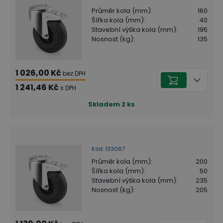
Průměr kola (mm)
:
160
Šířka kola (mm)
:
40
Stavební výška kola (mm)
:
195
Nosnost (kg)
:
135
1 026,00 Kč
bez DPH
1 241,46 Kč
s DPH
Skladem
2
ks
Kód
:
133067
Průměr kola (mm)
:
200
Šířka kola (mm)
:
50
Stavební výška kola (mm)
:
235
Nosnost (kg)
:
205