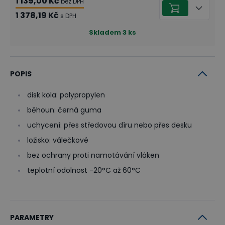
1 139,00 Kč
bez DPH
1 378,19 Kč
s DPH
Skladem
3
ks
POPIS
disk kola: polypropylen
běhoun: černá guma
uchycení: přes středovou díru nebo přes desku
ložisko: válečkové
bez ochrany proti namotávání vláken
teplotní odolnost -20°C až 60°C
PARAMETRY