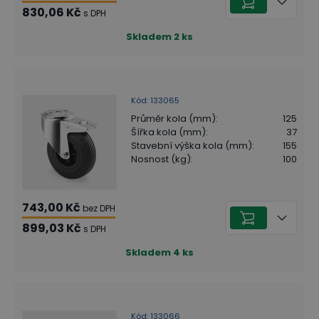
830,06 Kč
s DPH
Skladem
2
ks
Kód
:
133065
Průměr kola (mm)
:
125
Šířka kola (mm)
:
37
Stavební výška kola (mm)
:
155
Nosnost (kg)
:
100
743,00 Kč
bez DPH
899,03 Kč
s DPH
Skladem
4
ks
Kód
:
133066