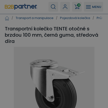
0
MENU
/
Transport a manipulace
/
Pojezdová kolečka
/
Průmys
Transportní kolečko TENTE otočné s
brzdou 100 mm, černá guma, středová
díra