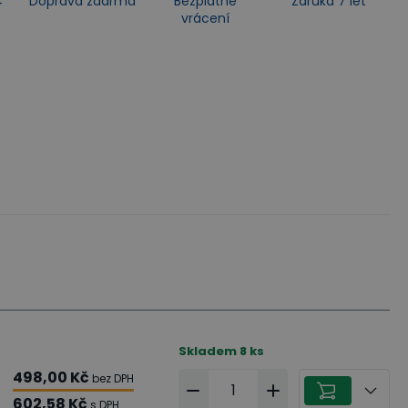
4
Doprava zdarma
Bezplatné
Záruka 7 let
vrácení
Skladem
8
ks
498,00 Kč
bez DPH
602,58 Kč
s DPH