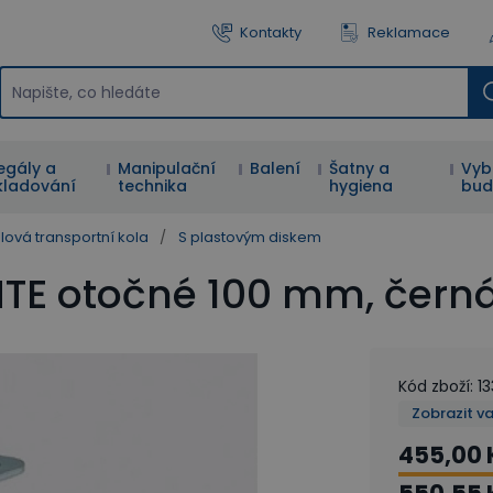
Kontakty
Reklamace
egály a
Manipulační
Balení
Šatny a
Vyb
kladování
technika
hygiena
bud
lová transportní kola
/
S plastovým diskem
ENTE otočné 100 mm, čer
Kód zboží
:
1
Zobrazit v
455,00 