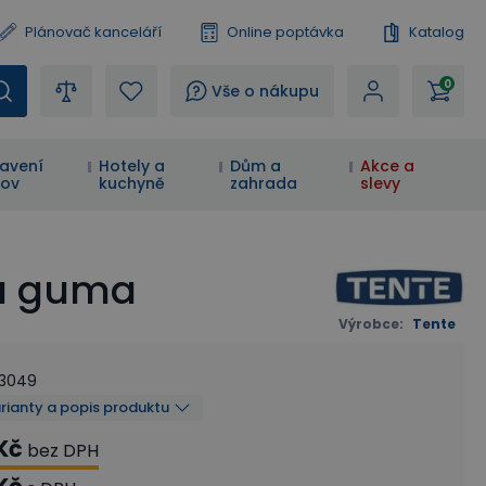
Plánovač kanceláří
Online poptávka
Katalog
0
?
Vše o nákupu
avení
Hotely a
Dům a
Akce a
ov
kuchyně
zahrada
slevy
ná guma
Výrobce
:
Tente
33049
arianty a popis produktu
Kč
bez DPH