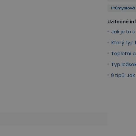
Průmyslová 
Užitečné i
Jak je to 
Který typ
Teplotní 
Typ ložise
9 tipů: Ja
ansportní kola
Transport a manipulace