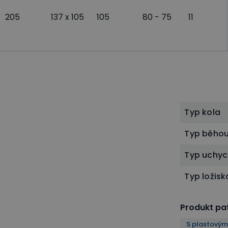
205
137 x 105
105
80 - 75
11
Typ kola
Typ běho
Typ uchyc
Typ ložisk
Produkt pat
S plastovým