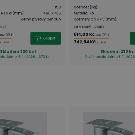
150
Nosnost (kg)
:
ce š x d (mm)
:
480 x 735
Materiál kol
:
černý pryžový běhoun
Rozměry d x š x v (mm)
:
4023
Kód zboží
:
920014
614,00 Kč
bez DPH
bez DPH
Koupit
742,94 Kč
s DPH
s DPH
Skladem
320 bal
Skladem
230 ks
kladníme 13. 11. 2026 - 370 bal
Další naskladníme 3. 11. 2026