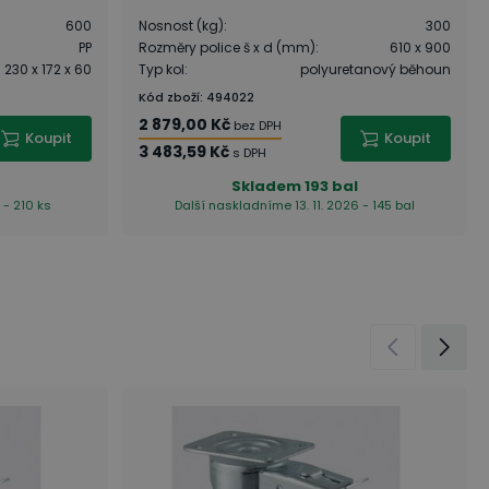
600
Nosnost (kg)
:
300
PP
Rozměry police š x d (mm)
:
610 x 900
230 x 172 x 60
Typ kol
:
polyuretanový běhoun
Kód zboží
:
494022
2 879,00 Kč
bez DPH
Koupit
Koupit
3 483,59 Kč
s DPH
Skladem
193 bal
 - 210 ks
Další naskladníme 13. 11. 2026 - 145 bal