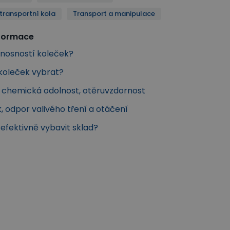
transportní kola
Transport a manipulace
nformace
s nosností koleček?
 koleček vybrat?
a chemická odolnost, otěruvzdornost
k, odpor valivého tření a otáčení
k efektivně vybavit sklad?