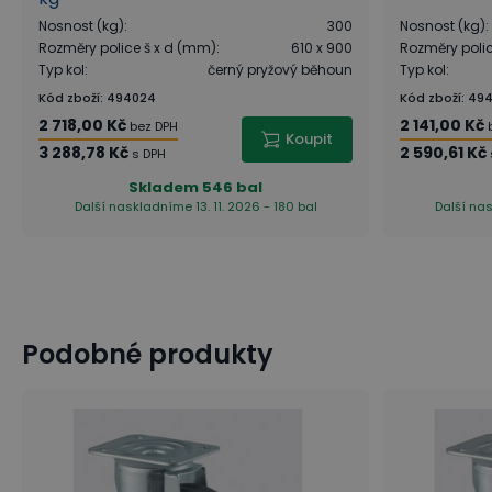
Nosnost (kg)
:
300
Nosnost (kg)
:
Rozměry police š x d (mm)
:
610 x 900
Rozměry poli
Typ kol
:
černý pryžový běhoun
Typ kol
:
Kód zboží
:
494024
Kód zboží
:
49
2 718,00 Kč
2 141,00 Kč
bez DPH
Koupit
3 288,78 Kč
2 590,61 Kč
s DPH
Skladem
546 bal
Další naskladníme 13. 11. 2026 - 180 bal
Další nas
Podobné produkty
Jak je to s nosností koleček?
Který typ koleček vybrat?
Teplotní a chemická odolnost, otěruvzdornost
Typ ložisek, odpor valivého tření a otáčení