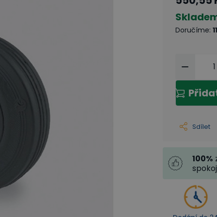
550,55 
Sklade
Doručíme
:
1
Přida
Sdílet
100
%
spoko