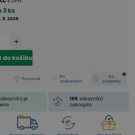
Kč
s DPH
m
3 ks
1. 8. 2026
t do košíku
Do
Do
Porovnat
oblíbených
poptávky
159
zákazníků
zákazníků je
zakoupilo
jeno