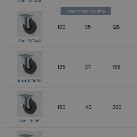
Kód
:
133048
Jste na této variantě
100
35
128
Kód
:
133049
125
37
155
Kód
:
133050
160
40
200
Kód
:
133051