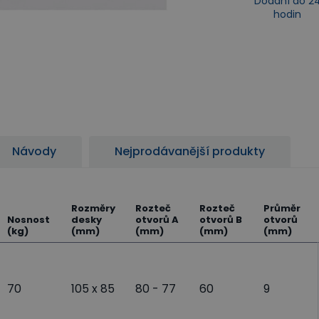
Dodání do 2
hodin
Návody
Nejprodávanější produkty
Rozměry
Rozteč
Rozteč
Průměr
Nosnost
desky
otvorů A
otvorů B
otvorů
(kg)
(mm)
(mm)
(mm)
(mm)
70
105 x 85
80 - 77
60
9