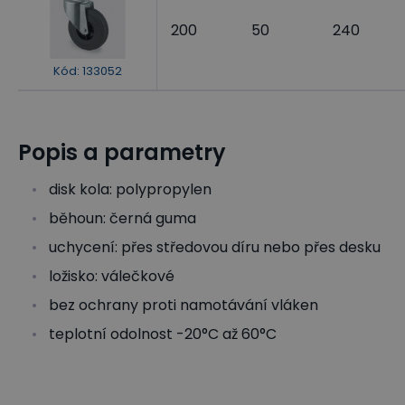
200
50
240
Kód
:
133052
Popis a parametry
disk kola: polypropylen
běhoun: černá guma
uchycení: přes středovou díru nebo přes desku
ložisko: válečkové
bez ochrany proti namotávání vláken
teplotní odolnost -20°C až 60°C