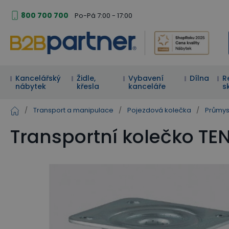
800 700 700
Po-Pá 7:00 - 17:00
Kancelářský
Židle,
Vybavení
Dílna
R
nábytek
křesla
kanceláře
s
/
Transport a manipulace
/
Pojezdová kolečka
/
Průmys
Transportní kolečko T