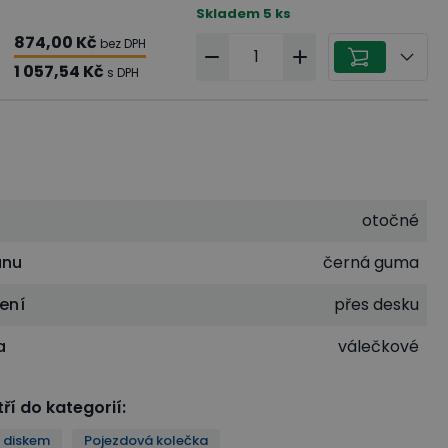
Skladem
5
ks
874,00 Kč
bez DPH
1 057,54 Kč
s DPH
otočné
unu
černá guma
ení
přes desku
a
válečkové
ří do kategorií
:
 diskem
Pojezdová kolečka