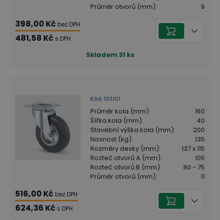
Průměr otvorů (mm)
:
9
398,00 Kč
bez DPH
481,58 Kč
s DPH
Skladem
31
ks
Kód
:
133101
Průměr kola (mm)
:
160
Šířka kola (mm)
:
40
Stavební výška kola (mm)
:
200
Nosnost (kg)
:
135
Rozměry desky (mm)
:
137 x 115
Rozteč otvorů A (mm)
:
105
Rozteč otvorů B (mm)
:
80 - 75
Průměr otvorů (mm)
:
11
516,00 Kč
bez DPH
624,36 Kč
s DPH