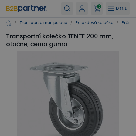
0
MENU
/
Transport a manipulace
/
Pojezdová kolečka
/
Průmys
Transportní kolečko TENTE 200 mm,
otočné, černá guma