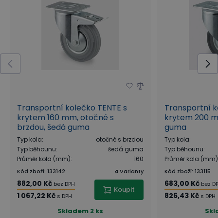
Transportní kolečko TENTE s
Transportní k
krytem 160 mm, otočné s
krytem 200 m
brzdou, šedá guma
guma
Typ kola
:
otočné s brzdou
Typ kola
:
Typ běhounu
:
šedá guma
Typ běhounu
:
Průměr kola (mm)
:
160
Průměr kola (mm)
Kód zboží
:
133142
4
Varianty
Kód zboží
:
133115
882,00 Kč
683,00 Kč
bez DPH
bez D
Koupit
1 067,22 Kč
826,43 Kč
s DPH
s DPH
Skladem
2 ks
Skl