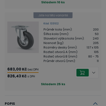
Skladem
10
ks
Jste na této variantě
Kód
:
133102
Průměr kola (mm)
:
200
Šířka kola (mm)
:
50
Stavební výška kola (mm)
:
240
Nosnost (kg)
:
205
Rozměry desky (mm)
:
137 x 105
Rozteč otvorů A (mm)
:
105
Rozteč otvorů B (mm)
:
80 - 75
Průměr otvorů (mm)
:
11
683,00 Kč
bez DPH
826,43 Kč
s DPH
Skladem
25
ks
POPIS