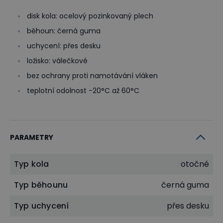
disk kola: ocelový pozinkovaný plech
běhoun: černá guma
uchycení: přes desku
ložisko: válečkové
bez ochrany proti namotávání vláken
teplotní odolnost -20°C až 60°C
PARAMETRY
Typ kola
otočné
Typ běhounu
černá guma
Typ uchycení
přes desku