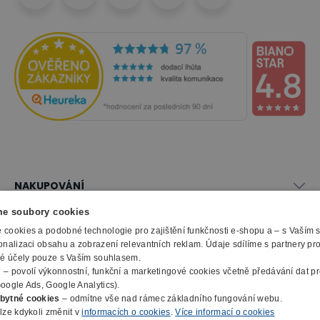
NAKUPOVÁNÍ
Vše o nákupu
e soubory cookies
SLUŽBY
Obchodní podmínky
cookies a podobné technologie pro zajištění funkčnosti e-shopu a – s Vaším
Doprava a montáž
onalizaci obsahu a zobrazení relevantních reklam. Údaje sdílíme s partnery pr
Naše katalogy
ké účely pouze s Vaším souhlasem.
Možnosti platby
O FIRMĚ
Reklamační formulář
m
– povolí výkonnostní, funkční a marketingové cookies včetně předávání dat pro
Záruka, servis, reklamace
Výroba kancelářského nábytku
oogle Ads, Google Analytics).
O nás
Ochrana osobních údajů
bytné cookies
– odmítne vše nad rámec základního fungování webu.
Zpracování elektroodpadu
Kontakty
lze kdykoli změnit v
informacích o cookies
.
Více informací o cookies
© 2010 - 2026 B2B Partner s.r.o. - Všechna práva vyhrazena.
Informace o cookies