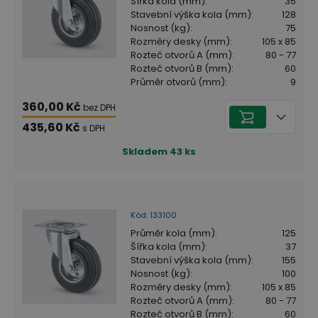
Šířka kola (mm)
:
35
Stavební výška kola (mm)
:
128
Nosnost (kg)
:
75
Rozměry desky (mm)
:
105 x 85
Rozteč otvorů A (mm)
:
80 - 77
Rozteč otvorů B (mm)
:
60
Průměr otvorů (mm)
:
9
360,00 Kč
bez DPH
435,60 Kč
s DPH
Skladem
43
ks
Kód
:
133100
Průměr kola (mm)
:
125
Šířka kola (mm)
:
37
Stavební výška kola (mm)
:
155
Nosnost (kg)
:
100
Rozměry desky (mm)
:
105 x 85
Rozteč otvorů A (mm)
:
80 - 77
Rozteč otvorů B (mm)
:
60