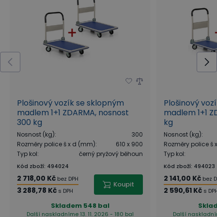
Plošinový vozík se sklopným
Plošinový voz
madlem 1+1 ZDARMA, nosnost
madlem 1+1 Z
300 kg
kg
Nosnost (kg)
:
300
Nosnost (kg)
:
Rozměry police š x d (mm)
:
610 x 900
Rozměry police š
Typ kol
:
černý pryžový běhoun
Typ kol
:
Kód zboží
:
494024
Kód zboží
:
494023
2 718,00 Kč
2 141,00 Kč
bez DPH
bez 
Koupit
3 288,78 Kč
2 590,61 Kč
s DPH
s DP
Skladem
548 bal
Skla
Další naskladníme 13. 11. 2026 - 180 bal
Další naskladním