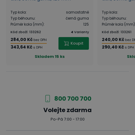
Typ kola
:
samostatné
Typ kola
:
Typ běhounu
:
černá guma
Typ běhounu
:
Průměr kola (mm)
:
125
Průměr kola (mm)
Kód zboží
:
133262
4
Varianty
Kód zboží
:
133261
284,00 Kč
240,00 Kč
bez DPH
bez D
Koupit
343,64 Kč
290,40 Kč
s DPH
s DPH
Skladem
15 ks
Skl
800 700 700
Volejte zdarma
Po-Pá 7:00 - 17:00