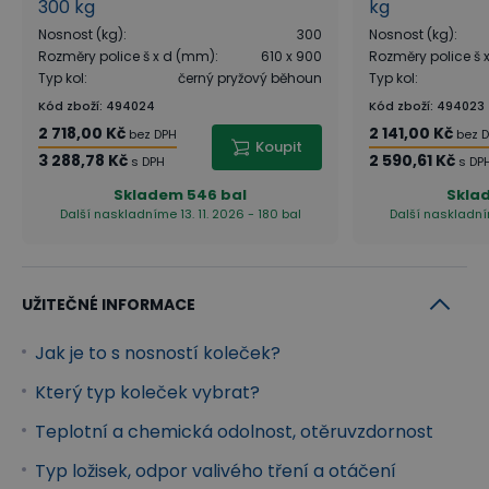
300 kg
kg
Nosnost (kg)
:
300
Nosnost (kg)
:
Rozměry police š x d (mm)
:
610 x 900
Rozměry police š
Typ kol
:
černý pryžový běhoun
Typ kol
:
Kód zboží
:
494024
Kód zboží
:
494023
2 718,00 Kč
2 141,00 Kč
bez DPH
bez 
Koupit
3 288,78 Kč
2 590,61 Kč
s DPH
s DP
Skladem
546 bal
Skla
Další naskladníme 13. 11. 2026 - 180 bal
Další naskladním
UŽITEČNÉ INFORMACE
Jak je to s nosností koleček?
Který typ koleček vybrat?
Teplotní a chemická odolnost, otěruvzdornost
Typ ložisek, odpor valivého tření a otáčení