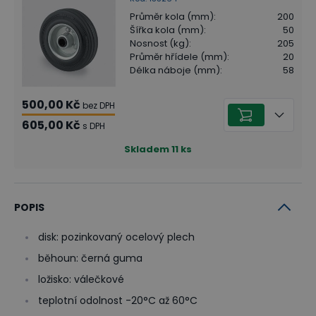
Průměr kola (mm)
:
200
Šířka kola (mm)
:
50
Nosnost (kg)
:
205
Průměr hřídele (mm)
:
20
Délka náboje (mm)
:
58
500,00 Kč
bez DPH
605,00 Kč
s DPH
Skladem
11
ks
POPIS
disk: pozinkovaný ocelový plech
běhoun: černá guma
ložisko: válečkové
teplotní odolnost -20°C až 60°C