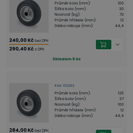
Průměr kola (mm)
:
100
Šířka kola (mm)
:
30
Nosnost (kg)
:
70
Průměr hřídele (mm)
:
12
Délka náboje (mm)
:
44,4
240,00 Kč
bez DPH
290,40 Kč
s DPH
Skladem
5
ks
Kód
:
133262
Průměr kola (mm)
:
125
Šířka kola (mm)
:
37
Nosnost (kg)
:
100
Průměr hřídele (mm)
:
12
Délka náboje (mm)
:
44,4
284,00 Kč
bez DPH