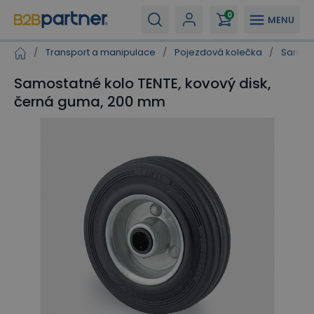
0
MENU
/
Transport a manipulace
/
Pojezdová kolečka
/
Samost
Samostatné kolo TENTE, kovový disk,
černá guma, 200 mm