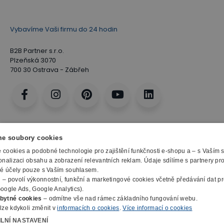
Vybavíme Vaši firmu do 24 hodin
B2B Partner s.r.o.
Plzeňská 3070
700 30 Ostrava - Zábřeh
e soubory cookies
cookies a podobné technologie pro zajištění funkčnosti e-shopu a – s Vaším
onalizaci obsahu a zobrazení relevantních reklam. Údaje sdílíme s partnery pr
ké účely pouze s Vaším souhlasem.
m
– povolí výkonnostní, funkční a marketingové cookies včetně předávání dat pro
oogle Ads, Google Analytics).
bytné cookies
– odmítne vše nad rámec základního fungování webu.
lze kdykoli změnit v
informacích o cookies
.
Více informací o cookies
ILNÍ NASTAVENÍ