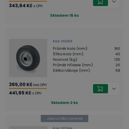
343,64 Kč
s DPH
Skladem
15
ks
Kód
:
133263
Průměr kola (mm)
:
160
Šířka kola (mm)
:
40
Nosnost (kg)
:
135
Průměr hřídele (mm)
:
20
Délka náboje (mm)
:
58
365,00 Kč
bez DPH
441,65 Kč
s DPH
Skladem
2
ks
Jste na této variantě
Kód
:
133264