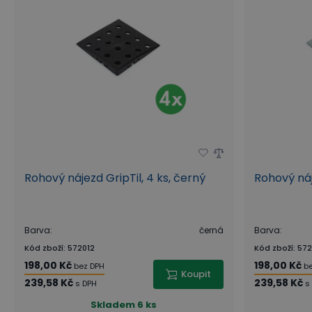
Rohový nájezd GripTil, 4 ks, černý
Rohový náj
Barva
:
černá
Barva
:
Kód zboží
:
572012
Kód zboží
:
572
198,00 Kč
198,00 Kč
bez DPH
b
Koupit
239,58 Kč
239,58 Kč
s DPH
s
Skladem
6 ks