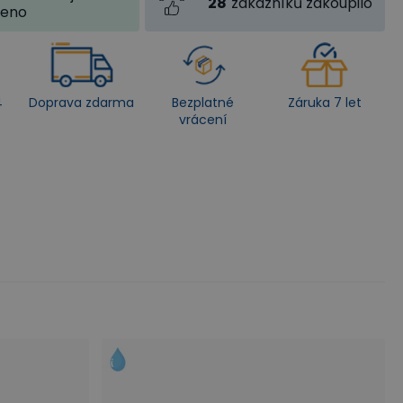
28
zákazníků zakoupilo
jeno
4
Doprava zdarma
Bezplatné
Záruka 7 let
vrácení