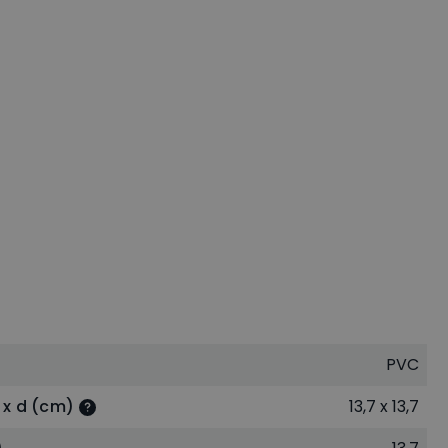
PVC
 x d (cm)
13,7 x 13,7