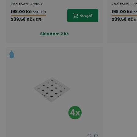
Kód zboží
:
572027
Kód zboží
:
572
198,00 Kč
198,00 Kč
bez DPH
b
Koupit
239,58 Kč
239,58 Kč
s DPH
s
Skladem
2 ks