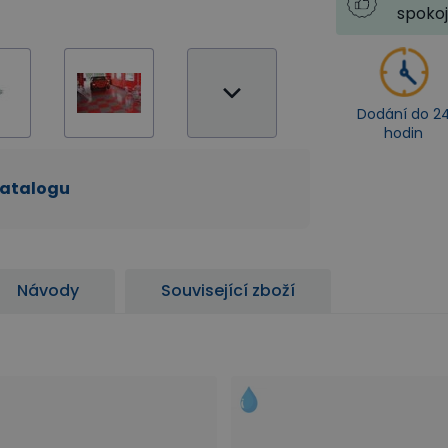
spoko
Dodání do 2
hodin
katalogu
Návody
Související zboží