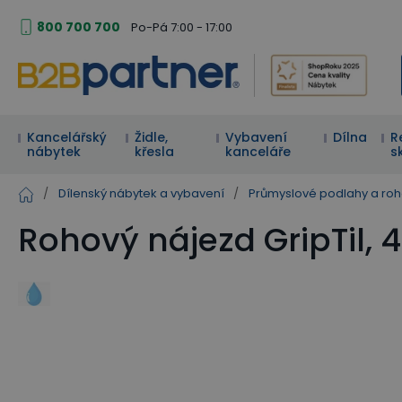
800 700 700
Po-Pá 7:00 - 17:00
Kancelářský
Židle,
Vybavení
Dílna
R
nábytek
křesla
kanceláře
s
/
Dílenský nábytek a vybavení
/
Průmyslové podlahy a ro
Rohový nájezd GripTil, 4