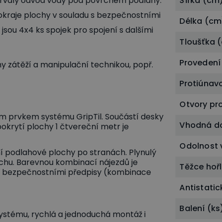
a trvalý odvod vody pod povrchem podlahy.
Šířka (cm
okraje plochy v souladu s bezpečnostními
Délka (cm
sou 4x4 ks spojek pro spojení s dalšími
Tloušťka 
Provedení
 zátěží a manipulační technikou, popř.
Protiúnav
Otvory pr
m prvkem systému GripTil. Součástí desky
Vhodná do
pokrytí plochy 1 čtvereční metr je
Odolnost 
í podlahové plochy po stranách. Plynulý
chu. Barevnou kombinací nájezdů je
Těžce hoř
 s bezpečnostními předpisy (kombinace
Antistati
Balení (ks
systému, rychlá a jednoduchá montáž i