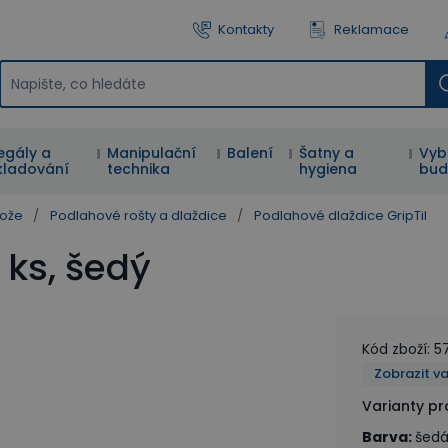
Kontakty
Reklamace
egály a
Manipulační
Balení
Šatny a
Vyb
kladování
technika
hygiena
bud
hože
/
Podlahové rošty a dlaždice
/
Podlahové dlaždice GripTil
 ks, šedý
Kód zboží
:
5
Zobrazit v
Varianty p
Barva
:
šed