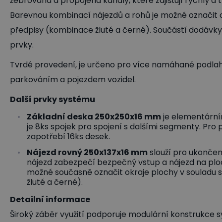
žebrovaná a propojená kanály, které zajišťují rychlý 
Barevnou kombinací nájezdů a rohů je možné označit 
předpisy (kombinace žluté a černé). Součástí dodávky j
prvky.
Tvrdé provedení, je určeno pro více namáhané podlahy
parkováním a pojezdem vozidel.
Další prvky systému
Základní deska 250x250x16 mm
je elementární
je 8ks spojek pro spojení s dalšími segmenty. Pro 
zapotřebí 16ks desek.
Nájezd rovný 250x137x16 mm
slouží pro ukončen
nájezd zabezpečí bezpečný vstup a nájezd na plo
možné současně označit okraje plochy v souladu
žluté a černé).
Detailní informace
Široký záběr využití podporuje modulární konstrukce 