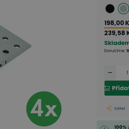
198,00 
239,58 
Sklade
Doručíme
:
1
Přida
Sdílet
100
%