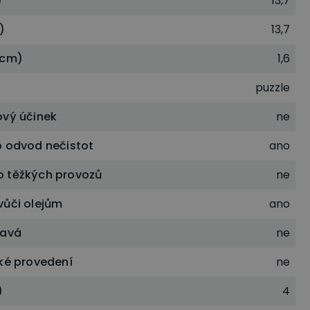
)
13,7
)
13,7
(cm)
1,6
puzzle
ový účinek
ne
o odvod nečistot
ano
 těžkých provozů
ne
vůči olejům
ano
lavá
ne
cké provedení
ne
)
4