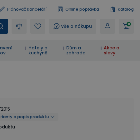
Plánovač kanceláří
Online poptávka
Katalog
0
?
Vše o nákupu
avení
Hotely a
Dům a
Akce a
ov
kuchyně
zahrada
slevy
72015
arianty a popis produktu
roduktu
á