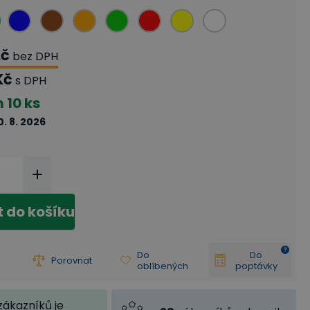
Kč
bez DPH
Kč
s DPH
m
10 ks
0. 8. 2026
t do košíku
Do
Do
Porovnat
oblíbených
poptávky
zákazníků je