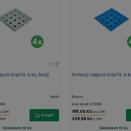
ezd GripTil, 4 ks, šedý
Rohový nájezd GripTil, 4 
šedá
Barva
:
015
Kód zboží
:
572018
198,00 Kč
ez DPH
bez DPH
Koupit
239,58 Kč
 DPH
s DPH
Skladem
10 ks
Skladem
13 ks