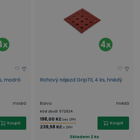
ks, modrá
Rohový nájezd GripTil, 4 ks, hnědý
modrá
Barva
:
hnědá
Kód zboží
:
572024
198,00 Kč
bez DPH
Koupit
Koupit
239,58 Kč
s DPH
Skladem
2 ks