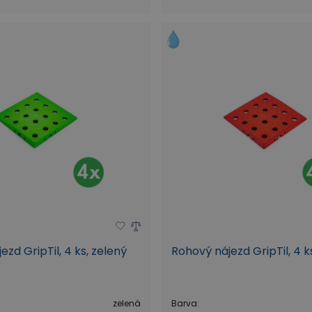
zd GripTil, 4 ks, zelený
Rohový nájezd GripTil, 4 k
zelená
Barva
: