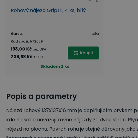
Rohový nájezd GripTil, 4 ks, bílý
Barva
:
bílá
Kód zboží
:
572039
198,00 Kč
bez DPH
Koupit
239,58 Kč
s DPH
Skladem
2 ks
Popis a parametry
Nájezd rohový 137x137x16 mm je doplňujícím prvkem p
kde na sebe navazují rovné nájezdy ze dvou stran. Pl
nájezd na plochu. Povrch rohu je stejně děrovaný jako 