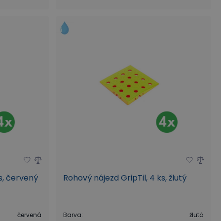
s, červený
Rohový nájezd GripTil, 4 ks, žlutý
červená
Barva
:
žlutá