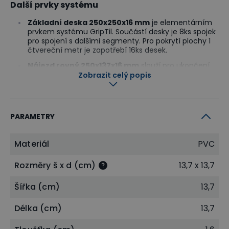
Další prvky systému
Základní deska 250x250x16 mm
je elementárním
prvkem systému GripTil. Součástí desky je 8ks spojek
pro spojení s dalšími segmenty. Pro pokrytí plochy 1
čtvereční metr je zapotřebí 16ks desek.
Nájezd rovný 250x137x16 mm
slouží pro ukončení
podlahové plochy po stranách. Plynulý nájezd
Zobrazit celý popis
zabezpečí bezpečný vstup a nájezd na plochu.
Barevnou kombinací nájezdů je možné současně
označit okraje plochy v souladu s bezpečnostními
předpisy (kombinace žluté a černé).
PARAMETRY
Detailní informace
Široký záběr využití podporuje modulární
Materiál
PVC
konstrukce systému, rychlá a jednoduchá montáž i
Rozměry š x d (cm)
13,7 x 13,7
demontáž, barevná škála prvků a použitý materiál.
Šířka (cm)
13,7
Plastový podlahový systém je velmi variabilní a je
možno ho pokládat téměř všude. Uplatnění najde
Délka (cm)
13,7
tam, kde je zapotřebí vytvořit estetický povrch s