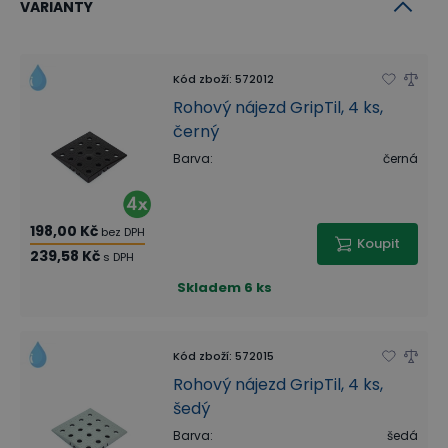
VARIANTY
Kód zboží
:
572012
Rohový nájezd GripTil, 4 ks,
černý
Barva
:
černá
198,00 Kč
bez DPH
Koupit
239,58 Kč
s DPH
Skladem
6 ks
Kód zboží
:
572015
Rohový nájezd GripTil, 4 ks,
šedý
Barva
:
šedá