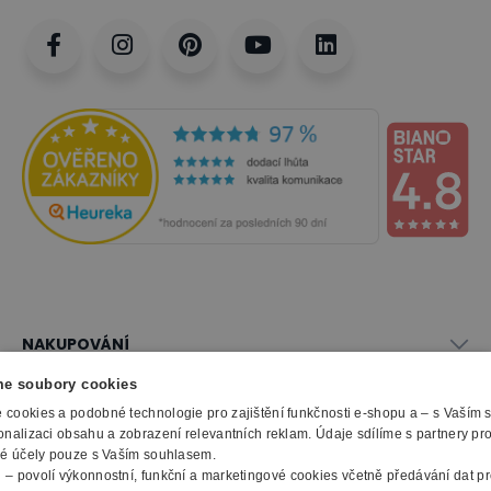
NAKUPOVÁNÍ
Vše o nákupu
e soubory cookies
SLUŽBY
Obchodní podmínky
cookies a podobné technologie pro zajištění funkčnosti e-shopu a – s Vaším
Doprava a montáž
onalizaci obsahu a zobrazení relevantních reklam. Údaje sdílíme s partnery pr
Naše katalogy
ké účely pouze s Vaším souhlasem.
Možnosti platby
O FIRMĚ
Reklamační formulář
m
– povolí výkonnostní, funkční a marketingové cookies včetně předávání dat pro