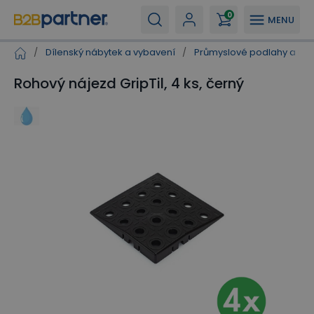
0
MENU
/
Dílenský nábytek a vybavení
/
Průmyslové podlahy a ro
Rohový nájezd GripTil, 4 ks, černý