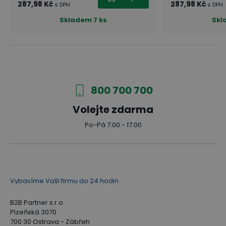
287,98 Kč
287,98 Kč
s DPH
s DPH
Skladem
7 ks
Skl
800 700 700
Volejte zdarma
Po-Pá 7:00 - 17:00
Vybavíme Vaši firmu do 24 hodin
B2B Partner s.r.o.
Plzeňská 3070
700 30 Ostrava - Zábřeh