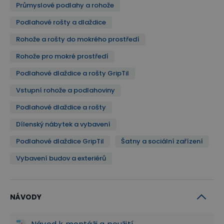
základní materiál ani pigmenty neobsahují žádné
Průmyslové podlahy a rohože
toxické látky
Podlahové rošty a dlaždice
odolnost vůči většině chemikálií, olejů, barev, kyselin,
rozpouštědel
Rohože a rošty do mokrého prostředí
odolnost vůči UV záření
Rohože pro mokré prostředí
použití v rozmezí teplot od -40 do +60°C
Podlahové dlaždice a rošty GripTil
tlumení vibrací, snížení prašnosti, tepelná izolace,
protiskluzové a protihlukové vlastnosti
Vstupní rohože a podlahoviny
jednoduché čistění všemi způsoby - tlakově,
Podlahové dlaždice a rošty
chemicky, vysáváním, stíráním
Dílenský nábytek a vybavení
plastová podlahová krytina trvalých vlastností s
možností několikanásobného použití
Podlahové dlaždice GripTil
Šatny a sociální zařízení
základní barvy - černá, bílá, červená, zelená, modrá,
Vybavení budov a exteriérů
žlutá, šedá, oranžová, hnědá
Rozměry základních prvků
základní deska 250x250x16mm (1m2 = 16 desek)
NÁVODY
náběh rovný 250x137x16mm