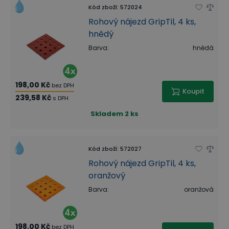
Kód zboží
:
572024
Rohový nájezd GripTil, 4 ks,
hnědý
Barva
:
hnědá
198,00 Kč
bez DPH
Koupit
239,58 Kč
s DPH
Skladem
2 ks
Kód zboží
:
572027
Rohový nájezd GripTil, 4 ks,
oranžový
Barva
:
oranžová
198,00 Kč
bez DPH