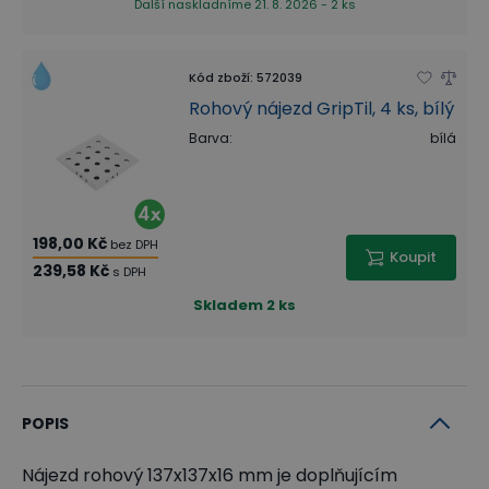
Další naskladníme 21. 8. 2026 - 2 ks
Kód zboží
:
572039
Rohový nájezd GripTil, 4 ks, bílý
Barva
:
bílá
198,00 Kč
bez DPH
Koupit
239,58 Kč
s DPH
Skladem
2 ks
POPIS
Nájezd rohový 137x137x16 mm je doplňujícím