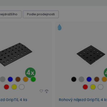
ozů
Odolnost vůči olejům
Těžce hořlavá
Anti
nejdražšího
Podle prodejnosti
d GripTil, 4 ks
Rohový nájezd GripTil, 4 k