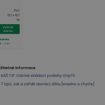
PVC
13,7 x 13,7
1,6
Vybrat
barvu
 barev
6 - 2 ks
žitečné informace
NÁŠ TIP: Odolné skládací podlahy GripTil
7 tipů: Jak si zařídit domácí dílnu [snadno a chytře]