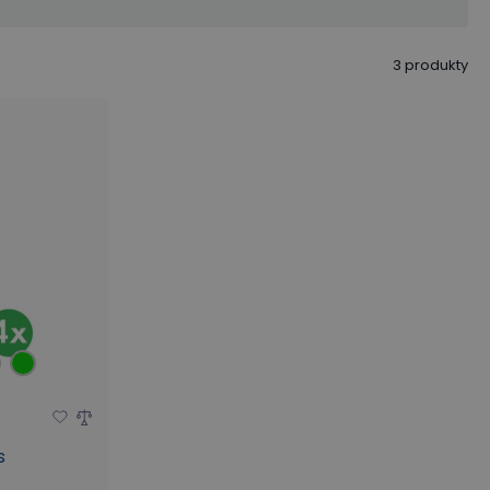
statické provedení
3
produkty
s