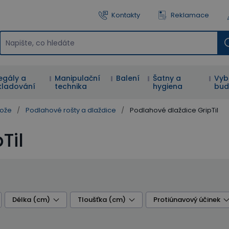
Kontakty
Reklamace
egály a
Manipulační
Balení
Šatny a
Vyb
kladování
technika
hygiena
bud
hože
/
Podlahové rošty a dlaždice
/
Podlahové dlaždice GripTil
Til
Délka (cm)
Tloušťka (cm)
Protiúnavový účinek