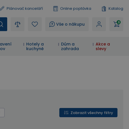
Plánovač kanceláří
Online poptávka
Katalog
0
?
Vše o nákupu
avení
Hotely a
Dům a
Akce a
ov
kuchyně
zahrada
slevy
Zobrazit všechny filtry