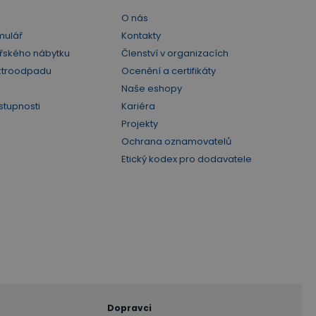
O nás
mulář
Kontakty
řského nábytku
Členství v organizacích
ktroodpadu
Ocenění a certifikáty
Naše eshopy
stupnosti
Kariéra
Projekty
Ochrana oznamovatelů
Etický kodex pro dodavatele
Dopravci