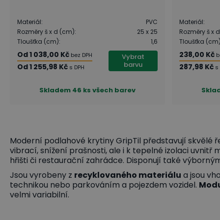
Materiál
:
PVC
Materiál
:
Rozměry š x d (cm)
:
25 x 25
Rozměry š x 
Tloušťka (cm)
:
1,6
Tloušťka (cm
Od
1 038,00 Kč
238,00 Kč
bez DPH
b
Vybrat
barvu
Od
1 255,98 Kč
287,98 Kč
s DPH
s
Skladem
46 ks všech barev
Skla
Moderní podlahové krytiny GripTil představují skvělé 
vibrací, snížení prašnosti, ale i k tepelné izolaci uvnit
hřišti či restaurační zahrádce. Disponují také výborn
Jsou vyrobeny z
recyklovaného materiálu
a jsou vh
technikou nebo parkováním a pojezdem vozidel.
Modu
velmi variabilní.