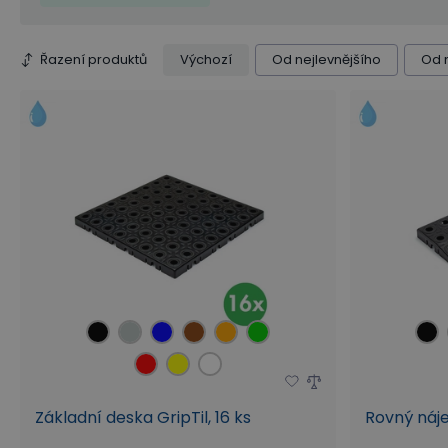
Otvory pro odvod nečistot
Vhodná do těžkých prov
Řazení produktů
Výchozí
Od nejlevnějšího
Od 
Balení (ks)
Základní deska GripTil, 16 ks
Rovný nájez