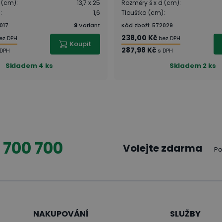
d (cm)
:
13,7 x 25
Rozměry š x d (cm)
:
)
:
1,6
Tloušťka (cm)
:
017
9
Variant
Kód zboží
:
572029
238,00 Kč
ez DPH
bez DPH
Koupit
287,98 Kč
 DPH
s DPH
Skladem
4 ks
Skladem
2 ks
 700 700
Volejte zdarma
Po
NAKUPOVÁNÍ
SLUŽBY