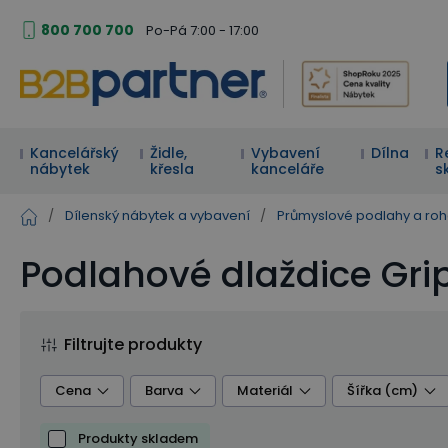
800 700 700
Po-Pá 7:00 - 17:00
Kancelářský
Židle,
Vybavení
Dílna
R
nábytek
křesla
kanceláře
s
/
Dílenský nábytek a vybavení
/
Průmyslové podlahy a ro
Podlahové dlaždice Grip
Filtrujte produkty
Cena
Barva
Materiál
Šířka (cm)
Produkty skladem