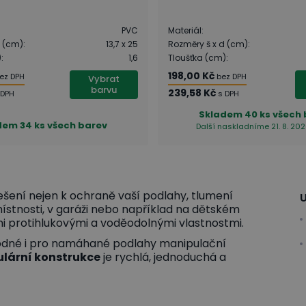
PVC
Materiál
:
d (cm)
:
13,7 x 25
Rozměry š x d (cm)
:
)
:
1,6
Tloušťka (cm)
:
198,00 Kč
ez DPH
bez DPH
Vybrat
barvu
239,58 Kč
 DPH
s DPH
Skladem
40 ks všech
dem
34 ks všech barev
Další naskladníme 21. 8. 202
řešení nejen k ochraně vaší podlahy, tlumení
U
ř místnosti, v garáži nebo například na dětském
ými protihlukovými a voděodolnými vlastnostmi.
odné i pro namáhané podlahy manipulační
lární konstrukce
je rychlá, jednoduchá a