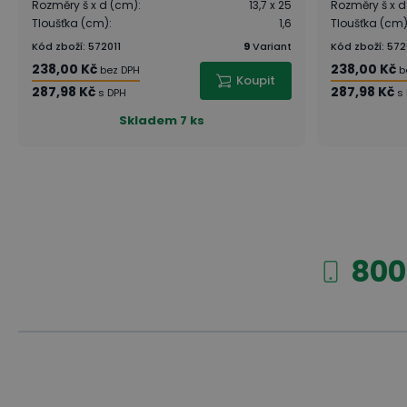
Rozměry š x d (cm)
:
13,7 x 25
Rozměry š x 
Tloušťka (cm)
:
1,6
Tloušťka (cm
Kód zboží
:
572011
9
Variant
Kód zboží
:
572
238,00 Kč
238,00 Kč
bez DPH
b
Koupit
287,98 Kč
287,98 Kč
s DPH
s
Skladem
7 ks
800