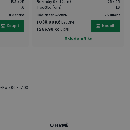
13,7 x 25
Rozměry š x d (cm)
:
25 x 25
1,6
Tloušťka (cm)
:
1,6
9
Variant
Kód zboží
:
572025
9
Variant
1 038,00 Kč
bez DPH
Koupit
Koupit
1 255,98 Kč
s DPH
Skladem
8 ks
-Pá 7:00 - 17:00
O FIRMĚ