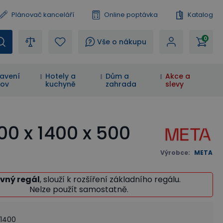
Plánovač kanceláří
Online poptávka
Katalog
0
?
Vše o nákupu
avení
Hotely a
Dům a
Akce a
ov
kuchyně
zahrada
slevy
00 x 1400 x 500
Výrobce
:
META
vný regál
, slouží k rozšíření základního regálu.
Nelze použít samostatně.
41400