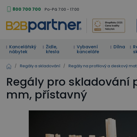
800 700 700
Po-Pá 7:00 - 17:00
Kancelářský
Židle,
Vybavení
Dílna
R
nábytek
křesla
kanceláře
s
/
Regály a skladování
/
Regály na profilový a deskový mat
Regály pro skladování p
mm, přístavný