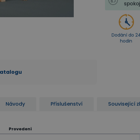
spoko
Dodání do 2
hodin
katalogu
Návody
Příslušenství
Související 
Provedení