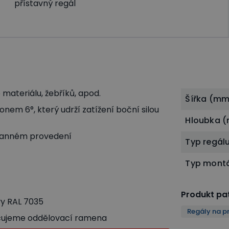
přístavný regál
materiálu, žebříků, apod.
Šířka (mm
nem 6°, který udrží zatížení boční silou
Hloubka 
tranném provedení
Typ regál
Typ mont
Produkt pat
y RAL 7035
Regály na pr
učujeme oddělovací ramena