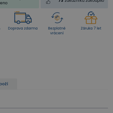
73
zákazníků zakoupilo
jeno
4
Doprava zdarma
Bezplatné
Záruka 7 let
vrácení
zboží