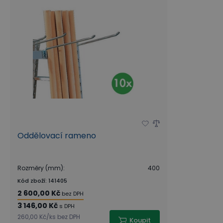
Oddělovací rameno
Rozměry (mm)
:
400
Kód zboží
:
141405
2 600,00 Kč
bez DPH
3 146,00 Kč
s DPH
260,00 Kč
/
ks
bez DPH
Koupit