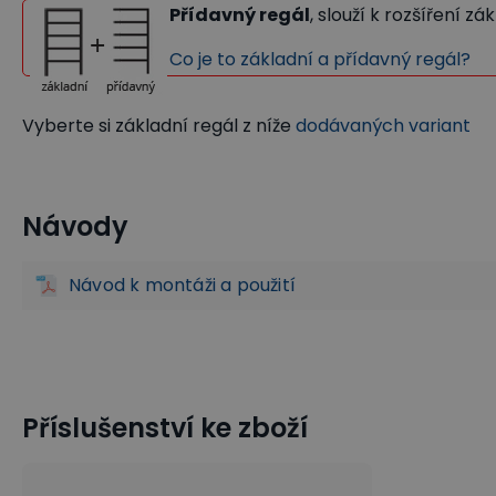
Přídavný regál
, slouží k rozšíření z
Co je to základní a přídavný regál?
Vyberte si základní regál z níže
dodávaných variant
Návody
Regály na profilový a deskový materiál
Regály a skladová
Návod k montáži a použití
Příslušenství ke zboží