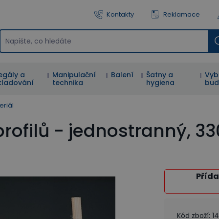
Kontakty
Reklamace
egály a
Manipulační
Balení
Šatny a
Vyb
kladování
technika
hygiena
bud
eriál
rofilů - jednostranný, 33
Přída
Kód zboží
:
1