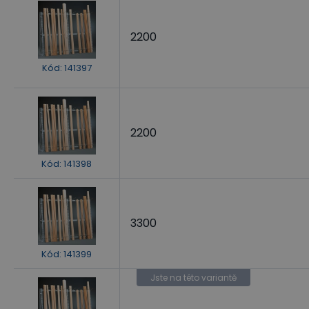
2200
Kód
:
141397
2200
Kód
:
141398
3300
Kód
:
141399
Jste na této variantě