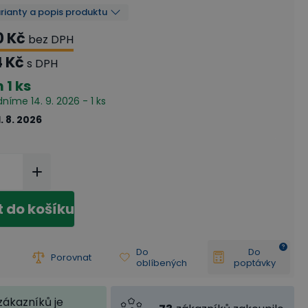
arianty a popis produktu
0 Kč
bez DPH
4 Kč
s DPH
m
1 ks
dníme 14. 9. 2026 - 1 ks
1. 8. 2026
t do košíku
Do
Do
Porovnat
oblíbených
poptávky
zákazníků je