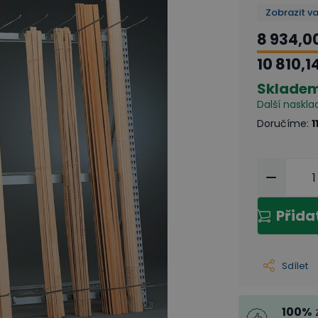
Zobrazit v
8 934,0
10 810,1
Sklade
Další naskla
Doručíme
:
1
Přida
Sdílet
100
%