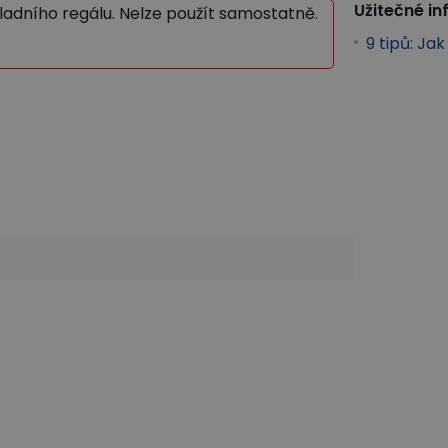
Užitečné i
ákladního regálu. Nelze použít samostatně.
9 tipů: Ja
ní