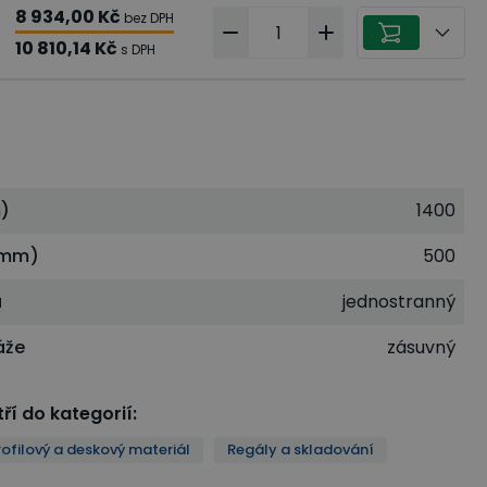
8 934,00 Kč
bez DPH
10 810,14 Kč
s DPH
)
1400
(mm)
500
u
jednostranný
áže
zásuvný
ří do kategorií
:
ofilový a deskový materiál
Regály a skladování