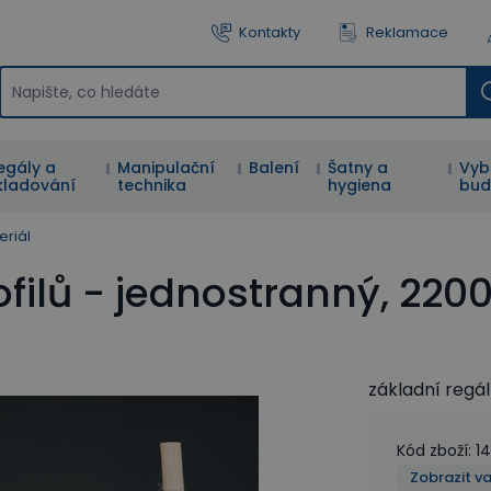
Kontakty
Reklamace
egály a
Manipulační
Balení
Šatny a
Vyb
kladování
technika
hygiena
bud
eriál
filů - jednostranný, 220
základní regál
Kód zboží
:
1
Zobrazit v