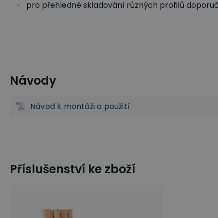
pro přehledné skladování různých profilů dopor
Návody
Regály na profilový a deskový materiál
Regály a skladová
Návod k montáži a použití
Příslušenství ke zboží