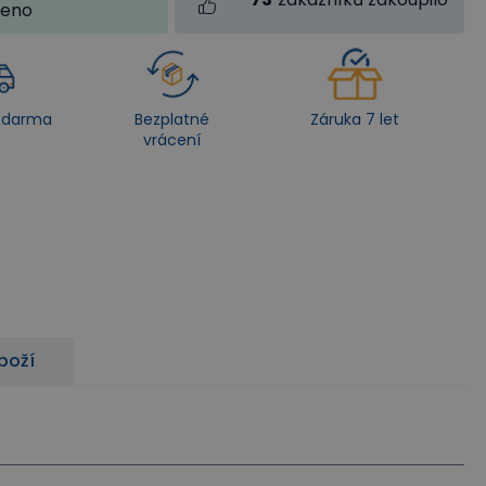
jeno
zdarma
Bezplatné
Záruka 7 let
vrácení
zboží