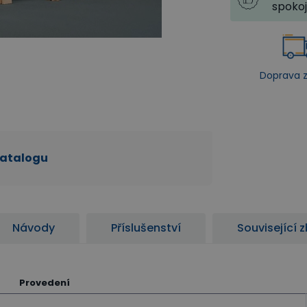
spoko
Doprava 
katalogu
Návody
Příslušenství
Související 
Provedení