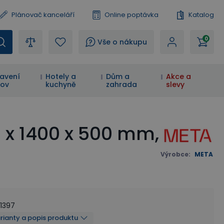
Plánovač kanceláří
Online poptávka
Katalog
0
?
Vše o nákupu
avení
Hotely a
Dům a
Akce a
ov
kuchyně
zahrada
slevy
0 x 1400 x 500 mm,
Výrobce
:
META
41397
arianty a popis produktu