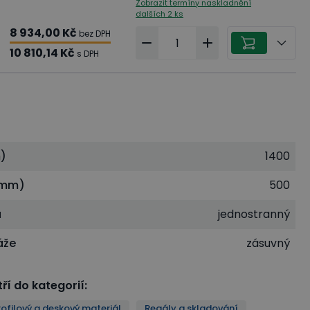
Zobrazit termíny naskladnění
dalších 2 ks
8 934,00 Kč
bez DPH
10 810,14 Kč
s DPH
)
1400
(mm)
500
u
jednostranný
áže
zásuvný
ří do kategorií
:
ofilový a deskový materiál
Regály a skladování