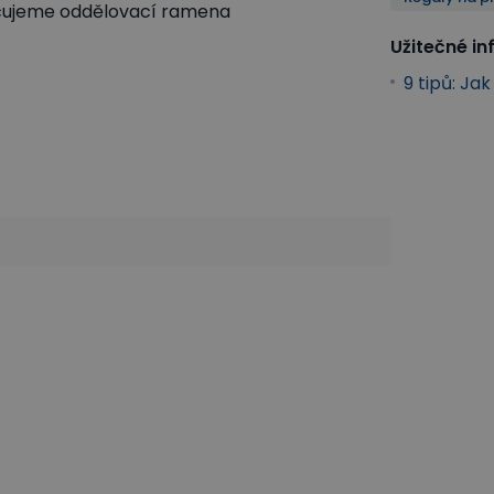
učujeme oddělovací ramena
Užitečné i
9 tipů: Ja
ní