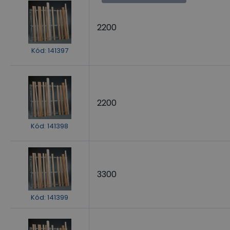
2200
Kód
:
141397
2200
Kód
:
141398
3300
Kód
:
141399