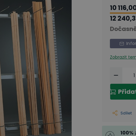
10 116,0
12 240,3
Dočasně
Info
Zobrazit te
Přida
Sdílet
100
%