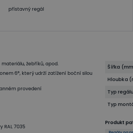
přístavný regál
materiálu, žebříků, apod.
Šířka (mm
nem 6°, který udrží zatížení boční silou
Hloubka 
tranném provedení
Typ regál
Typ mont
Produkt pat
y RAL 7035
Regály na pr