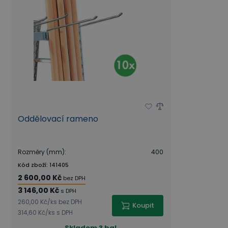
Oddělovací rameno
Rozměry (mm)
:
400
Kód zboží
:
141405
2 600,00 Kč
bez DPH
3 146,00 Kč
s DPH
260,00 Kč
/
ks
bez DPH
Koupit
314,60 Kč
/
ks
s DPH
Skladem
3 bal