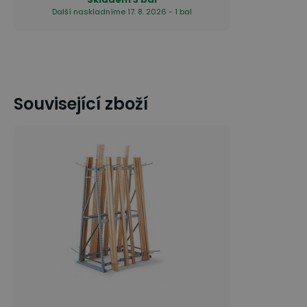
Další naskladníme 17. 8. 2026 - 1 bal
Související zboží