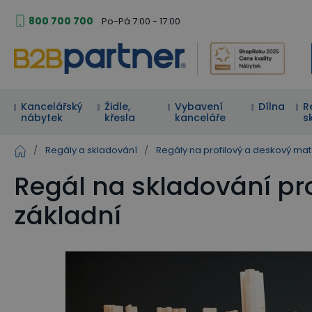
800 700 700
Po-Pá 7:00 - 17:00
Kancelářský
Židle,
Vybavení
Dílna
R
nábytek
křesla
kanceláře
s
/
Regály a skladování
/
Regály na profilový a deskový mat
Regál na skladování pro
základní