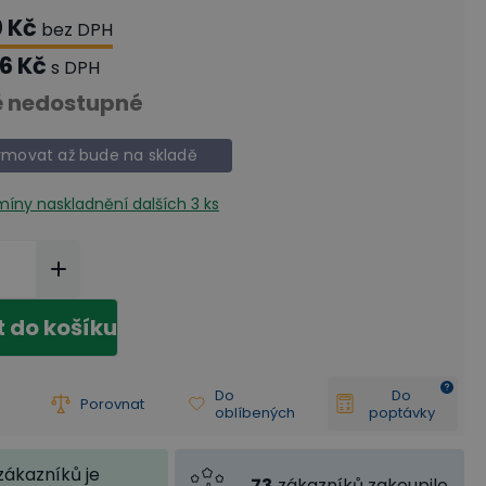
0 Kč
bez DPH
6 Kč
s DPH
 nedostupné
rmovat až bude na skladě
rmíny naskladnění
dalších 3 ks
t do košíku
Do
Do
Porovnat
oblíbených
poptávky
zákazníků je
73
zákazníků zakoupilo