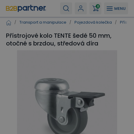
0
MENU
/
Transport a manipulace
/
Pojezdová kolečka
/
Přístro
Přístrojové kolo TENTE šedé 50 mm,
otočné s brzdou, středová díra