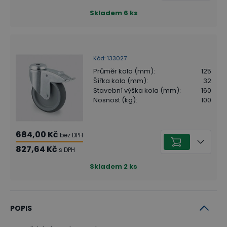
Skladem
6
ks
Kód
:
133027
Průměr kola (mm)
:
125
Šířka kola (mm)
:
32
Stavební výška kola (mm)
:
160
Nosnost (kg)
:
100
684,00 Kč
bez DPH
827,64 Kč
s DPH
Skladem
2
ks
POPIS