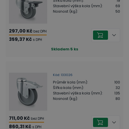
Šířka kola (mm)
:
19
Stavební výška kola (mm)
:
69
Nosnost (kg)
:
50
297,00 Kč
bez DPH
359,37 Kč
s DPH
Skladem
5
ks
Kód
:
133026
Průměr kola (mm)
:
100
Šířka kola (mm)
:
32
Stavební výška kola (mm)
:
135
Nosnost (kg)
:
80
711,00 Kč
bez DPH
860,31 Kč
s DPH