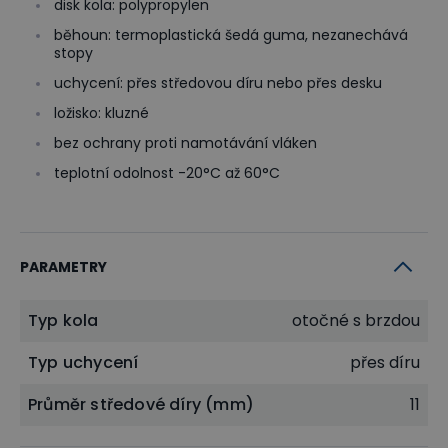
disk kola: polypropylen
běhoun: termoplastická šedá guma, nezanechává
stopy
uchycení: přes středovou díru nebo přes desku
ložisko: kluzné
bez ochrany proti namotávání vláken
teplotní odolnost -20°C až 60°C
PARAMETRY
Typ kola
otočné s brzdou
Typ uchycení
přes díru
Průměr středové díry (mm)
11