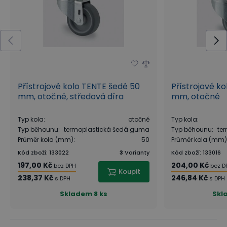
Přístrojové kolo TENTE šedé 50
Přístrojové k
mm, otočné, středová díra
mm, otočné
Typ kola
:
otočné
Typ kola
:
Typ běhounu
:
termoplastická šedá guma
Typ běhounu
:
te
Průměr kola (mm)
:
50
Průměr kola (mm)
Kód zboží
:
133022
3
Varianty
Kód zboží
:
133016
197,00 Kč
204,00 Kč
bez DPH
bez D
Koupit
238,37 Kč
246,84 Kč
s DPH
s DPH
Skladem
8 ks
Skl