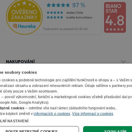
NAKUPOVÁNÍ
Vše o nákupu
e soubory cookies
SLUŽBY
Obchodní podmínky
cookies a podobné technologie pro zajištění funkčnosti e-shopu a – s Vaším
Doprava a montáž
onalizaci obsahu a zobrazení relevantních reklam. Údaje sdílíme s partnery pr
Naše katalogy
ké účely pouze s Vaším souhlasem.
Možnosti platby
O FIRMĚ
Reklamační formulář
m
– povolí výkonnostní, funkční a marketingové cookies včetně předávání dat pro
Záruka, servis, reklamace
Výroba kancelářského nábytku
oogle Ads, Google Analytics).
O nás
Ochrana osobních údajů
bytné cookies
– odmítne vše nad rámec základního fungování webu.
Zpracování elektroodpadu
Kontakty
lze kdykoli změnit v
informacích o cookies
.
Více informací o cookies
© 2010 - 2026 B2B Partner s.r.o. - Všechna práva vyhrazena.
Informace o cookies
E-Procurement
Členství v organizacích
ILNÍ NASTAVENÍ
Profesionální e-shop na míru
Jak nakupovat
Prohlášení o přístupnosti
Ocenění a certifikáty
Online poptávka
POUZE NEZBYTNÉ COOKIES
SOUHLASÍM