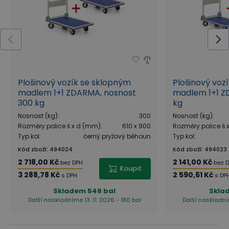
Plošinový vozík se sklopným
Plošinový voz
madlem 1+1 ZDARMA, nosnost
madlem 1+1 Z
300 kg
kg
Nosnost (kg)
:
300
Nosnost (kg)
:
Rozměry police š x d (mm)
:
610 x 900
Rozměry police š
Typ kol
:
černý pryžový běhoun
Typ kol
:
Kód zboží
:
494024
Kód zboží
:
494023
2 718,00 Kč
2 141,00 Kč
bez DPH
bez 
Koupit
3 288,78 Kč
2 590,61 Kč
s DPH
s DP
Skladem
549 bal
Skla
Další naskladníme 13. 11. 2026 - 180 bal
Další naskladním