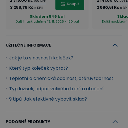
2 718,00 Kč
2 141,00 Kč
bez DPH
bez 
Koupit
3 288,78 Kč
2 590,61 Kč
s DPH
s DP
Skladem
546 bal
Skla
Další naskladníme 13. 11. 2026 - 180 bal
Další naskladním
UŽITEČNÉ INFORMACE
Jak je to s nosností koleček?
Který typ koleček vybrat?
Teplotní a chemická odolnost, otěruvzdornost
Typ ložisek, odpor valivého tření a otáčení
9 tipů: Jak efektivně vybavit sklad?
PODOBNÉ PRODUKTY