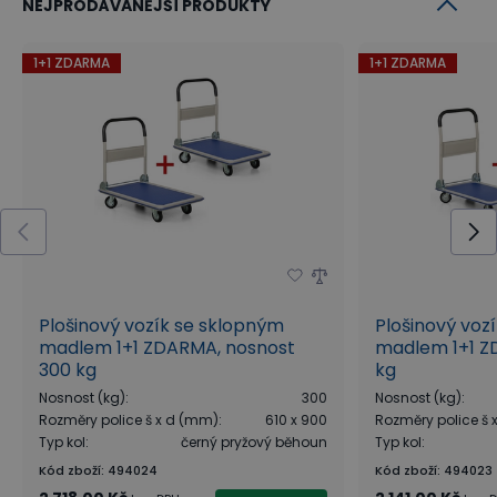
NEJPRODÁVANĚJŠÍ PRODUKTY
1+1 ZDARMA
1+1 ZDARMA
Plošinový vozík se sklopným
Plošinový voz
madlem 1+1 ZDARMA, nosnost
madlem 1+1 Z
300 kg
kg
Nosnost (kg)
:
300
Nosnost (kg)
:
Rozměry police š x d (mm)
:
610 x 900
Rozměry police š
Typ kol
:
černý pryžový běhoun
Typ kol
:
Kód zboží
:
494024
Kód zboží
:
494023