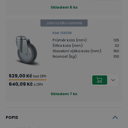
Skladem
5
ks
Jste na této variantě
Kód
:
133039
Průměr kola (mm)
:
125
Šířka kola (mm)
:
32
Stavební výška kola (mm)
:
160
Nosnost (kg)
:
100
529,00 Kč
bez DPH
640,09 Kč
s DPH
Skladem
7
ks
POPIS