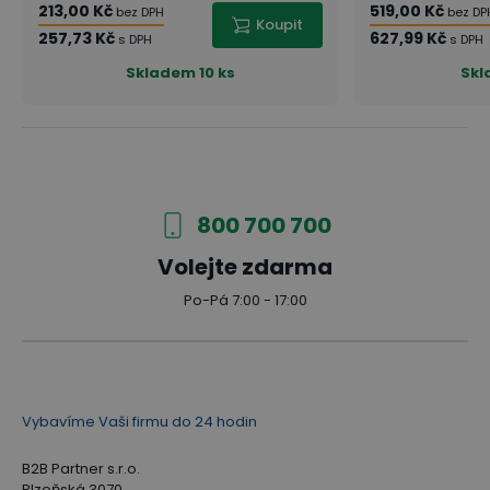
213,00 Kč
519,00 Kč
bez DPH
bez DP
Koupit
257,73 Kč
627,99 Kč
s DPH
s DPH
Skladem
10 ks
Sk
800 700 700
Volejte zdarma
Po-Pá 7:00 - 17:00
Vybavíme Vaši firmu do 24 hodin
B2B Partner s.r.o.
Plzeňská 3070