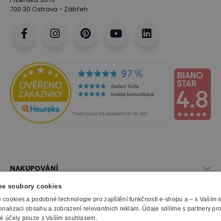
700 30 Ostrava - Zábřeh
NAKUPOVÁNÍ
Vše o nákupu
e soubory cookies
SLUŽBY
Obchodní podmínky
cookies a podobné technologie pro zajištění funkčnosti e-shopu a – s Vaším
Doprava a montáž
onalizaci obsahu a zobrazení relevantních reklam. Údaje sdílíme s partnery pr
Naše katalogy
ké účely pouze s Vaším souhlasem.