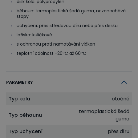
disk kola: polypropylen
běhoun: termoplastická šedá guma, nezanechává
stopy
uchycení: přes středovou díru nebo přes desku
ložisko: kuličkové
s ochranou proti namotávání vláken
teplotní odolnost -20°C až 60°C
PARAMETRY
Typ kola
otočné
termoplastická šedá
Typ běhounu
guma
Typ uchycení
přes díru