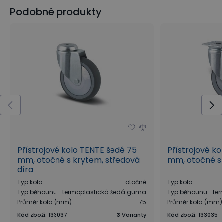
Podobné produkty
Přístrojové kolo TENTE šedé 75
Přístrojové k
mm, otočné s krytem, středová
mm, otočné s
díra
Typ kola
:
otočné
Typ kola
:
Typ běhounu
:
termoplastická šedá guma
Typ běhounu
:
te
Průměr kola (mm)
:
75
Průměr kola (mm)
Kód zboží
:
133037
3
Varianty
Kód zboží
:
133035