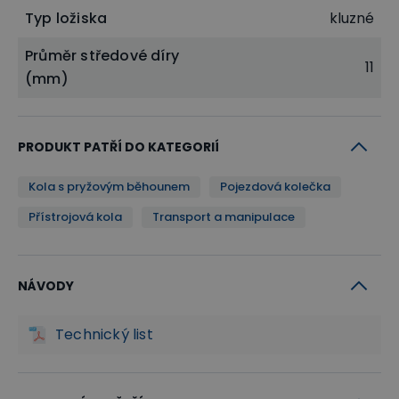
Typ ložiska
kluzné
Průměr středové díry
11
(mm)
PRODUKT PATŘÍ DO KATEGORIÍ
Kola s pryžovým běhounem
Pojezdová kolečka
Přístrojová kola
Transport a manipulace
NÁVODY
Technický list