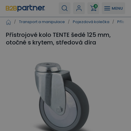
0
MENU
/
Transport a manipulace
/
Pojezdová kolečka
/
Přístro
Přístrojové kolo TENTE šedé 125 mm,
otočné s krytem, středová díra