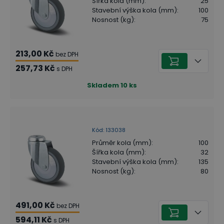
Šířka kola (mm)
:
25
Stavební výška kola (mm)
:
100
Nosnost (kg)
:
75
213,00 Kč
bez DPH
257,73 Kč
s DPH
Skladem
10
ks
Kód
:
133038
Průměr kola (mm)
:
100
Šířka kola (mm)
:
32
Stavební výška kola (mm)
:
135
Nosnost (kg)
:
80
491,00 Kč
bez DPH
594,11 Kč
s DPH