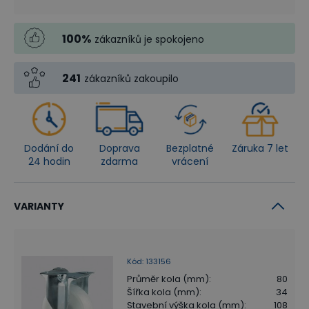
100
%
zákazníků je spokojeno
241
zákazníků zakoupilo
Dodání do
Doprava
Bezplatné
Záruka 7 let
24 hodin
zdarma
vrácení
VARIANTY
Kód
:
133156
Průměr kola (mm)
:
80
Šířka kola (mm)
:
34
Stavební výška kola (mm)
:
108