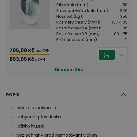
Šířka kola (mm)
:
50
Stavební výška kola (mm)
:
240
Nosnost (kg)
:
350
Rozměry desky (mm)
:
137 x 105
Rozteč otvorů A (mm)
:
105
Rozteč otvorů B (mm)
:
80 - 75
Průměr otvorů (mm)
:
11
705,00 Kč
bez DPH
853,05 Kč
s DPH
Skladem
2
ks
POPIS
disk kola: polyamid
uchycení přes desku
ložisko kluzné
bez ochrany proti namotávání vláken