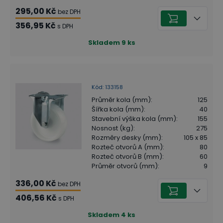
295,00 Kč
bez DPH
356,95 Kč
s DPH
Skladem
9
ks
Kód
:
133158
Průměr kola (mm)
:
125
Šířka kola (mm)
:
40
Stavební výška kola (mm)
:
155
Nosnost (kg)
:
275
Rozměry desky (mm)
:
105 x 85
Rozteč otvorů A (mm)
:
80
Rozteč otvorů B (mm)
:
60
Průměr otvorů (mm)
:
9
336,00 Kč
bez DPH
406,56 Kč
s DPH
Skladem
4
ks