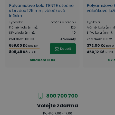
Polyamidové kolo TENTE otočné
Polyamidové 
s brzdou 125 mm, válečkové
válečkové lož
ložisko
Typ kola
:
otočné s brzdou
Typ kola
:
Průměr kola (mm)
:
125
Průměr kola (mm)
Šířka kola (mm)
:
40
Šířka kola (mm)
:
Kód zboží
:
133180
4
Varianty
Kód zboží
:
133172
669,00 Kč
372,00 Kč
bez DPH
bez D
Koupit
809,49 Kč
450,12 Kč
s DPH
s DPH
Skladem
18 ks
Skl
800 700 700
Volejte zdarma
Po-Pá 7:00 - 17:00