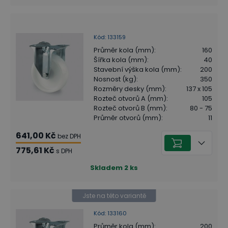
Kód
:
133159
Průměr kola (mm)
:
160
Šířka kola (mm)
:
40
Stavební výška kola (mm)
:
200
Nosnost (kg)
:
350
Rozměry desky (mm)
:
137 x 105
Rozteč otvorů A (mm)
:
105
Rozteč otvorů B (mm)
:
80 - 75
Průměr otvorů (mm)
:
11
641,00 Kč
bez DPH
775,61 Kč
s DPH
Skladem
2
ks
Jste na této variantě
Kód
:
133160
Průměr kola (mm)
:
200