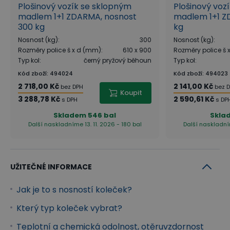
Plošinový vozík se sklopným
Plošinový voz
madlem 1+1 ZDARMA, nosnost
madlem 1+1 Z
300 kg
kg
Nosnost (kg)
:
300
Nosnost (kg)
:
Rozměry police š x d (mm)
:
610 x 900
Rozměry police š
Typ kol
:
černý pryžový běhoun
Typ kol
:
Kód zboží
:
494024
Kód zboží
:
494023
2 718,00 Kč
2 141,00 Kč
bez DPH
bez 
Koupit
3 288,78 Kč
2 590,61 Kč
s DPH
s DP
Skladem
546 bal
Skla
Další naskladníme 13. 11. 2026 - 180 bal
Další naskladním
UŽITEČNÉ INFORMACE
Jak je to s nosností koleček?
Který typ koleček vybrat?
Teplotní a chemická odolnost, otěruvzdornost