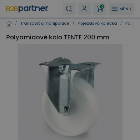
0
MENU
/
Transport a manipulace
/
Pojezdová kolečka
/
Polyam
Polyamidové kolo TENTE 200 mm