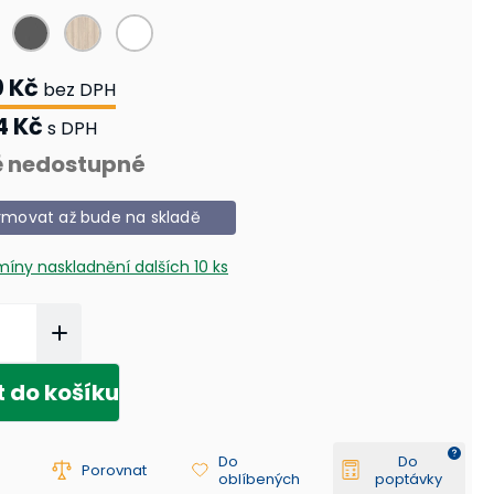
0 Kč
bez DPH
4 Kč
s DPH
 nedostupné
rmovat až bude na skladě
rmíny naskladnění
dalších 10 ks
t do košíku
Do
Do
Porovnat
oblíbených
poptávky