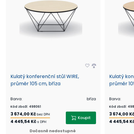
Kulatý konferenční stůl WIRE,
Kulatý kon
průměr 105 cm, bříza
průměr 10
Barva
:
bříza
Barva
:
Kód zboží
:
498061
Kód zboží
:
498
3 674,00 Kč
3 674,00 K
bez DPH
Koupit
4 445,54 Kč
4 445,54 K
s DPH
Dočasně nedostupné