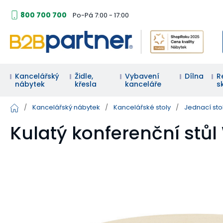
800 700 700
Po-Pá 7:00 - 17:00
Kancelářský
Židle,
Vybavení
Dílna
R
nábytek
křesla
kanceláře
s
/
Kancelářský nábytek
/
Kancelářské stoly
/
Jednací sto
Kulatý konferenční stůl