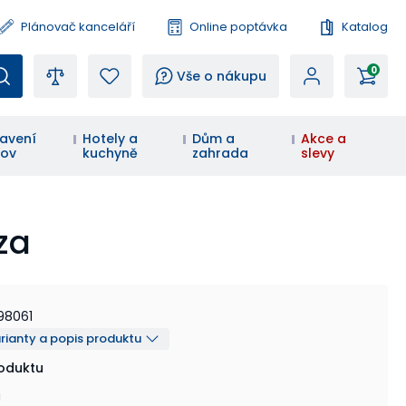
Plánovač kanceláří
Online poptávka
Katalog
0
?
Vše o nákupu
avení
Hotely a
Dům a
Akce a
ov
kuchyně
zahrada
slevy
za
98061
arianty a popis produktu
roduktu
a