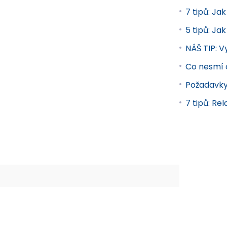
7 tipů: Ja
5 tipů: Ja
NÁŠ TIP: V
Co nesmí 
Požadavky
7 tipů: R
bytek
Gastro nábytek a vybavení
Jídelní stoly
Kávové