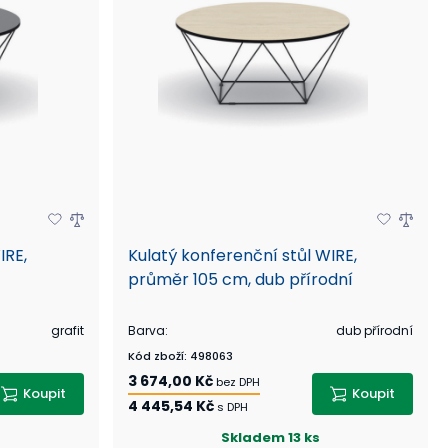
IRE,
Kulatý konferenční stůl WIRE,
průměr 105 cm, dub přírodní
grafit
Barva
:
dub přírodní
Kód zboží
:
498063
3 674,00 Kč
bez DPH
Koupit
Koupit
4 445,54 Kč
s DPH
Skladem
13 ks