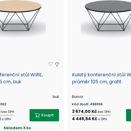
ferenční stůl WIRE,
Kulatý konferenční stůl W
5 cm, buk
průměr 105 cm, grafit
buk
Barva
:
062
Kód zboží
:
498066
č
3 674,00 Kč
bez DPH
bez DPH
Koupit
č
4 445,54 Kč
s DPH
s DPH
Skladem
3 ks