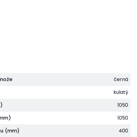
dnože
černá
kulatý
)
1050
(mm)
1050
lu (mm)
400