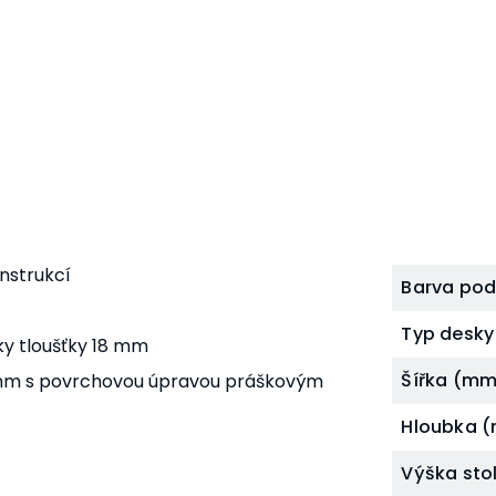
nstrukcí
Barva po
Typ desky
ky tloušťky 18 mm
Šířka (mm
 mm s povrchovou úpravou práškovým
Hloubka 
Výška sto