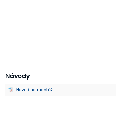
Návody
Kulaté stoly
Nízké konferenční stolky
Kancelářský ná
Návod na montáž