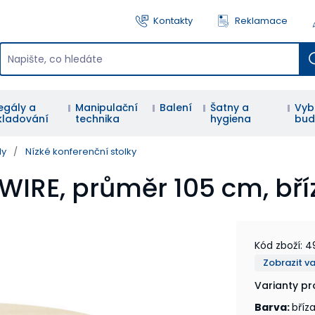
Kontakty
Reklamace
egály a
Manipulační
Balení
Šatny a
Vyb
kladování
technika
hygiena
bud
ly
/
Nízké konferenční stolky
 WIRE, průměr 105 cm, bří
Kód zboží
:
4
Zobrazit v
Varianty p
Barva
:
bříz