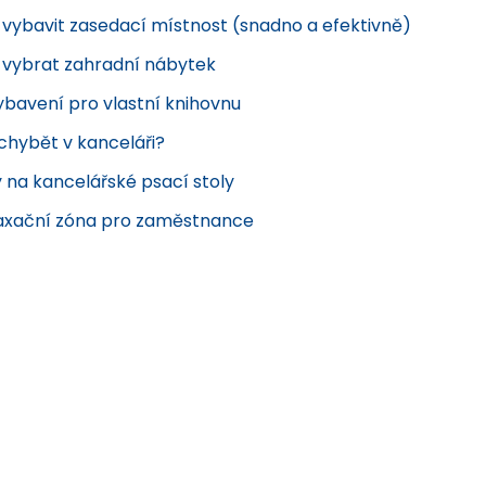
k vybavit zasedací místnost (snadno a efektivně)
k vybrat zahradní nábytek
ybavení pro vlastní knihovnu
chybět v kanceláři?
 na kancelářské psací stoly
elaxační zóna pro zaměstnance
 stolky
Jednací stoly
Kancelářské stoly