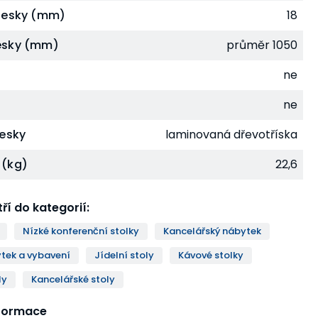
desky (mm)
18
esky (mm)
průměr 1050
ne
ne
desky
laminovaná dřevotříska
 (kg)
22,6
ří do kategorií
:
Nízké konferenční stolky
Kancelářský nábytek
tek a vybavení
Jídelní stoly
Kávové stolky
ly
Kancelářské stoly
nformace