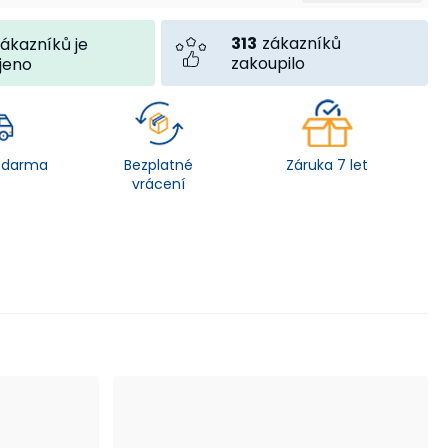
313
zákazníků
ákazníků je
zakoupilo
jeno
zdarma
Bezplatné
Záruka 7 let
vrácení