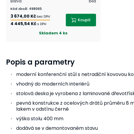
Barva
:
bílá
Kód zboží
:
498065
3 674,00 Kč
bez DPH
Koupit
4 445,54 Kč
s DPH
Skladem
4 ks
Popis a parametry
moderní konferenční stůl s netradiční kovovou ko
vhodný do moderních interiérů
stolová deska je vyrobena z laminované dřevotřís
pevná konstrukce z ocelových drátů průměru 8
lakem v odstínu černé
výška stolu 400 mm
dodává se v demontovaném stavu