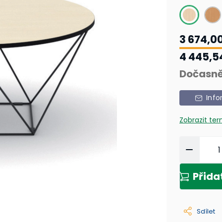
3 674,0
4 445,5
Dočasně
Info
Zobrazit te
Přida
Sdílet