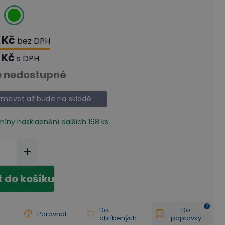
 Kč
bez DPH
 Kč
s DPH
 nedostupné
rmovat až bude na skladě
rmíny naskladnění
dalších 168 ks
t do košíku
Do
Do
Porovnat
oblíbených
poptávky