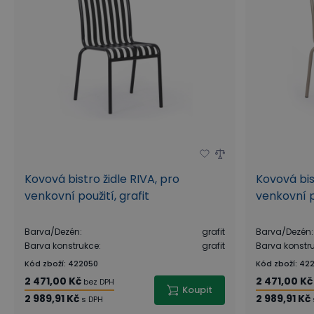
Kovová bistro židle RIVA, pro
Kovová bis
venkovní použití, grafit
venkovní p
Barva/Dezén
:
grafit
Barva/Dezén
:
Barva konstrukce
:
grafit
Barva konstr
Kód zboží
:
422050
Kód zboží
:
422
2 471,00 Kč
2 471,00 Kč
bez DPH
Koupit
2 989,91 Kč
2 989,91 Kč
s DPH