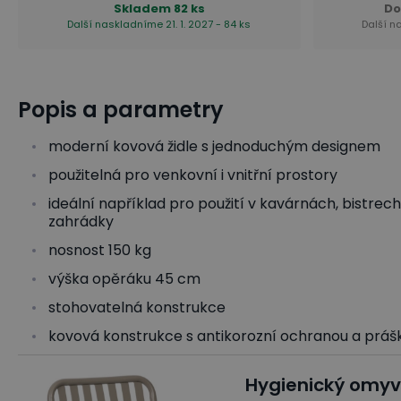
Skladem
82 ks
Do
Další naskladníme 21. 1. 2027 - 84 ks
Další n
Popis a parametry
moderní kovová židle s jednoduchým designem
použitelná pro venkovní i vnitřní prostory
ideální například pro použití v kavárnách, bistrec
zahrádky
nosnost 150 kg
výška opěráku 45 cm
stohovatelná konstrukce
kovová konstrukce s antikorozní ochranou a prá
Hygienický omyv