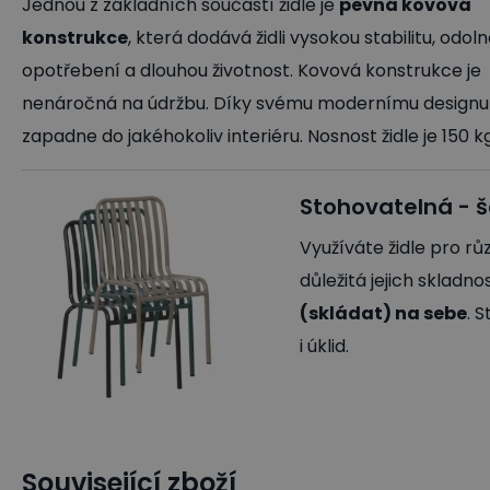
Jednou z základních součástí židle je
pevná kovová
konstrukce
, která dodává židli vysokou stabilitu, odol
opotřebení a dlouhou životnost. Kovová konstrukce je
nenáročná na údržbu. Díky svému modernímu designu
zapadne do jakéhokoliv interiéru. Nosnost židle je 150 kg
Stohovatelná - še
Využíváte židle pro rů
důležitá jejich skladn
(skládat) na sebe
. 
i úklid.
Související zboží
Jídelní židle
Gastro nábytek a vybavení
Kancelářské ž