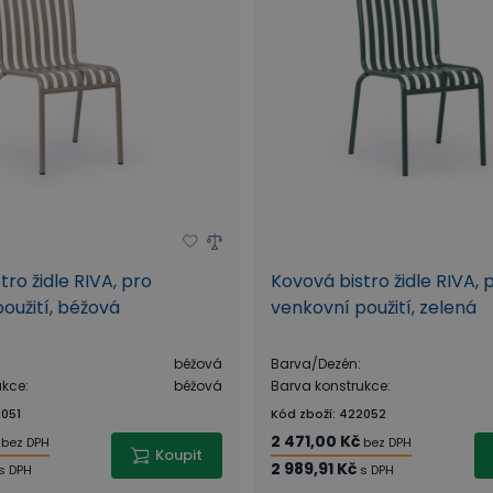
tro židle RIVA, pro
Kovová bistro židle RIVA, 
oužití, béžová
venkovní použití, zelená
béžová
Barva/Dezén
:
ukce
:
béžová
Barva konstrukce
:
051
Kód zboží
:
422052
2 471,00 Kč
bez DPH
bez DPH
Koupit
2 989,91 Kč
s DPH
s DPH