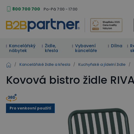
800 700 700
Po-Pá 7:00 - 17:00
Kancelářský
Židle,
Vybavení
Dílna
R
nábytek
křesla
kanceláře
s
/
Kancelářské židle a křesla
/
Kuchyňské a jídelní židle
/
Kovová bistro židle RIVA
Pro venkovní použití