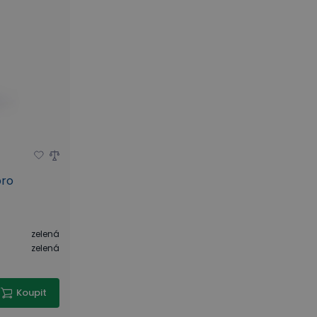
pro
zelená
zelená
Koupit