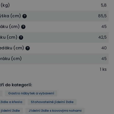
 (kg)
5,8
ýška (cm)
85,5
dáku (cm)
45
áku (cm)
42,5
sedáku (cm)
40
ěráku (cm)
45
1 ks
ří do kategorií
:
Gastro nábytek a vybavení
židle a křesla
Stohovatelné jídelní židle
jídelní židle
Jídelní židle s kovovými nohami