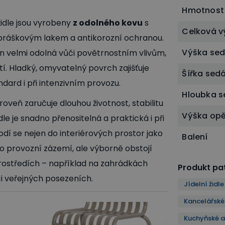
Hmotnost
židle jsou vyrobeny
z odolného kovu
s
Celková v
ráškovým lakem a antikorozní ochranou.
Výška se
en velmi odolná vůči povětrnostním vlivům,
tí. Hladký, omyvatelný povrch zajišťuje
Šířka sed
dard i při intenzivním provozu.
Hloubka 
oveň zaručuje dlouhou životnost, stabilitu
Výška op
dle je snadno přenositelná a praktická i při
dí se nejen do interiérových prostor jako
Balení
ebo provozní zázemí, ale výborně obstojí
rostředích – například na zahrádkách
Produkt pat
či veřejných posezeních.
Jídelní židle
Kancelářské 
Kuchyňské a 