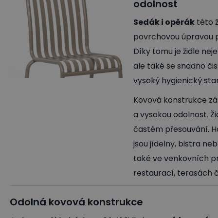
odolnost
Sedák i opěrák
této 
povrchovou úpravou p
Díky tomu je židle nej
ale také se snadno čis
vysoký hygienický stan
Kovová konstrukce zár
a vysokou odolnost. Ži
častém přesouvání. Ho
jsou jídelny, bistra n
také ve venkovních p
restaurací, terasách 
Odolná kovová konstrukce