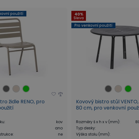
zahrada
Zahradní nábytek
Venkovní židle a stoly
Bistr
kovní použití
40%
Sleva
Pro venkovní použití
tro židle RENO, pro
Kovový bistro stůl VENTO
oužití
80 cm, pro venkovní použi
áku
:
kov
Rozměry š x h x v (mm)
:
8
:
ano
Typ desky
:
strukce
:
ne
Výška stolu (mm)
: