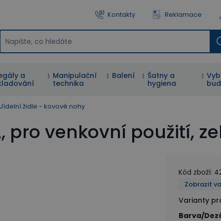
Kontakty
Reklamace
egály a
Manipulační
Balení
Šatny a
Vyb
kladování
technika
hygiena
bud
Jídelní židle - kovové nohy
, pro venkovní použití, z
Kód zboží
:
4
Zobrazit v
Varianty p
Barva/Dez