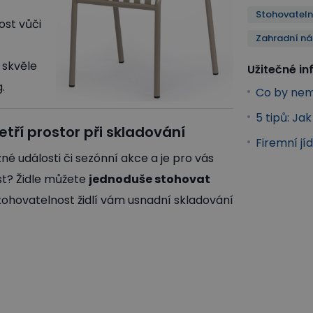
Stohovateln
nost vůči
Zahradní n
 skvěle
Užitečné i
.
Co by nem
5 tipů: Ja
tří prostor při skladování
Firemní jíd
zné události či sezónní akce a je pro vás
ost? Židle můžete
jednoduše stohovat
Stohovatelnost židlí vám usnadní skladování
idle a křesla
Stohovatelné jídelní židle
Kuchyňské a jídelní 