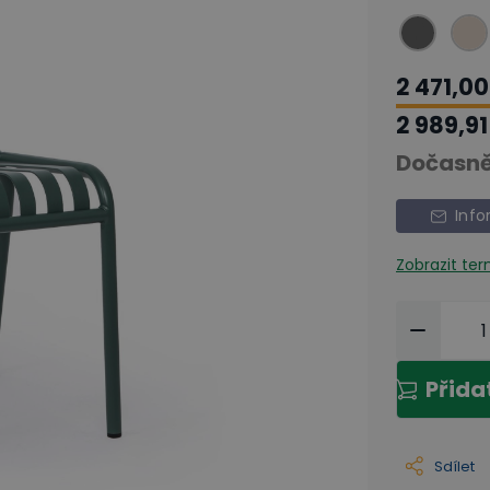
2 471,00
2 989,91
Dočasně
Info
Zobrazit te
Přida
Sdílet