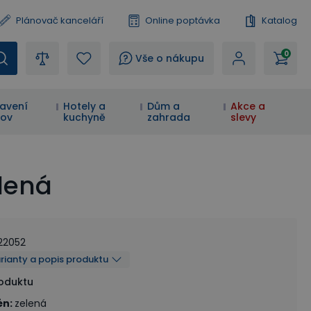
Plánovač kanceláří
Online poptávka
Katalog
0
?
Vše o nákupu
avení
Hotely a
Dům a
Akce a
ov
kuchyně
zahrada
slevy
elená
22052
arianty a popis produktu
roduktu
én
:
zelená