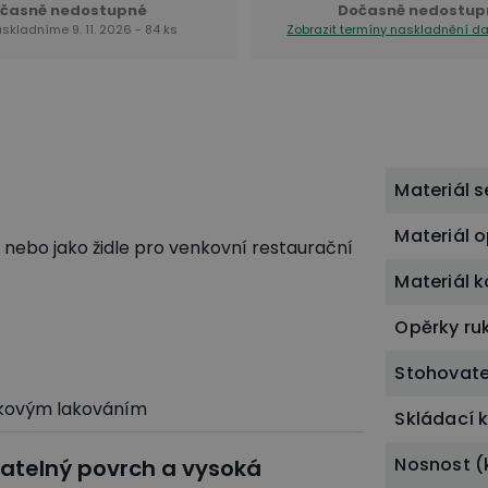
časně nedostupné
Dočasně nedostup
askladníme 9. 11. 2026 - 84 ks
Zobrazit termíny naskladnění
da
Materiál 
Materiál 
h nebo jako židle pro venkovní restaurační
Materiál 
Opěrky ru
Stohovate
škovým lakováním
Skládací 
Nosnost (
atelný povrch a vysoká