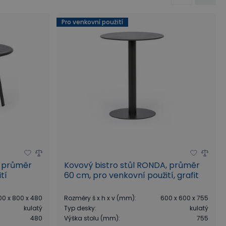
o židle
Pro venkovní použití
, průměr
Kovový bistro stůl RONDA, průměr
tí
60 cm, pro venkovní použití, grafit
00 x 800 x 480
Rozměry š x h x v (mm)
:
600 x 600 x 755
kulatý
Typ desky
:
kulatý
480
Výška stolu (mm)
:
755