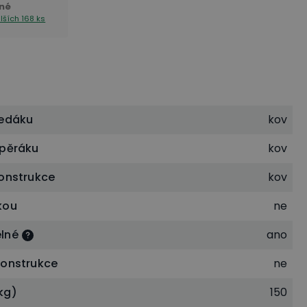
né
lších 168 ks
sedáku
kov
opěráku
kov
konstrukce
kov
kou
ne
lné
ano
konstrukce
ne
kg)
150