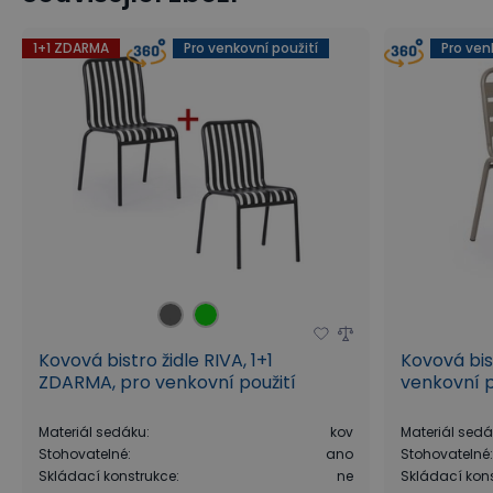
Stohovatelné židle
Jídelní židle - kovové nohy
Dům a 
1+1 ZDARMA
Pro venkovní použití
Pro ven
Kovová bistro židle RIVA, 1+1
Kovová bis
ZDARMA, pro venkovní použití
venkovní p
Materiál sedáku
:
kov
Materiál sed
Stohovatelné
:
ano
Stohovatelné
Skládací konstrukce
:
ne
Skládací kon