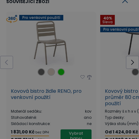
SOUVISEJÍCÍ ZBOŽÍ
Pro venkovní použití
40%
Sleva
Pro venkovní použi
Kovová bistro židle RENO, pro
Kovový bistro
venkovní použití
průměr 80 cm
použití
Materiál sedáku
:
kov
Rozměry š x h x v
Stohovatelné
:
ano
Typ desky
:
Skládací konstrukce
:
ne
Výška stolu (mm)
1 831,00 Kč
Od
1 424,00 Kč
bez DPH
Vybrat
barvu