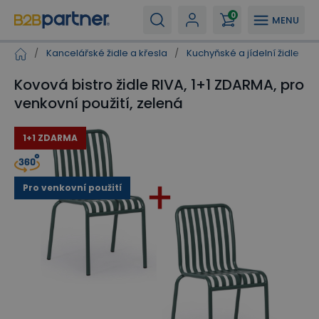
0
MENU
/
Kancelářské židle a křesla
/
Kuchyňské a jídelní židle
/
Kovová bistro židle RIVA, 1+1 ZDARMA, pro
venkovní použití, zelená
1+1 ZDARMA
Pro venkovní použití