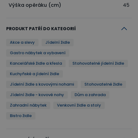
Výška opěráku (cm)
45
jednoduše stohovat (skládat) na sebe
.
Stohovatelnost židlí vám usnadní skladování i úklid.
PRODUKT PATŘÍ DO KATEGORIÍ
Akce a slevy
Jídelní židle
Gastro nábytek a vybavení
Kancelářské židle a křesla
Stohovatelné jídelní židle
Kuchyňské a jídelní židle
Jídelní židle s kovovými nohami
Stohovatelné židle
Jídelní židle - kovové nohy
Dům a zahrada
Zahradní nábytek
Venkovní židle a stoly
Bistro židle