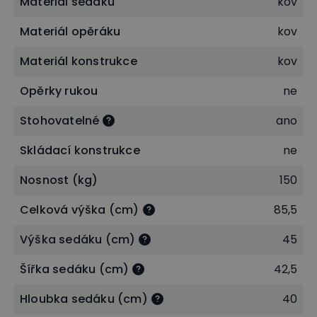
Materiál sedáku
kov
veřejných posezeních.
Materiál opěráku
kov
Odolná kovová konstrukce
Materiál konstrukce
kov
Jednou z základních součástí židle je
pevná
Opěrky rukou
ne
kovová konstrukce
, která dodává židli vysokou
Stohovatelné
ano
stabilitu, odolnost vůči opotřebení a dlouhou
životnost. Kovová konstrukce je nenáročná na
Skládací konstrukce
ne
údržbu. Díky svému modernímu designu skvěle
Nosnost (kg)
150
zapadne do jakéhokoliv interiéru. Nosnost židle je
Celková výška (cm)
85,5
150 kg.
Výška sedáku (cm)
45
Stohovatelná - šetří prostor při skladování
Šířka sedáku (cm)
42,5
Využíváte židle pro různé události či sezónní akce a
Hloubka sedáku (cm)
40
je pro vás důležitá jejich skladnost? Židle můžete