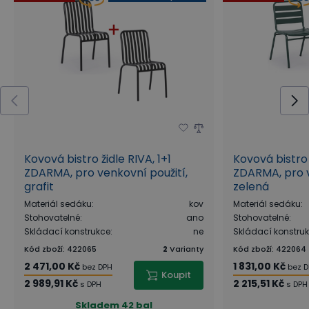
Kovová bistro židle RIVA, 1+1
Kovová bistro 
ZDARMA, pro venkovní použití,
ZDARMA, pro v
grafit
zelená
Materiál sedáku
:
kov
Materiál sedáku
:
Stohovatelné
:
ano
Stohovatelné
:
Skládací konstrukce
:
ne
Skládací konstru
Kód zboží
:
422065
2
Varianty
Kód zboží
:
422064
2 471,00 Kč
1 831,00 Kč
bez DPH
bez 
Koupit
2 989,91 Kč
2 215,51 Kč
s DPH
s DPH
Skladem
42 bal