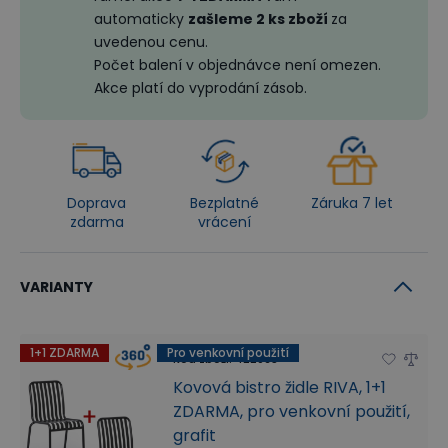
automaticky
zašleme 2 ks zboží
za
uvedenou cenu.
Počet balení v objednávce není omezen.
Akce platí do vyprodání zásob.
Doprava
Bezplatné
Záruka 7 let
zdarma
vrácení
VARIANTY
1+1 ZDARMA
Pro venkovní použití
Kód zboží
:
422065
Kovová bistro židle RIVA, 1+1
ZDARMA, pro venkovní použití,
grafit