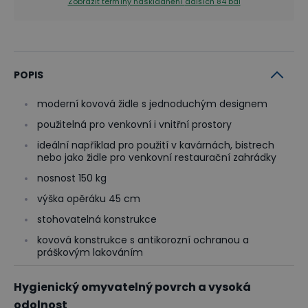
Zobrazit termíny naskladnění
dalších 84 bal
POPIS
moderní kovová židle s jednoduchým designem
použitelná pro venkovní i vnitřní prostory
ideální například pro použití v kavárnách, bistrech
nebo jako židle pro venkovní restaurační zahrádky
nosnost 150 kg
výška opěráku 45 cm
stohovatelná konstrukce
kovová konstrukce s antikorozní ochranou a
práškovým lakováním
Hygienický omyvatelný povrch a vysoká
odolnost