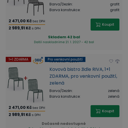
Barva/Dezén
:
grafit
Barva konstrukce
:
grafit
2 471,00 Kč
bez DPH
Koupit
2 989,91 Kč
s DPH
Skladem
42 bal
Další naskladníme 21. 1. 2027 - 42 bal
1+1 ZDARMA
Pro venkovní použití
Kód zboží
:
422067
Kovová bistro židle RIVA, 1+1
ZDARMA, pro venkovní použití,
zelená
Barva/Dezén
:
zelená
Barva konstrukce
:
zelená
2 471,00 Kč
bez DPH
Koupit
2 989,91 Kč
s DPH
Dočasně nedostupné