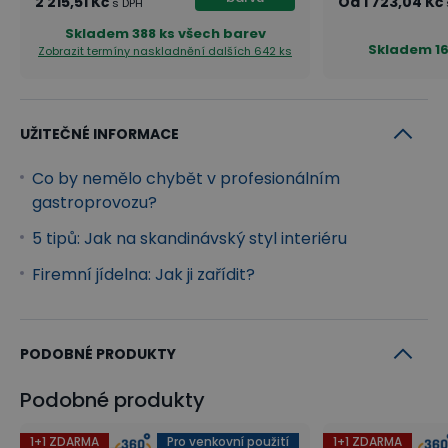
2 215,51 Kč
Od
1 723,04 Kč
s DPH
Skladem
388 ks všech barev
Skladem
1
Zobrazit termíny naskladnění
dalších 642 ks
UŽITEČNÉ INFORMACE
Co by nemělo chybět v profesionálním
gastroprovozu?
5 tipů: Jak na skandinávský styl interiéru
Firemní jídelna: Jak ji zařídit?
PODOBNÉ PRODUKTY
Podobné produkty
1+1 ZDARMA
Pro venkovní použití
1+1 ZDARMA