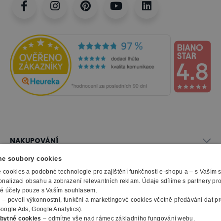
NAKUPOVÁNÍ
Vše o nákupu
e soubory cookies
SLUŽBY
Obchodní podmínky
cookies a podobné technologie pro zajištění funkčnosti e-shopu a – s Vaším
Doprava a montáž
onalizaci obsahu a zobrazení relevantních reklam. Údaje sdílíme s partnery pr
Naše katalogy
ké účely pouze s Vaším souhlasem.
Možnosti platby
O FIRMĚ
Reklamační formulář
m
– povolí výkonnostní, funkční a marketingové cookies včetně předávání dat pro
Záruka, servis, reklamace
Výroba kancelářského nábytku
oogle Ads, Google Analytics).
O nás
Ochrana osobních údajů
bytné cookies
– odmítne vše nad rámec základního fungování webu.