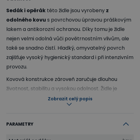
Sedák i opěrák
této židle jsou vyrobeny
z
odolného kovu
s povrchovou úpravou práškovým
lakem a antikorozní ochranou. Díky tomu je židle
nejen velmi odolná vůči povětrnostním vlivům, ale
také se snadno čistí. Hladký, omyvatelný povrch
zajišťuje vysoký hygienický standard i při intenzivním
provozu.
Kovová konstrukce zároveň zaručuje dlouhou
životnost, stabilitu a vysokou odolnost. Židle je
snadno přenositelná a praktická i při častém
Zobrazit celý popis
přesouvání. Hodí se nejen do interiérových prostor
jako jsou jídelny, bistra nebo provozní zázemí, ale
PARAMETRY
výborně obstojí také ve venkovních prostředích –
například na zahrádkách restaurací, terasách či