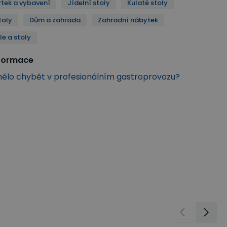
tek a vybavení
Jídelní stoly
Kulaté stoly
toly
Dům a zahrada
Zahradní nábytek
le a stoly
nformace
ělo chybět v profesionálním gastroprovozu?
Venkovní židle a stoly