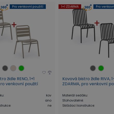
Pro venkovní použití
1+1 ZDARMA
Pro venkovn
ro židle RENO, 1+1
Kovová bistro židle RIVA, 1
o venkovní použití
ZDARMA, pro venkovní pou
áku
:
kov
Materiál sedáku
:
:
ano
Stohovatelné
:
strukce
:
ne
Skládací konstrukce
: