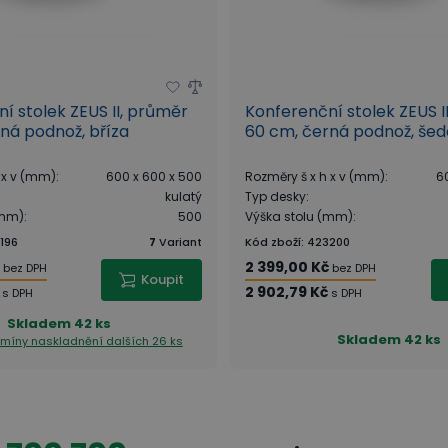
í stolek ZEUS II, průměr
Konferenční stolek ZEUS I
ná podnož, bříza
60 cm, černá podnož, šed
 x v (mm)
:
600 x 600 x 500
Rozměry š x h x v (mm)
:
6
kulatý
Typ desky
:
(mm)
:
500
Výška stolu (mm)
:
196
7
Variant
Kód zboží
:
423200
č
2 399,00 Kč
bez DPH
bez DPH
Koupit
2 902,79 Kč
s DPH
s DPH
Skladem
42 ks
Skladem
42 ks
ermíny naskladnění
dalších 26 ks