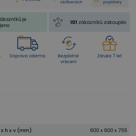
oblíbených
poptávky
ákazníků je
101
zákazníků zakoupilo
jeno
4
Doprava zdarma
Bezplatné
Záruka 7 let
vrácení
 x h x v (mm)
600 x 600 x 755