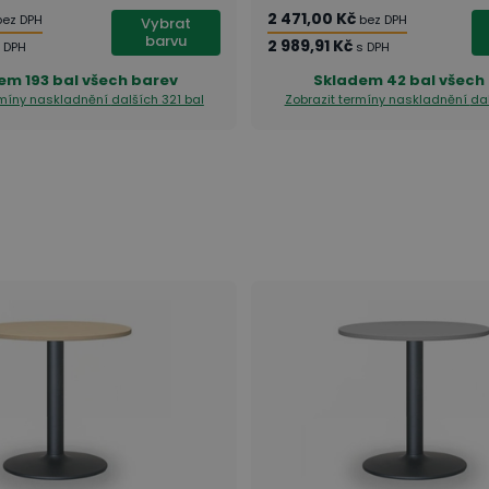
2 471,00 Kč
bez DPH
bez DPH
Vybrat
barvu
2 989,91 Kč
 DPH
s DPH
dem
193 bal všech barev
Skladem
42 bal všech
rmíny naskladnění
dalších 321 bal
Zobrazit termíny naskladnění
dal
zu?