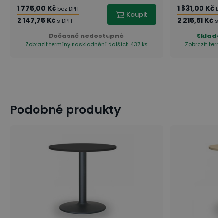
1 775,00 Kč
1 831,00 Kč
bez DPH
Koupit
2 147,75 Kč
2 215,51 Kč
s DPH
s
Dočasně nedostupné
Skla
Zobrazit termíny naskladnění
dalších 437 ks
Zobrazit te
Podobné produkty
Co by nemělo chybět v profesionálním gastroprovo