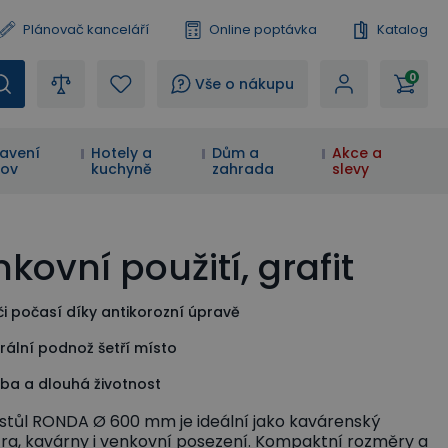
Plánovač kanceláří
Online poptávka
Katalog
0
?
Vše o nákupu
avení
Hotely a
Dům a
Akce a
ov
kuchyně
zahrada
slevy
ovní použití, grafit
i počasí díky antikorozní úpravě
trální podnož šetří místo
ba a dlouhá životnost
 stůl RONDA Ø 600 mm je ideální jako kavárenský
stra, kavárny i venkovní posezení. Kompaktní rozměry a