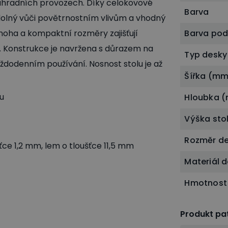
zahradních provozech. Díky celokovové
Barva
odolný vůči povětrnostním vlivům a vhodný
 noha a kompaktní rozměry zajišťují
Barva po
í. Konstrukce je navržena s důrazem na
Typ desky
aždodenním používání. Nosnost stolu je až
Šířka (mm
u
Hloubka 
Výška sto
Rozměr d
ce 1,2 mm, lem o tloušťce 11,5 mm
Materiál 
Hmotnost
Produkt pat