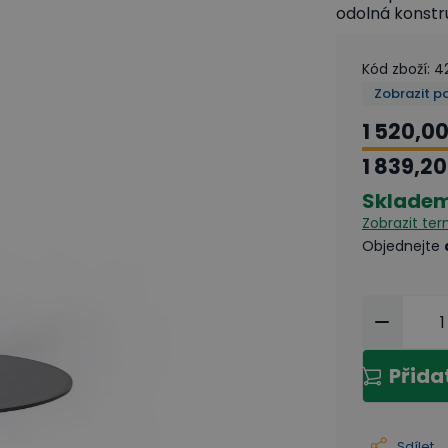
odolná konstr
Kód zboží
:
4
Zobrazit p
1 520,00
1 839,20
Sklade
Zobrazit te
Objednejte
Přida
Sdílet