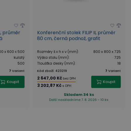
I, průměr
Konferenční stolek FILIP II, průměr
á
80 cm, černá podnož, grafit
00 x 600 x 500
Rozměry š x h x v (mm)
:
800 x 800 x 725
kulatý
Výška stolu (mm)
:
725
500
Tloušťka desky (mm)
:
18
7
Variant
Kód zboží
:
423219
7
Variant
2 647,00 Kč
bez DPH
Koupit
Koupit
3 202,87 Kč
s DPH
Skladem
34 ks
Další naskladníme 7. 8. 2026 - 10 ks