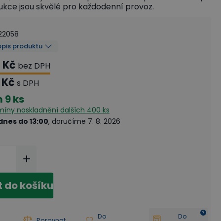
ukce jsou skvělé pro každodenní provoz.
22058
opis produktu
 Kč
bez DPH
 Kč
s DPH
m
9 ks
rmíny naskladnění
dalších 400 ks
dnes do 13:00
, doručíme 7. 8. 2026
t do košíku
Do
Do
Porovnat