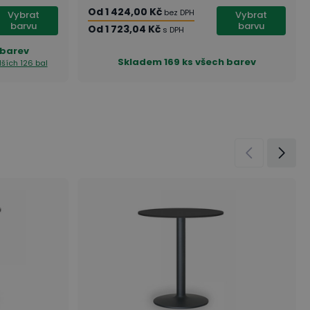
Od
1 424,00 Kč
bez DPH
Vybrat
Vybrat
barvu
barvu
Od
1 723,04 Kč
s DPH
 barev
Skladem
169 ks všech barev
ších 126 bal