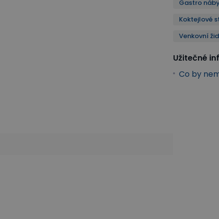
Gastro náby
Koktejlové s
Venkovní žid
Užitečné i
Co by nem
Koktejlové stoly
Dům a zahrada
Zahradní nábytek