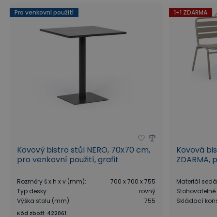
Pro venkovní použití
1+1 ZDARMA
Kovový bistro stůl NERO, 70x70 cm,
Kovová bist
pro venkovní použití, grafit
ZDARMA, pr
Rozměry š x h x v (mm)
:
700 x 700 x 755
Materiál sed
Typ desky
:
rovný
Stohovatelné
Výška stolu (mm)
:
755
Skládací kon
Kód zboží
:
422061