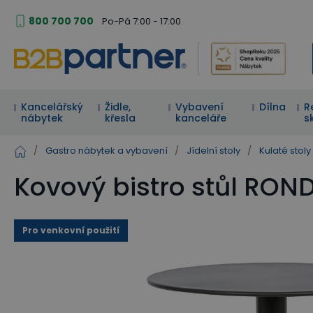
800 700 700
Po-Pá 7:00 - 17:00
Kancelářský
Židle,
Vybavení
Dílna
R
nábytek
křesla
kanceláře
s
/
Gastro nábytek a vybavení
/
Jídelní stoly
/
Kulaté stoly
Kovový bistro stůl ROND
Pro venkovní použití