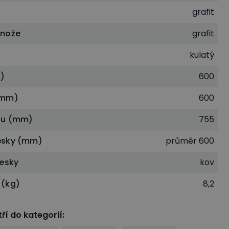
grafit
dnože
grafit
kulatý
)
600
(mm)
600
lu (mm)
755
esky (mm)
průměr 600
desky
kov
 (kg)
8,2
ří do kategorií
: