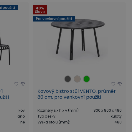
í použití
40%
Sleva
Pro venkovní použití
+1
Kovový bistro stůl VENTO, průměr
žití
80 cm, pro venkovní použití
kov
Rozměry š x h x v (mm)
:
800 x 800 x 480
ano
Typ desky
:
kulatý
ne
Výška stolu (mm)
:
480