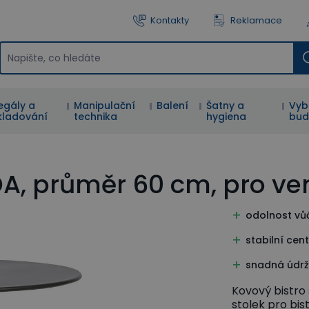
Kontakty
Reklamace
egály a
Manipulační
Balení
Šatny a
Vyb
kladování
technika
hygiena
bud
A, průměr 60 cm, pro venk
odolnost vůč
stabilní cen
snadná údrž
Kovový bistro
stolek pro bi