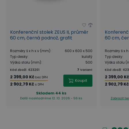
Konferenční stolek ZEUS II, průměr
Konferenčn
60 cm, černá podnož, grafit
60 cm, čer
Rozměry š x h x v (mm)
:
600 x 600 x 500
Rozměry š x h
Typ desky
:
kulatý
Typ desky
:
Výška stolu (mm)
:
500
Výška stolu 
Kód zboží
:
423201
7
Variant
Kód zboží
:
423
2 399,00 Kč
2 399,00 K
bez DPH
Koupit
2 902,79 Kč
2 902,79 Kč
s DPH
Skladem
44 ks
Další naskladníme 12. 10. 2026 - 56 ks
Zobrazit t