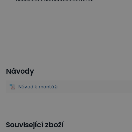
Návody
Gastro nábytek a vybavení
Jídelní stoly
Kulaté stoly
Návod k montáži
Související zboží