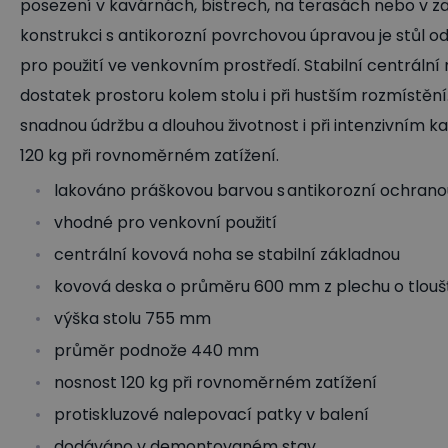
posezení v kavárnách, bistrech, na terasách nebo v 
konstrukci s antikorozní povrchovou úpravou je stůl 
pro použití ve venkovním prostředí. Stabilní centrální
dostatek prostoru kolem stolu i při hustším rozmístěn
snadnou údržbu a dlouhou životnost i při intenzivním k
120 kg při rovnoměrném zatížení.
lakováno práškovou barvou s antikorozní ochrano
vhodné pro venkovní použití
centrální kovová noha se stabilní základnou
kovová deska o průměru 600 mm z plechu o tloušť
výška stolu 755 mm
průměr podnože 440 mm
nosnost 120 kg při rovnoměrném zatížení
protiskluzové nalepovací patky v balení
dodáváno v demontovaném stav