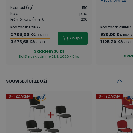
VIVA, SMILE
Nosnost (kg)
:
150
Kola
:
plná
Průměr kola (mm)
:
200
Kód zboží
:
179647
Kód zboží
:
280607
2 708,00 Kč
930,00 Kč
bez DPH
bez D
Koupit
3 276,68 Kč
1 125,30 Kč
s DPH
s DPH
Skladem
30 ks
Skl
Další naskladníme 21. 9. 2026 - 5 ks
SOUVISEJÍCÍ ZBOŽÍ
3+1 ZDARMA
3+1 ZDARMA