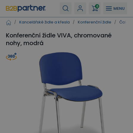
0
MENU
/
Kancelářské židle a křesla
/
Konferenční židle
/
Čaloun
Konferenční židle VIVA, chromované
nohy, modrá