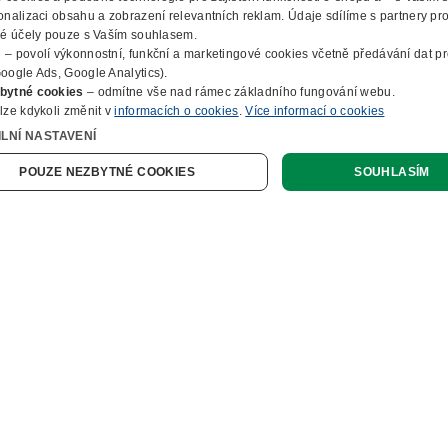
onalizaci obsahu a zobrazení relevantních reklam. Údaje sdílíme s partnery pr
ké účely pouze s Vaším souhlasem.
m
– povolí výkonnostní, funkční a marketingové cookies včetně předávání dat pro
oogle Ads, Google Analytics).
bytné cookies
– odmítne vše nad rámec základního fungování webu.
lze kdykoli změnit v
informacích o cookies
.
Více informací o cookies
ILNÍ NASTAVENÍ
NAKUPOVÁNÍ
POUZE NEZBYTNÉ COOKIES
SOUHLASÍM
Vše o nákupu
BYTNĚ NUTNÉ COOKIES
VÝKONOVÉ COOKIES
SLUŽBY
Obchodní podmínky
Doprava a montáž
Naše katalogy
KETINGOVÉ COOKIES
FUNKČNÍ COOKIES
Možnosti platby
O FIRMĚ
Reklamační formulář
Záruka, servis, reklamace
Výroba kancelářského nábytku
O nás
Ochrana osobních údajů
Zpracování elektroodpadu
Kontakty
tně nutné cookies
Výkonové cookies
Marketingové cookies
Funkční c
© 2010 - 2026 B2B Partner s.r.o. - Všechna práva vyhrazena.
Informace o cookies
E-Procurement
Členství v organizacích
Profesionální e-shop na míru
Jak nakupovat
Prohlášení o přístupnosti
nutné soubory cookie umožňují základní funkce webových stránek, jako je přihlášení uživate
Ocenění a certifikáty
tu. Webové stránky nelze bez nezbytně nutných souborů cookie správně používat.
Online poptávka
Naše eshopy
Provider /
Vyprší
Popis
Kariéra
Doména