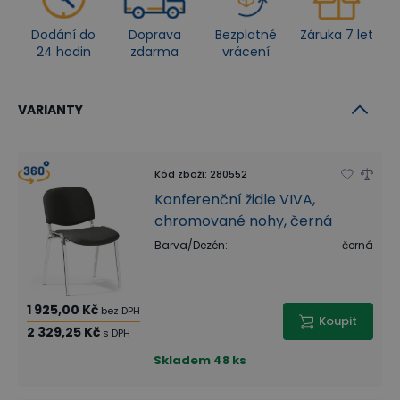
Dodání do
Doprava
Bezplatné
Záruka 7 let
24 hodin
zdarma
vrácení
VARIANTY
Kód zboží
:
280552
Konferenční židle VIVA,
chromované nohy, černá
Barva/Dezén
:
černá
1 925,00 Kč
bez DPH
Koupit
2 329,25 Kč
s DPH
Skladem
48 ks