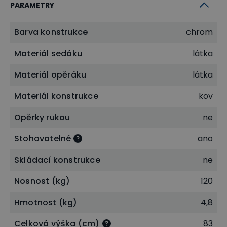
PARAMETRY
Barva konstrukce
chrom
Materiál sedáku
látka
Materiál opěráku
látka
Materiál konstrukce
kov
Opěrky rukou
ne
Stohovatelné
ano
Odolná kovová konstrukce
Skládací konstrukce
ne
Jednou z základních součástí židle je
pevná
Nosnost (kg)
120
kovová konstrukce
, která dodává židli vysokou
Hmotnost (kg)
4,8
stabilitu, odolnost vůči opotřebení a dlouhou
životnost. Kovová konstrukce je nenáročná na
Celková výška (cm)
83