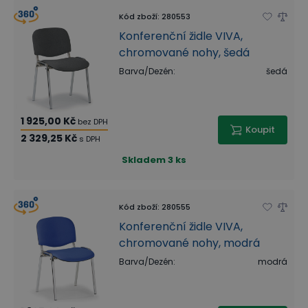
Kód zboží
:
280553
Konferenční židle VIVA,
chromované nohy, šedá
Barva/Dezén
:
šedá
1 925,00 Kč
bez DPH
Koupit
2 329,25 Kč
s DPH
Skladem
3 ks
Kód zboží
:
280555
Konferenční židle VIVA,
chromované nohy, modrá
Barva/Dezén
:
modrá