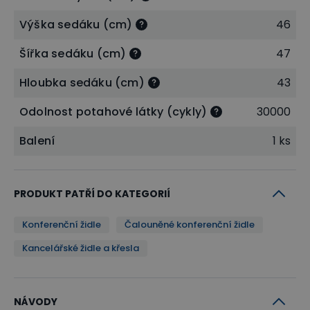
údržbu. Díky svému modernímu designu skvěle
Výška sedáku (cm)
46
zapadne do jakéhokoliv interiéru. Nosnost židle je 120
Šířka sedáku (cm)
47
kg.
Hloubka sedáku (cm)
43
Stohovatelná - šetří prostor při skladování
Odolnost potahové látky (cykly)
30000
Využíváte židle pro různé události či sezónní akce a
Balení
1 ks
je pro vás důležitá jejich skladnost? Židle můžete
jednoduše stohovat (skládat) na sebe
.
Stohovatelnost židlí vám usnadní skladování i úklid.
PRODUKT PATŘÍ DO KATEGORIÍ
Konferenční židle
Čalouněné konferenční židle
Kancelářské židle a křesla
NÁVODY