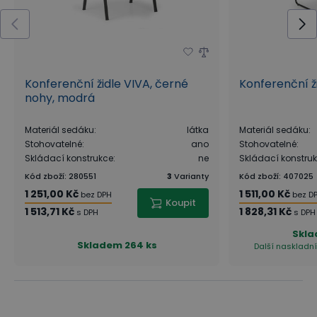
Konferenční židle VIVA, černé
Konferenční ž
nohy, modrá
Materiál sedáku
:
látka
Materiál sedáku
:
Stohovatelné
:
ano
Stohovatelné
:
Skládací konstrukce
:
ne
Skládací konstru
Kód zboží
:
280551
3
Varianty
Kód zboží
:
407025
1 251,00 Kč
1 511,00 Kč
bez DPH
bez D
Koupit
1 513,71 Kč
1 828,31 Kč
s DPH
s DPH
Skl
Skladem
264 ks
Další naskladní