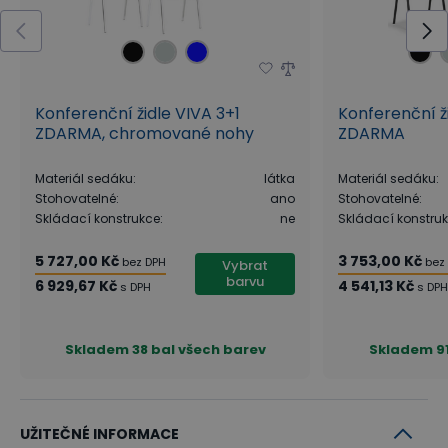
Konferenční židle VIVA 3+1
Konferenční ž
ZDARMA, chromované nohy
ZDARMA
Materiál sedáku
:
látka
Materiál sedáku
:
Stohovatelné
:
ano
Stohovatelné
:
Skládací konstrukce
:
ne
Skládací konstru
5 727,00 Kč
3 753,00 Kč
bez DPH
bez
Vybrat
barvu
6 929,67 Kč
4 541,13 Kč
s DPH
s DPH
Skladem
38 bal všech barev
Skladem
9
UŽITEČNÉ INFORMACE