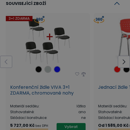
SOUVISEJÍCÍ ZBOŽÍ
3+1 ZDARMA
Konferenční židle VIVA 3+1
Jednací židle
ZDARMA, chromované nohy
Materiál sedáku
:
látka
Materiál sedáku
:
Stohovatelné
:
ano
Stohovatelné
:
Skládací konstrukce
:
ne
Skládací konstru
5 727,00 Kč
Od
1 585,00 Kč
bez DPH
Vybrat