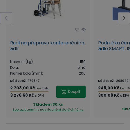
Rudl na přepravu konferenčních
Područka čer
židlí
židle SMART, I
Nosnost (kg)
:
150
Kola
:
plná
Průměr kola (mm)
:
200
Kód zboží
:
179647
Kód zboží
:
208049
2 708,00 Kč
248,00 Kč
bez DPH
bez D
Koupit
3 276,68 Kč
300,08 Kč
s DPH
s DPH
Skladem
30 ks
Sk
Zobrazit termíny naskladnění
dalších 10 ks