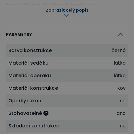
je pro Vás ideální volbou
látkový potah
.
Zobrazit celý popis
PARAMETRY
Barva konstrukce
černá
Materiál sedáku
látka
Materiál opěráku
látka
Materiál konstrukce
kov
Opěrky rukou
ne
Stohovatelné
ano
Odolná kovová konstrukce
Skládací konstrukce
ne
Jednou z základních součástí židle je
pevná