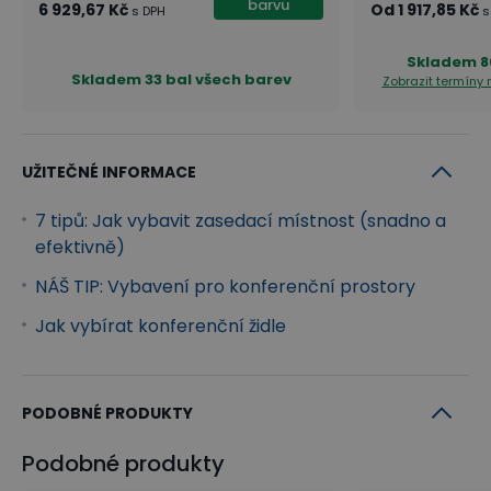
barvu
6 929,67 Kč
Od
1 917,85 Kč
s DPH
s
Skladem
8
Skladem
33 bal všech barev
Zobrazit termíny
UŽITEČNÉ INFORMACE
7 tipů: Jak vybavit zasedací místnost (snadno a
efektivně)
NÁŠ TIP: Vybavení pro konferenční prostory
Jak vybírat konferenční židle
PODOBNÉ PRODUKTY
Podobné produkty