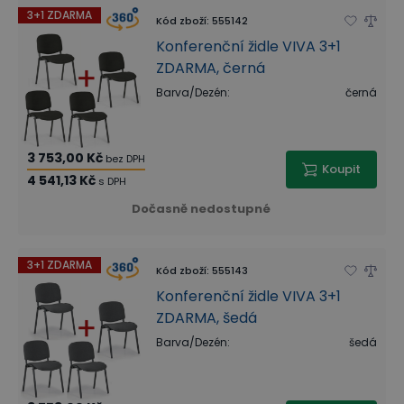
3+1 ZDARMA
Kód zboží
:
555142
Konferenční židle VIVA 3+1
ZDARMA, černá
Barva/Dezén
:
černá
3 753,00 Kč
bez DPH
Koupit
4 541,13 Kč
s DPH
Dočasně nedostupné
3+1 ZDARMA
Kód zboží
:
555143
Konferenční židle VIVA 3+1
ZDARMA, šedá
Barva/Dezén
:
šedá