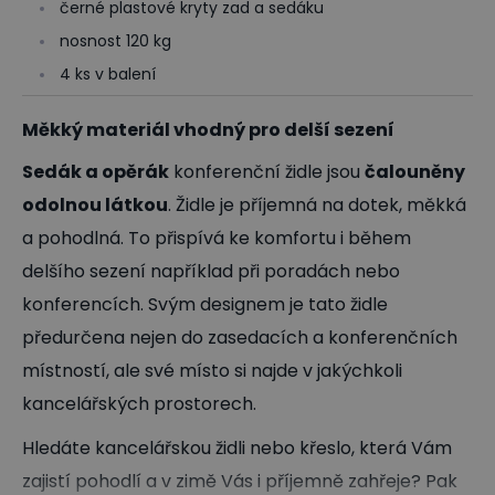
černé plastové kryty zad a sedáku
nosnost 120 kg
4 ks v balení
Měkký materiál vhodný pro delší sezení
Sedák a opěrák
konferenční židle jsou
čalouněny
odolnou látkou
. Židle je příjemná na dotek, měkká
a pohodlná. To přispívá ke komfortu i během
delšího sezení například při poradách nebo
konferencích. Svým designem je tato židle
předurčena nejen do zasedacích a konferenčních
místností, ale své místo si najde v jakýchkoli
kancelářských prostorech.
Hledáte kancelářskou židli nebo křeslo, která Vám
zajistí pohodlí a v zimě Vás i příjemně zahřeje? Pak