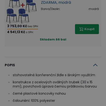
ZDARMA, modrá
Barva/Dezén
:
modrá
3 753,00 Kč
bez DPH
Koupit
4 541,13 Kč
s DPH
Skladem
66 bal
POPIS
stohovatelné konferenční židle s širokým využitím
konstrukce z ocelových oválných trubek (30 x 15
mm), povrchová úprava černou práškovou barvou
černé plastové koncovky nohou
čalounění: 100% polyester