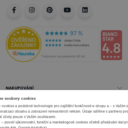
NAKUPOVÁNÍ
Vše o nákupu
e soubory cookies
SLUŽBY
Obchodní podmínky
cookies a podobné technologie pro zajištění funkčnosti e-shopu a – s Vaším
Doprava a montáž
onalizaci obsahu a zobrazení relevantních reklam. Údaje sdílíme s partnery pr
Naše katalogy
ké účely pouze s Vaším souhlasem.
Možnosti platby
O FIRMĚ
Reklamační formulář
m
– povolí výkonnostní, funkční a marketingové cookies včetně předávání dat pro
Záruka, servis, reklamace
Výroba kancelářského nábytku
oogle Ads, Google Analytics).