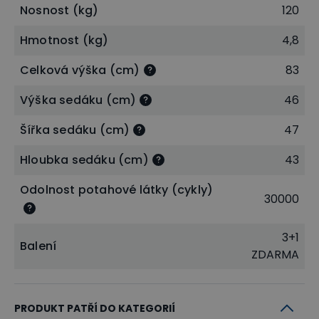
kovová konstrukce
, která dodává židli vysokou
Nosnost (kg)
120
stabilitu, odolnost vůči opotřebení a dlouhou
Hmotnost (kg)
4,8
životnost. Kovová konstrukce je nenáročná na
údržbu. Díky svému modernímu designu skvěle
Celková výška (cm)
83
zapadne do jakéhokoliv interiéru. Nosnost židle je 120
Výška sedáku (cm)
46
kg.
Šířka sedáku (cm)
47
Stohovatelná - šetří prostor při skladování
Hloubka sedáku (cm)
43
Využíváte židle pro různé události či sezónní akce a
Odolnost potahové látky (cykly)
30000
je pro vás důležitá jejich skladnost? Židle můžete
jednoduše stohovat (skládat) na sebe
.
3+1
Balení
Stohovatelnost židlí vám usnadní skladování i úklid.
ZDARMA
PRODUKT PATŘÍ DO KATEGORIÍ