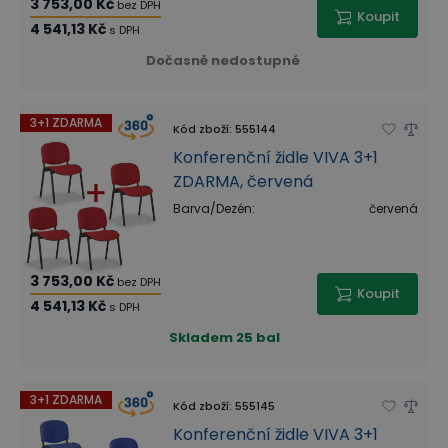
3 753,00 Kč
bez DPH
Koupit
4 541,13 Kč
s DPH
Dočasně nedostupné
3+1 ZDARMA
Kód zboží
:
555144
Konferenční židle VIVA 3+1
ZDARMA, červená
Barva/Dezén
:
červená
3 753,00 Kč
bez DPH
Koupit
4 541,13 Kč
s DPH
Skladem
25 bal
3+1 ZDARMA
Kód zboží
:
555145
Konferenční židle VIVA 3+1