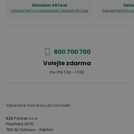
Skladem
451 bal
Skl
Zobrazit termíny naskladnění
dalších 800 bal
Zobrazit termíny 
800 700 700
Volejte zdarma
Po-Pá 7:00 - 17:00
Vybavíme Vaši firmu do 24 hodin
B2B Partner s.r.o.
Plzeňská 3070
700 30 Ostrava - Zábřeh