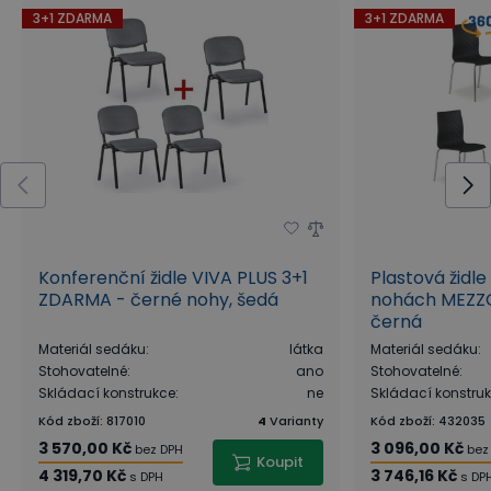
3+1 ZDARMA
3+1 ZDARMA
Konferenční židle VIVA PLUS 3+1
Plastová židl
ZDARMA - černé nohy, šedá
nohách MEZZO
černá
Materiál sedáku
:
látka
Materiál sedáku
:
Stohovatelné
:
ano
Stohovatelné
:
Skládací konstrukce
:
ne
Skládací konstru
Kód zboží
:
817010
4
Varianty
Kód zboží
:
432035
3 570,00 Kč
3 096,00 Kč
bez DPH
bez
Koupit
4 319,70 Kč
3 746,16 Kč
s DPH
s DP