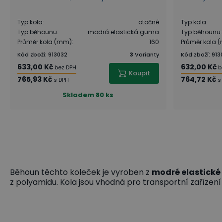
Typ kola
:
otočné
Typ kola
:
Typ běhounu
:
modrá elastická guma
Typ běhounu
:
Průměr kola (mm)
:
160
Průměr kola 
Kód zboží
:
913032
3
Varianty
Kód zboží
:
913
633,00 Kč
632,00 Kč
bez DPH
b
Koupit
765,93 Kč
764,72 Kč
s DPH
s
Skladem
80 ks
Běhoun těchto koleček je vyroben z
modré elastick
z polyamidu. Kola jsou vhodná pro transportní zařízení