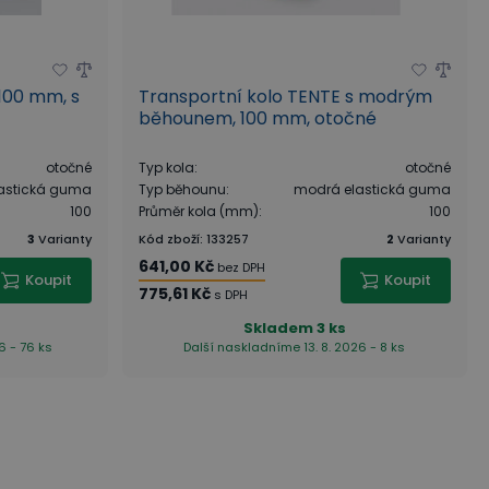
 100 mm, s
Transportní kolo TENTE s modrým
běhounem, 100 mm, otočné
otočné
Typ kola
:
otočné
astická guma
Typ běhounu
:
modrá elastická guma
100
Průměr kola (mm)
:
100
3
Varianty
Kód zboží
:
133257
2
Varianty
641,00 Kč
bez DPH
Koupit
Koupit
775,61 Kč
s DPH
Skladem
3 ks
6 - 76 ks
Další naskladníme 13. 8. 2026 - 8 ks