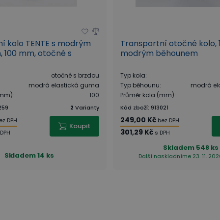
ní kolo TENTE s modrým
Transportní otočné kolo,
 100 mm, otočné s
modrým běhounem
otočné s brzdou
Typ kola
:
modrá elastická guma
Typ běhounu
:
modrá el
(mm)
:
100
Průměr kola (mm)
:
259
2
Varianty
Kód zboží
:
913021
249,00 Kč
ez DPH
bez DPH
Koupit
301,29 Kč
 DPH
s DPH
Skladem
548 ks
Skladem
14 ks
Další naskladníme 23. 11. 202