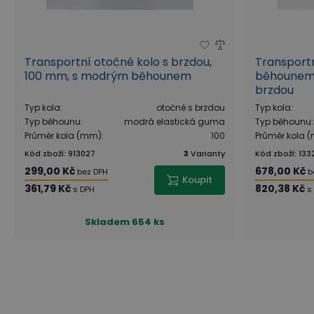
Transportní otočné kolo s brzdou,
Transport
100 mm, s modrým běhounem
běhounem,
brzdou
Typ kola
:
otočné s brzdou
Typ kola
:
Typ běhounu
:
modrá elastická guma
Typ běhounu
:
Průměr kola (mm)
:
100
Průměr kola 
Kód zboží
:
913027
3
Varianty
Kód zboží
:
133
299,00 Kč
678,00 Kč
bez DPH
b
Koupit
361,79 Kč
820,38 Kč
s DPH
s
Skladem
654 ks