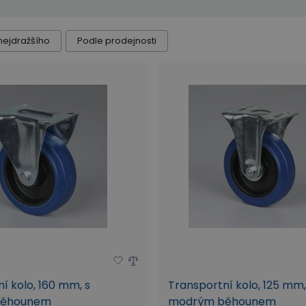
mm)
Rozteč otvorů A (mm)
Rozteč otvorů B (mm)
nejdražšího
Podle prodejnosti
í kolo, 160 mm, s
Transportní kolo, 125 mm,
běhounem
modrým běhounem