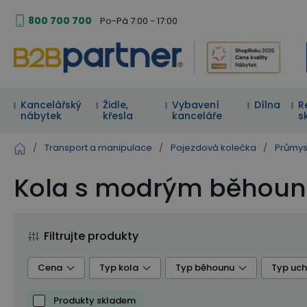
800 700 700
Po-Pá 7:00 - 17:00
Kancelářský
Židle,
Vybavení
Dílna
R
nábytek
křesla
kanceláře
s
/
Transport a manipulace
/
Pojezdová kolečka
/
Průmys
Kola s modrým běhou
Filtrujte produkty
Cena
Typ kola
Typ běhounu
Typ uch
Produkty skladem