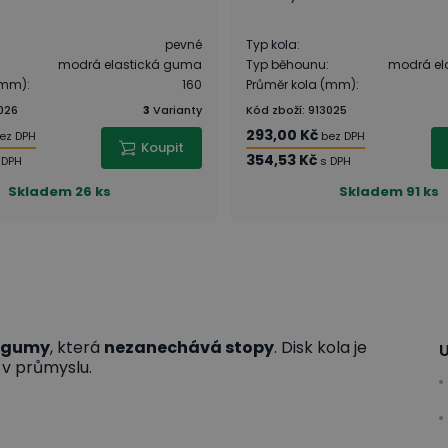
pevné
Typ kola
:
modrá elastická guma
Typ běhounu
:
modrá el
(mm)
:
160
Průměr kola (mm)
:
026
3
Varianty
Kód zboží
:
913025
293,00 Kč
ez DPH
bez DPH
Koupit
354,53 Kč
 DPH
s DPH
Skladem
26 ks
Skladem
91 ks
é gumy
, která
nezanechává stopy
. Disk kola je
U
 v průmyslu.