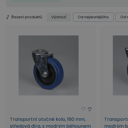
Nosnost (kg)
Typ ložiska
Rozměry desky (
Řazení produktů
Výchozí
Od nejlevnějšího
Od 
Průměr středové díry (mm)
Transportní otočné kolo, 160 mm,
Transportn
středová díra, s modrým běhounem
modrým 