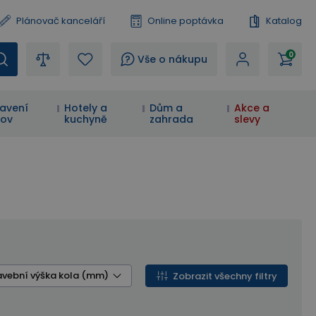
Plánovač kanceláří
Online poptávka
Katalog
0
?
Vše o nákupu
avení
Hotely a
Dům a
Akce a
ov
kuchyně
zahrada
slevy
avební výška kola (mm)
Zobrazit všechny filtry