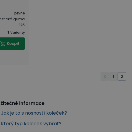
pevné
astická guma
125
3
Varianty
Koupit
1
2
žitečné informace
Jak je to s nosností koleček?
Který typ koleček vybrat?