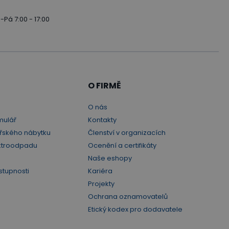
-Pá 7:00 - 17:00
O FIRMĚ
O nás
mulář
Kontakty
řského nábytku
Členství v organizacích
ktroodpadu
Ocenění a certifikáty
Naše eshopy
stupnosti
Kariéra
Projekty
Ochrana oznamovatelů
Etický kodex pro dodavatele