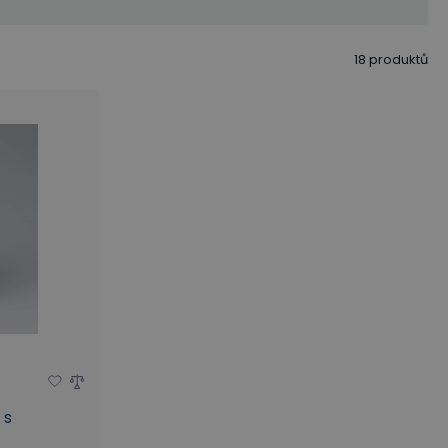
Průměr otvorů (mm)
18
produktů
 s