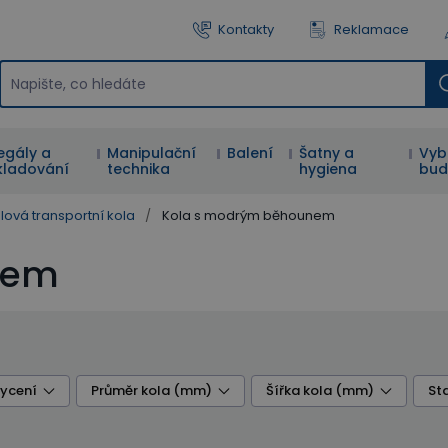
Kontakty
Reklamace
egály a
Manipulační
Balení
Šatny a
Vyb
kladování
technika
hygiena
bud
lová transportní kola
/
Kola s modrým běhounem
nem
ycení
Průměr kola (mm)
Šířka kola (mm)
St