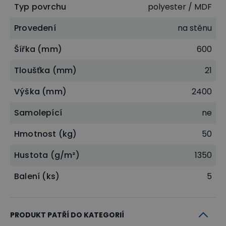
zvuků a ozvěn.
Typ povrchu
polyester / MDF
Dají se využít jako funkční prostředky lepením a
Provedení
na stěnu
zavěšováním na zeď, pod strop a podobně.
Šířka (mm)
600
Elegantní vzhled
Tloušťka (mm)
21
Aby akustické panely skvěle zapadly do moderních
Výška (mm)
2400
interiérů, ve kterých je kladen důraz na design a
estetiku, je 9 mm hrubý polyesterový panel obložen
Samolepící
ne
27 mm širokými a 12 mm hrubými MDF lamelami a
Hmotnost (kg)
50
rozestup mezi nimi činí 13 mm.
Hustota (g/m²)
1350
Balení (ks)
5
PRODUKT PATŘÍ DO KATEGORIÍ