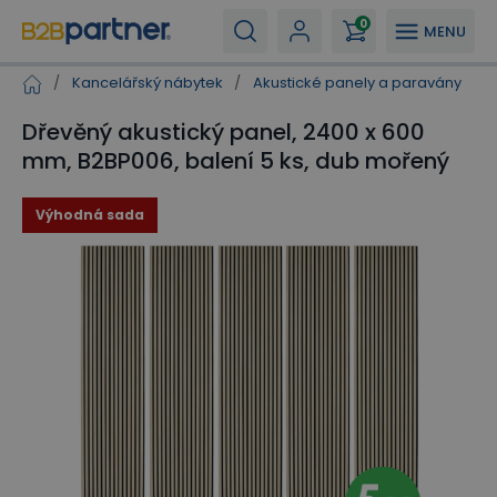
0
MENU
/
Kancelářský nábytek
/
Akustické panely a paravány
/
Dřevěný akustický panel, 2400 x 600
mm, B2BP006, balení 5 ks, dub mořený
Výhodná sada