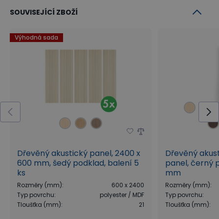
SOUVISEJÍCÍ ZBOŽÍ
Výhodná sada
Dřevěný akustický panel, 2400 x
Dřevěný akus
600 mm, šedý podklad, balení 5
panel, černý 
ks
mm
Rozměry (mm)
:
600 x 2400
Rozměry (mm)
:
Typ povrchu
:
polyester / MDF
Typ povrchu
:
Tloušťka (mm)
:
21
Tloušťka (mm)
: