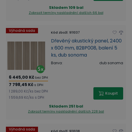
Skladem
109 bal
Zobrazit termíny naskladnění
dalších 66 bal
Výhodná sada
Kód zboží
:
911037
Dřevěný akustický panel, 2400
x 600 mm, B2BP008, balení 5
ks, dub sonoma
Barva
:
dub sonoma
6 445,00 Kč
bez DPH
7 798,45 Kč
s DPH
1 289,00 Kč
/
ks
bez DPH
Koupit
1 559,69 Kč
/
ks
s DPH
Skladem
251 bal
Zobrazit termíny naskladnění
dalších 228 bal
Výhodná sada
Kód zboží
:
911038