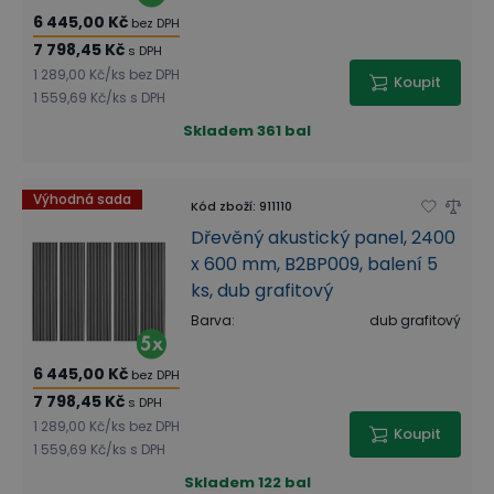
6 445,00 Kč
bez DPH
7 798,45 Kč
s DPH
1 289,00 Kč
/
ks
bez DPH
Koupit
1 559,69 Kč
/
ks
s DPH
Skladem
361 bal
Výhodná sada
Kód zboží
:
911110
Dřevěný akustický panel, 2400
x 600 mm, B2BP009, balení 5
ks, dub grafitový
Barva
:
dub grafitový
6 445,00 Kč
bez DPH
7 798,45 Kč
s DPH
1 289,00 Kč
/
ks
bez DPH
Koupit
1 559,69 Kč
/
ks
s DPH
Skladem
122 bal