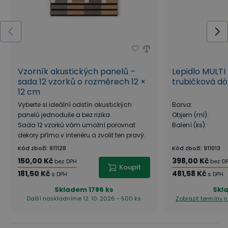
Vzorník akustických panelů –
Lepidlo MULTI 
sada 12 vzorků o rozměrech 12 ×
trubičková d
12 cm
Vyberte si ideální odstín akustických
Barva
:
panelů jednoduše a bez rizika.
Objem (ml)
:
Sada 12 vzorků vám umožní porovnat
Balení (ks)
:
dekory přímo v interiéru a zvolit ten pravý.
Kód zboží
:
911128
Kód zboží
:
911013
150,00 Kč
398,00 Kč
bez DPH
bez D
Koupit
181,50 Kč
481,58 Kč
s DPH
s DPH
Skladem
1786 ks
Skl
Další naskladníme 12. 10. 2026 - 500 ks
Zobrazit termíny