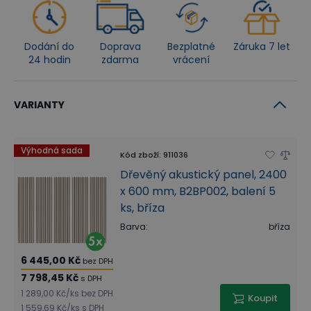
Dodání do
Doprava
Bezplatné
Záruka 7 let
24 hodin
zdarma
vrácení
VARIANTY
Výhodná sada
Kód zboží
:
911036
Dřevěný akustický panel, 2400
x 600 mm, B2BP002, balení 5
ks, bříza
Barva
:
bříza
6 445,00 Kč
bez DPH
7 798,45 Kč
s DPH
1 289,00 Kč
/
ks
bez DPH
Koupit
1 559,69 Kč
/
ks
s DPH