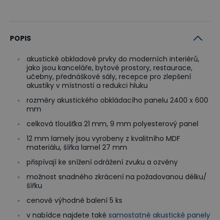
POPIS
akustické obkladové prvky do moderních interiérů,
jako jsou kanceláře, bytové prostory, restaurace,
učebny, přednáškové sály, recepce pro zlepšení
akustiky v místnosti a redukci hluku
rozměry akustického obkládacího panelu 2400 x 600
mm
celková tloušťka 21 mm, 9 mm polyesterový panel
12 mm lamely jsou vyrobeny z kvalitního MDF
materiálu, šířka lamel 27 mm
přispívají ke snížení odrážení zvuku a ozvěny
možnost snadného zkrácení na požadovanou délku/
šířku
cenově výhodné balení 5 ks
v nabídce najdete také
samostatné akustické panely