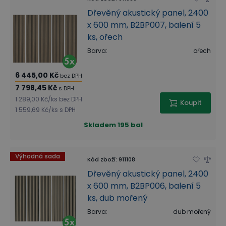
Dřevěný akustický panel, 2400
x 600 mm, B2BP007, balení 5
ks, ořech
Barva
:
ořech
6 445,00 Kč
bez DPH
7 798,45 Kč
s DPH
1 289,00 Kč
/
ks
bez DPH
Koupit
1 559,69 Kč
/
ks
s DPH
Skladem
195 bal
Výhodná sada
Kód zboží
:
911108
Dřevěný akustický panel, 2400
x 600 mm, B2BP006, balení 5
ks, dub mořený
Barva
:
dub mořený