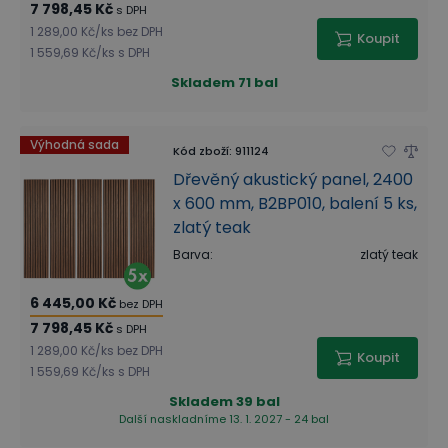
7 798,45 Kč
s DPH
1 289,00 Kč
/
ks
bez DPH
Koupit
1 559,69 Kč
/
ks
s DPH
Skladem
71 bal
Výhodná sada
Kód zboží
:
911124
Dřevěný akustický panel, 2400
x 600 mm, B2BP010, balení 5 ks,
zlatý teak
Barva
:
zlatý teak
6 445,00 Kč
bez DPH
7 798,45 Kč
s DPH
1 289,00 Kč
/
ks
bez DPH
Koupit
1 559,69 Kč
/
ks
s DPH
Skladem
39 bal
Další naskladníme 13. 1. 2027 - 24 bal