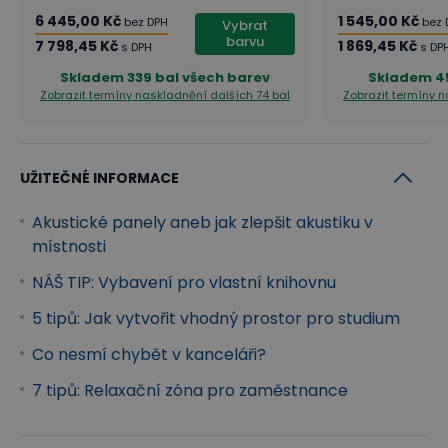
6 445,00 Kč
1 545,00 Kč
bez DPH
bez 
Vybrat
barvu
7 798,45 Kč
1 869,45 Kč
s DPH
s DP
Skladem
339 bal všech barev
Skladem
4
Zobrazit termíny naskladnění
dalších 74 bal
Zobrazit termíny 
UŽITEČNÉ INFORMACE
Akustické panely aneb jak zlepšit akustiku v
místnosti
NÁŠ TIP: Vybavení pro vlastní knihovnu
5 tipů: Jak vytvořit vhodný prostor pro studium
Co nesmí chybět v kanceláři?
7 tipů: Relaxační zóna pro zaměstnance