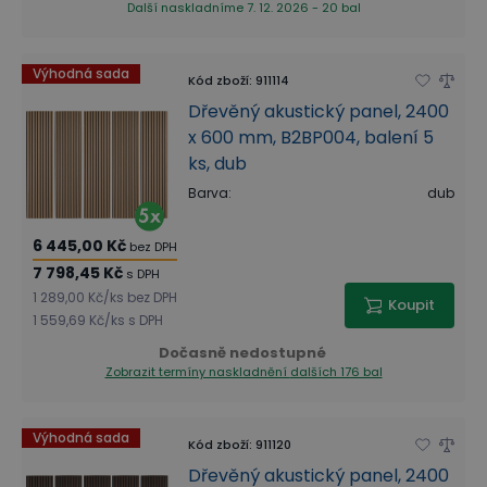
Další naskladníme 7. 12. 2026 - 20 bal
Výhodná sada
Kód zboží
:
911114
Dřevěný akustický panel, 2400
x 600 mm, B2BP004, balení 5
ks, dub
Barva
:
dub
6 445,00 Kč
bez DPH
7 798,45 Kč
s DPH
1 289,00 Kč
/
ks
bez DPH
Koupit
1 559,69 Kč
/
ks
s DPH
Dočasně nedostupné
Zobrazit termíny naskladnění
dalších 176 bal
Výhodná sada
Kód zboží
:
911120
Dřevěný akustický panel, 2400