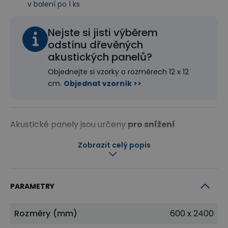
v balení po 1 ks
Nejste si jisti výběrem
odstínu dřevěných
akustických panelů?
Objednejte si vzorky o rozměrech 12 x 12
cm.
Objednat vzorník >>
Akustické panely jsou určeny
pro snížení
nadměrného hluku
v místnostech, jako jsou
Zobrazit celý popis
například kanceláře, bytové prostory, haly, učebny,
čekárny, přednáškové sály, restaurace, jídelny,
recepce, ale třeba i obývací pokoje. Panely pohlcují
PARAMETRY
zvuk, který se díky nim tolik neodráží od zdí. Vzniká
Rozměry (mm)
600 x 2400
tak klidné prostředí bez nepříjemných nežádoucích