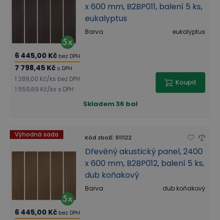
x 600 mm, B2BP011, balení 5 ks,
eukalyptus
Barva
:
eukalyptus
6 445,00 Kč
bez DPH
7 798,45 Kč
s DPH
1 289,00 Kč
/
ks
bez DPH
Koupit
1 559,69 Kč
/
ks
s DPH
Skladem
36 bal
Výhodná sada
Kód zboží
:
911122
Dřevěný akustický panel, 2400
x 600 mm, B2BP012, balení 5 ks,
dub koňakový
Barva
:
dub koňakový
6 445,00 Kč
bez DPH