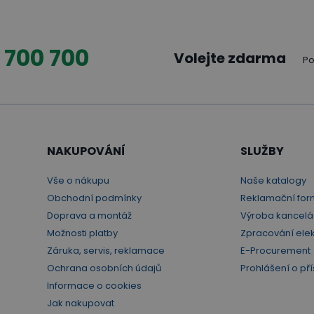
 700 700
Volejte zdarma
Po
NAKUPOVÁNÍ
SLUŽBY
Vše o nákupu
Naše katalogy
Obchodní podmínky
Reklamační for
Doprava a montáž
Výroba kancelá
Možnosti platby
Zpracování ele
Záruka, servis, reklamace
E-Procurement
Ochrana osobních údajů
Prohlášení o pří
Informace o cookies
Jak nakupovat