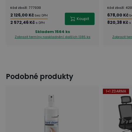
Kód zboží
:
777030
Kód zboží
:
420
2 126,00 Kč
678,00 Kč
bez DPH
b
Koupit
2 572,46 Kč
820,38 Kč
s DPH
s
Skladem
1564 ks
Zobrazit termíny naskladnění
dalších 1385 ks
Zobrazit te
Podobné produkty
NÁŠ TIP: Vybavení pro konferenční prostory
Jak správně pečovat o popisovací tabule?
1+1 ZDARMA
Typy povrchů popisovací tabule
Co nesmí chybět v kanceláři?
9 tipů: Jak zvládnout více projektů najednou
Tipy: Jak na efektivní plánování