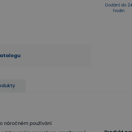
Dodání do 2
hodin
katalogu
odukty
po náročném používání