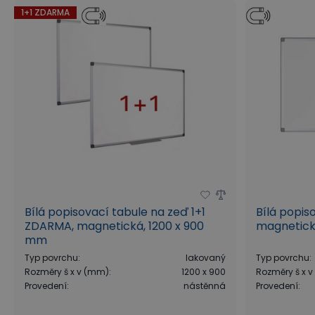
1+1 ZDARMA
Bílá popisovací tabule na zeď 1+1
Bílá popis
ZDARMA, magnetická, 1200 x 900
magnetick
mm
Typ povrchu
:
lakovaný
Typ povrchu
:
Rozměry š x v (mm)
:
1200 x 900
Rozměry š x 
Provedení
:
nástěnná
Provedení
: