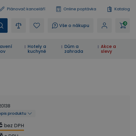
Plánovač kanceláří
Online poptávka
Katalog
0
?
Vše o nákupu
avení
Hotely a
Dům a
Akce a
ov
kuchyně
zahrada
slevy
20138
opis produktu
č
bez DPH
Kč