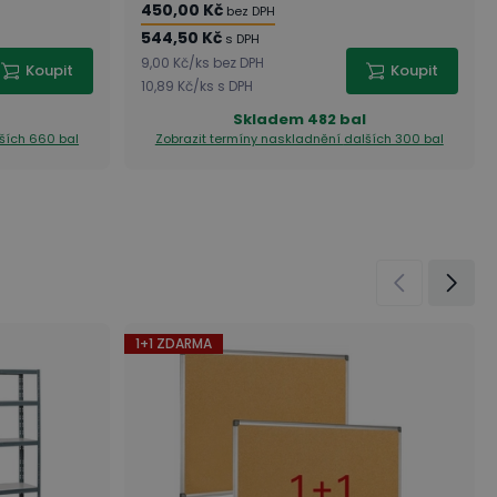
450,00 Kč
bez DPH
544,50 Kč
s DPH
9,00 Kč
/
ks
bez DPH
Koupit
Koupit
10,89 Kč
/
ks
s DPH
Skladem
482 bal
ších 660 bal
Zobrazit termíny naskladnění
dalších 300 bal
1+1 ZDARMA