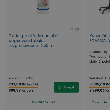
Čistící prostředek na bílé
Kancelářsk
popisovací tabule s
ZDARMA, č
rozprašovačem, 250 ml
Nosnost (kg)
:
Typ mechani
Materiál pot
Kód zboží
:
527011
Kód zboží
:
415
733,00 Kč
3 305,00 K
bez DPH
Koupit
886,93 Kč
3 999,05 Kč
s DPH
Skladem
3 ks
Zobrazit te