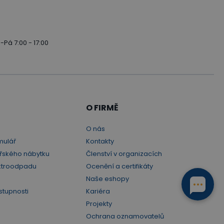
-Pá 7:00 - 17:00
O FIRMĚ
O nás
mulář
Kontakty
řského nábytku
Členství v organizacích
ktroodpadu
Ocenění a certifikáty
Naše eshopy
stupnosti
Kariéra
Projekty
Ochrana oznamovatelů