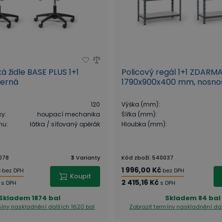
á židle BASE PLUS 1+1
Policový regál 1+1 ZDARMA
erná
1790x900x400 mm, nosnos
120
Výška (mm)
:
ky
:
houpací mechanika
Šířka (mm)
:
ahu
:
látka / síťovaný opěrák
Hloubka (mm)
:
078
3
Varianty
Kód zboží
:
540037
č
1 996,00 Kč
bez DPH
bez DPH
Koupit
2 415,16 Kč
s DPH
s DPH
Skladem
1874 bal
Skladem
84 bal
rmíny naskladnění
dalších 1620 bal
Zobrazit termíny naskladnění
da