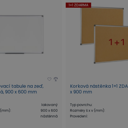
1+1 ZDARMA
ovací tabule na zeď,
Korková nástěnka 1+1 ZD
á, 900 x 600 mm
x 900 mm
lakovaný
Typ povrchu
:
v (mm)
:
900 x 600
Rozměry š x v (mm)
:
nástěnná
Provedení
: