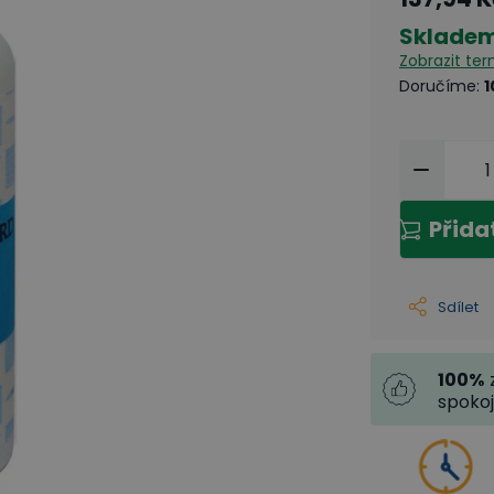
Sklade
Zobrazit te
Doručíme
:
1
Přida
Sdílet
100
%
spoko