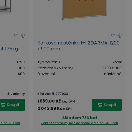
,
Korková nástěnka 1+1 ZDARMA, 1200
t 175kg
x 900 mm
1790
Typ povrchu
:
korek
900
Rozměry š x v (mm)
:
1200 x 900
400
Provedení
:
nástěnná
3
Varianty
Kód zboží
:
777033
1 689,00 Kč
bez DPH
Koupit
Koupit
2 043,69 Kč
s DPH
Skladem
733 bal
lších 170 bal
Zobrazit termíny naskladnění
dalších 660 bal