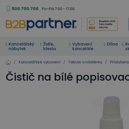
800 700 700
Po-Pá 7:00 - 17:00
Kancelářský
Židle,
Vybavení
Dílna
R
nábytek
křesla
kanceláře
s
/
Kancelářské vybavení
/
Tabule a nástěnky
/
Příslušen
Čistič na bílé popisovac