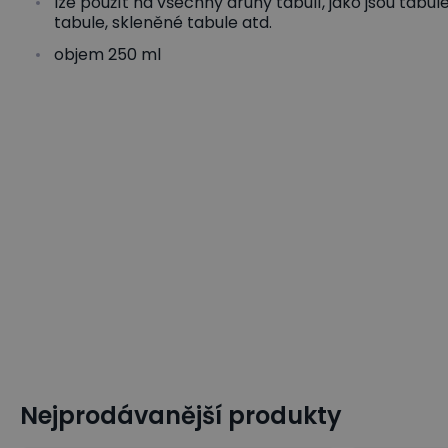
lze použít na všechny druhy tabulí, jako jsou ta
tabule, skleněné tabule atd.
objem 250 ml
Nejprodávanější produkty
Příslušenství k popisovacím tabulím
Příslušenství
Či