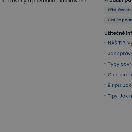
Produkt pat
bule s lakovaným povrchem, smaltované
Příslušenst
Čističe popi
Užitečné i
NÁŠ TIP: 
Jak správ
Typy povr
Co nesmí 
9 tipů: Ja
Tipy: Jak 
stiče popisovacích tabulí
Kancelářské vybavení