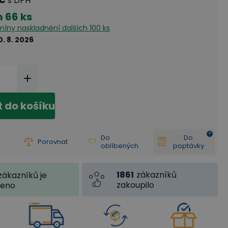
s DPH
m
66 ks
rmíny naskladnění
dalších 100 ks
0. 8. 2026
t do košíku
Do
Do
Porovnat
oblíbených
poptávky
1861
zákazníků
zákazníků je
zakoupilo
jeno