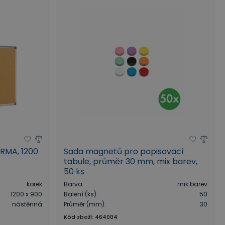
ARMA, 1200
Sada magnetů pro popisovací
tabule, průměr 30 mm, mix barev,
50 ks
korek
Barva
:
mix barev
1200 x 900
Balení (ks)
:
50
nástěnná
Průměr (mm)
:
30
Kód zboží
:
464004