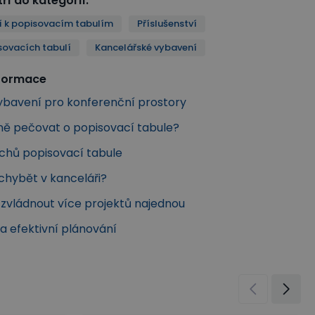
ří do kategorií
:
ví k popisovacím tabulím
Příslušenství
sovacích tabulí
Kancelářské vybavení
nformace
Vybavení pro konferenční prostory
ně pečovat o popisovací tabule?
chů popisovací tabule
chybět v kanceláři?
k zvládnout více projektů najednou
na efektivní plánování