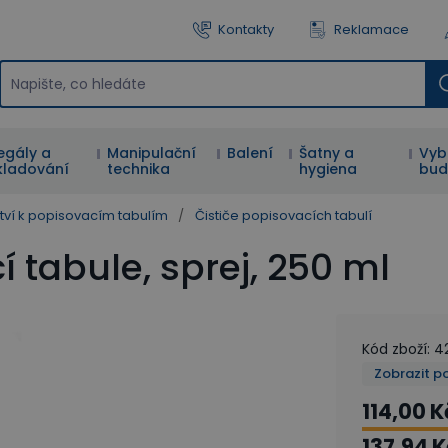
Kontakty
Reklamace
egály a
Manipulační
Balení
Šatny a
Vyb
kladování
technika
hygiena
bud
ství k popisovacím tabulím
/
Čističe popisovacích tabulí
í tabule, sprej, 250 ml
Kód zboží
:
4
Zobrazit p
114,00 K
137,94 