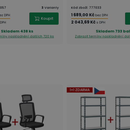
057
3
Varianty
Kód zboží
:
777033
1 689,00 Kč
ez DPH
bez DPH
Koupit
2 043,69 Kč
 DPH
s DPH
Skladem
438 ks
Skladem
733 bal
rmíny naskladnění
dalších 720 ks
Zobrazit termíny naskladnění
dal
1+1 ZDARMA