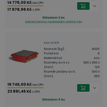
14 776,00 Kč
bez DPH
17 878,96 Kč
s DPH
Skladem
2
ks
Zobrazit termíny naskladnění
dalších 4 ks
Kód
:
101478
Nosnost (kg)
:
9000
Počet kol
:
9
Materiál kol
:
kov
Rozměry d x š x v
360 x 350 x
(mm)
:
120
Rozměr plošiny d x š
300 x
(mm)
:
350
19 745,00 Kč
bez DPH
23 891,45 Kč
s DPH
Skladem
4
ks