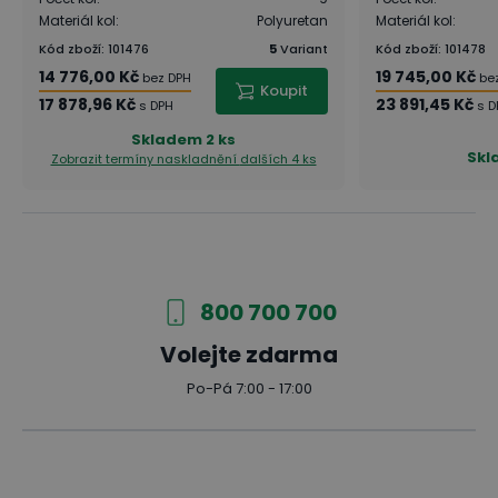
Materiál kol
:
Polyuretan
Materiál kol
:
Kód zboží
:
101476
5
Variant
Kód zboží
:
101478
14 776,00 Kč
19 745,00 Kč
bez DPH
be
Koupit
17 878,96 Kč
23 891,45 Kč
s DPH
s D
Skladem
2 ks
Skl
Zobrazit termíny naskladnění
dalších 4 ks
800 700 700
Volejte zdarma
Po-Pá 7:00 - 17:00