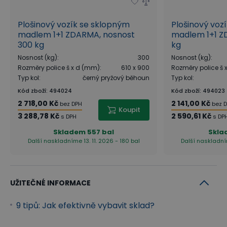
Plošinový vozík se sklopným
Plošinový voz
madlem 1+1 ZDARMA, nosnost
madlem 1+1 Z
300 kg
kg
Nosnost (kg)
:
300
Nosnost (kg)
:
Rozměry police š x d (mm)
:
610 x 900
Rozměry police š
Typ kol
:
černý pryžový běhoun
Typ kol
:
Kód zboží
:
494024
Kód zboží
:
494023
2 718,00 Kč
2 141,00 Kč
bez DPH
bez 
Koupit
3 288,78 Kč
2 590,61 Kč
s DPH
s DP
Skladem
557 bal
Skla
Další naskladníme 13. 11. 2026 - 180 bal
Další naskladním
UŽITEČNÉ INFORMACE
9 tipů: Jak efektivně vybavit sklad?