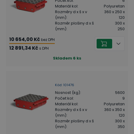
Počet kol
:
6
Materiál kol
:
Polyuretan
Rozměry d x š x v
360 x 250 x
(mm)
:
120
Rozměr plošiny d x š
300 x
(mm)
:
250
10 654,00 Kč
bez DPH
12 891,34 Kč
s DPH
Skladem
6
ks
Kód
:
101476
Nosnost (kg)
:
5600
Počet kol
:
9
Materiál kol
:
Polyuretan
Rozměry d x š x v
360 x 350 x
(mm)
:
120
Rozměr plošiny d x š
300 x
(mm)
:
350