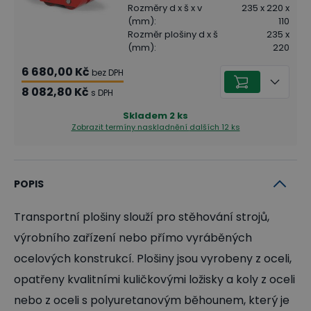
Rozměry d x š x v
235 x 220 x
(mm)
:
110
Rozměr plošiny d x š
235 x
(mm)
:
220
6 680,00 Kč
bez DPH
8 082,80 Kč
s DPH
Skladem
2
ks
Zobrazit termíny naskladnění
dalších 12 ks
POPIS
Transportní plošiny slouží pro stěhování strojů,
výrobního zařízení nebo přímo vyráběných
ocelových konstrukcí. Plošiny jsou vyrobeny z oceli,
opatřeny kvalitními kuličkovými ložisky a koly z oceli
nebo z oceli s polyuretanovým běhounem, který je