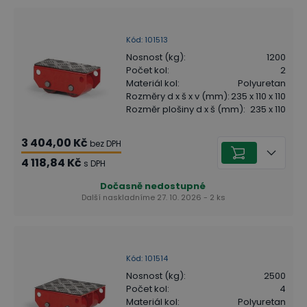
Kód
:
101513
Nosnost (kg)
:
1200
Počet kol
:
2
Materiál kol
:
Polyuretan
Rozměry d x š x v (mm)
:
235 x 110 x 110
Rozměr plošiny d x š (mm)
:
235 x 110
3 404,00 Kč
bez DPH
4 118,84 Kč
s DPH
Dočasně nedostupné
Další naskladníme 27. 10. 2026 - 2 ks
Kód
:
101514
Nosnost (kg)
:
2500
Počet kol
:
4
Materiál kol
:
Polyuretan