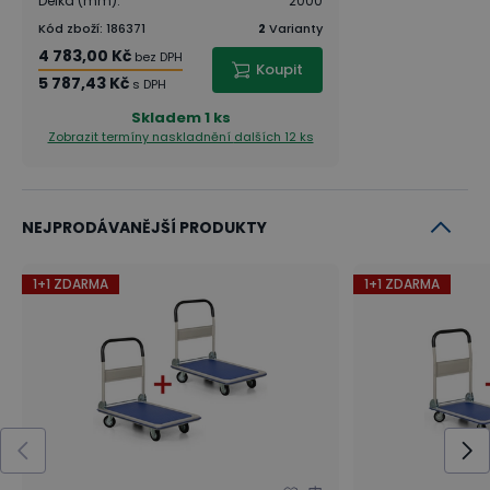
Délka (mm)
:
2000
Kód zboží
:
186371
2
Varianty
4 783,00 Kč
bez DPH
Koupit
5 787,43 Kč
s DPH
Skladem
1 ks
Zobrazit termíny naskladnění
dalších 12 ks
NEJPRODÁVANĚJŠÍ PRODUKTY
1+1 ZDARMA
1+1 ZDARMA