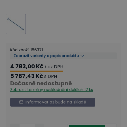
Kód zboží
:
186371
Zobrazit varianty a popis produktu
4 783,00 Kč
bez DPH
5 787,43 Kč
s DPH
Dočasně nedostupné
Zobrazit termíny naskladnění
dalších 12 ks
Informovat až bude na skladě