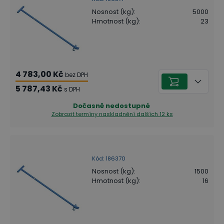
Nosnost (kg)
:
5000
Hmotnost (kg)
:
23
4 783,00 Kč
bez DPH
5 787,43 Kč
s DPH
Dočasně nedostupné
Zobrazit termíny naskladnění
dalších 12 ks
Kód
:
186370
Nosnost (kg)
:
1500
Hmotnost (kg)
:
16