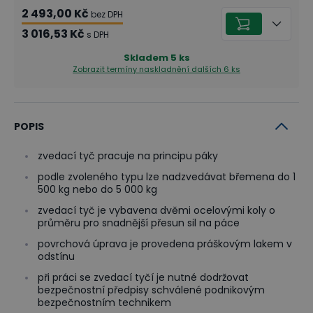
2 493,00 Kč
bez DPH
3 016,53 Kč
s DPH
Skladem
5
ks
Zobrazit termíny naskladnění
dalších 6 ks
POPIS
zvedací tyč pracuje na principu páky
podle zvoleného typu lze nadzvedávat břemena do 1
500 kg nebo do 5 000 kg
zvedací tyč je vybavena dvěmi ocelovými koly o
průměru pro snadnější přesun sil na páce
povrchová úprava je provedena práškovým lakem v
odstínu
při práci se zvedací tyčí je nutné dodržovat
bezpečnostní předpisy schválené podnikovým
bezpečnostním technikem