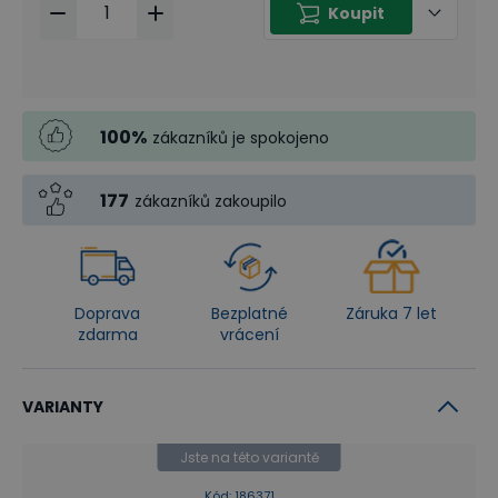
Koupit
100
%
zákazníků je spokojeno
177
zákazníků zakoupilo
Doprava
Bezplatné
Záruka 7 let
zdarma
vrácení
VARIANTY
Jste na této variantě
Kód
:
186371