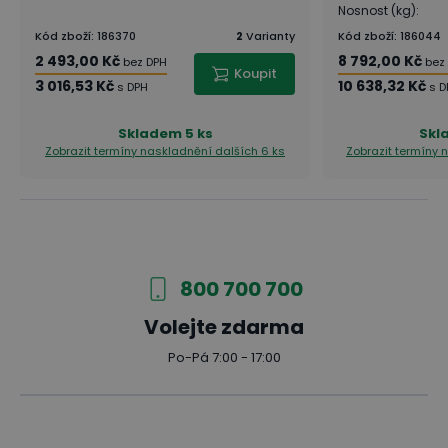
Nosnost (kg)
:
Kód zboží
:
186370
2
Varianty
Kód zboží
:
186044
2 493,00 Kč
8 792,00 Kč
bez DPH
bez
Koupit
3 016,53 Kč
10 638,32 Kč
s DPH
s D
Skladem
5 ks
Skl
Zobrazit termíny naskladnění
dalších 6 ks
Zobrazit termíny
800 700 700
Volejte zdarma
Po-Pá 7:00 - 17:00