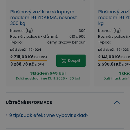
Plošinový vozík se sklopným
Plošinový voz
madlem 1+1 ZDARMA, nosnost
madlem 1+1 Z
300 kg
kg
Nosnost (kg)
:
300
Nosnost (kg)
:
Rozměry police š x d (mm)
:
610 x 900
Rozměry police š
Typ kol
:
černý pryžový běhoun
Typ kol
:
Kód zboží
:
494024
Kód zboží
:
494023
2 718,00 Kč
2 141,00 Kč
bez DPH
bez 
Koupit
3 288,78 Kč
2 590,61 Kč
s DPH
s DP
Skladem
545 bal
Skla
Další naskladníme 13. 11. 2026 - 180 bal
Další naskladním
UŽITEČNÉ INFORMACE
9 tipů: Jak efektivně vybavit sklad?