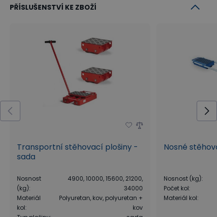
PŘÍSLUŠENSTVÍ KE ZBOŽÍ
Transportní stěhovací plošiny -
Nosné stěhova
sada
Nosnost
4900, 10000, 15600, 21200,
Nosnost (kg)
:
(kg)
:
34000
Počet kol
:
Materiál
Polyuretan, kov, polyuretan +
Materiál kol
:
kol
:
kov