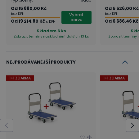
Typ plošiny
:
sada
Od
15 880,00 Kč
Od
5 526,00 Kč
bez DPH
bez DPH
Vybrat
barvu
Od
19 214,80 Kč
Od
6 686,46 Kč
s DPH
Skladem
6 ks
Sk
Zobrazit termíny naskladnění
dalších 13 ks
Zobrazit termíny
NEJPRODÁVANĚJŠÍ PRODUKTY
1+1 ZDARMA
1+1 ZDARMA