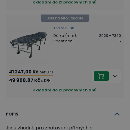
K dodání do 21 pracovních dnů
Jste na této variantě
Kód
:
258066
Délka (mm)
:
2920 - 7360
Počet noh
:
5
41 247,00 Kč
bez DPH
49 908,87 Kč
s DPH
K dodání do 21 pracovních dnů
POPIS
Jsou vhodné pro zhotovení přímých a