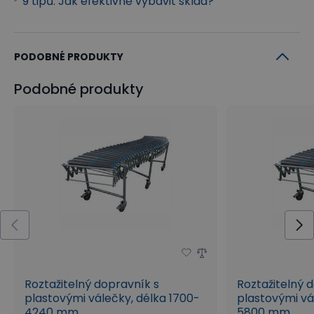
9 tipů: Jak efektivně vybavit sklad?
PODOBNÉ PRODUKTY
Podobné produkty
Roztažitelný dopravník s
Roztažitelný 
plastovými válečky, délka 1700-
plastovými vá
4240 mm
5800 mm