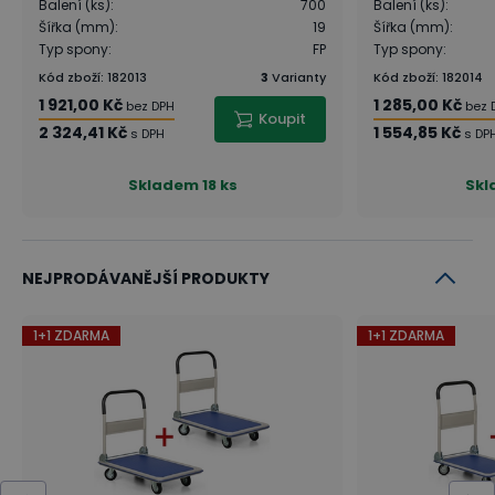
Balení (ks)
:
700
Balení (ks)
:
Šířka (mm)
:
19
Šířka (mm)
:
Typ spony
:
FP
Typ spony
:
Kód zboží
:
182013
3
Varianty
Kód zboží
:
182014
1 921,00 Kč
1 285,00 Kč
bez DPH
bez 
Koupit
2 324,41 Kč
1 554,85 Kč
s DPH
s DP
Skladem
18 ks
Sk
NEJPRODÁVANĚJŠÍ PRODUKTY
1+1 ZDARMA
1+1 ZDARMA