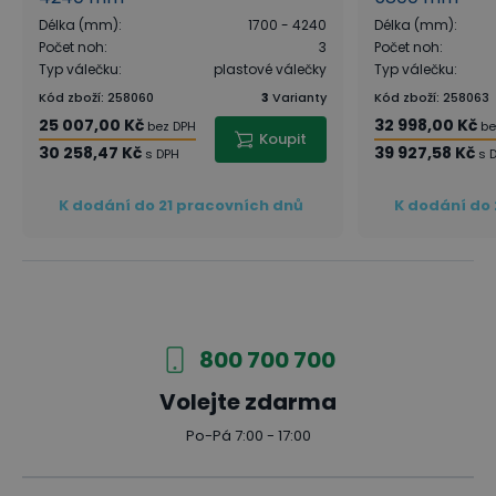
Délka (mm)
:
1700 - 4240
Délka (mm)
:
Počet noh
:
3
Počet noh
:
Typ válečku
:
plastové válečky
Typ válečku
:
Kód zboží
:
258060
3
Varianty
Kód zboží
:
258063
25 007,00 Kč
32 998,00 Kč
bez DPH
be
Koupit
30 258,47 Kč
39 927,58 Kč
s DPH
s 
K dodání do 21 pracovních dnů
K dodání do 
800 700 700
Volejte zdarma
Po-Pá 7:00 - 17:00