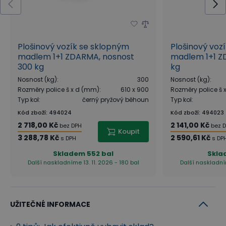
Plošinový vozík se sklopným
Plošinový voz
madlem 1+1 ZDARMA, nosnost
madlem 1+1 Z
300 kg
kg
Nosnost (kg)
:
300
Nosnost (kg)
:
Rozměry police š x d (mm)
:
610 x 900
Rozměry police š
Typ kol
:
černý pryžový běhoun
Typ kol
:
Kód zboží
:
494024
Kód zboží
:
494023
2 718,00 Kč
2 141,00 Kč
bez DPH
bez 
Koupit
3 288,78 Kč
2 590,61 Kč
s DPH
s DP
Skladem
552 bal
Skla
Další naskladníme 13. 11. 2026 - 180 bal
Další naskladním
UŽITEČNÉ INFORMACE