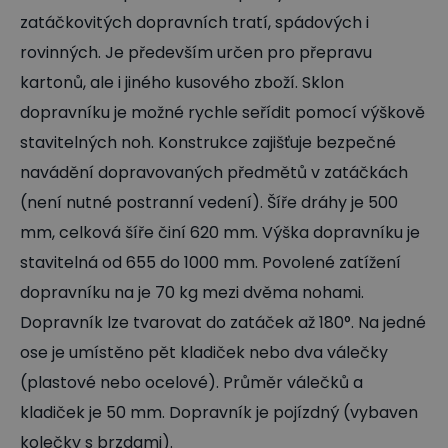
zatáčkovitých dopravních tratí, spádových i
rovinných. Je především určen pro přepravu
kartonů, ale i jiného kusového zboží. Sklon
dopravníku je možné rychle seřídit pomocí výškově
stavitelných noh. Konstrukce zajišťuje bezpečné
navádění dopravovaných předmětů v zatáčkách
(není nutné postranní vedení). Šíře dráhy je 500
mm, celková šíře činí 620 mm. Výška dopravníku je
stavitelná od 655 do 1000 mm. Povolené zatížení
dopravníku na je 70 kg mezi dvěma nohami.
Dopravník lze tvarovat do zatáček až 180°. Na jedné
ose je umístěno pět kladiček nebo dva válečky
(plastové nebo ocelové). Průměr válečků a
kladiček je 50 mm. Dopravník je pojízdný (vybaven
kolečky s brzdami).