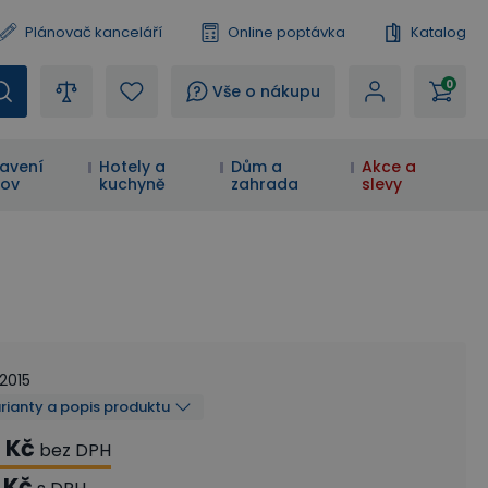
Plánovač kanceláří
Online poptávka
Katalog
0
?
Vše o nákupu
avení
Hotely a
Dům a
Akce a
ov
kuchyně
zahrada
slevy
2015
arianty a popis produktu
 Kč
bez DPH
 Kč