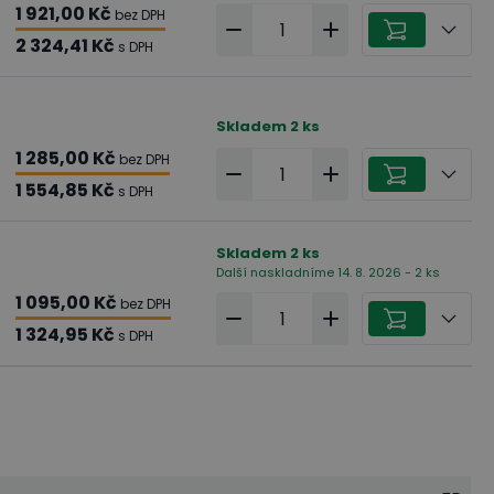
1 921,00 Kč
bez DPH
2 324,41 Kč
s DPH
Skladem
2
ks
1 285,00 Kč
bez DPH
1 554,85 Kč
s DPH
Skladem
2
ks
Další naskladníme 14. 8. 2026 - 2 ks
1 095,00 Kč
bez DPH
1 324,95 Kč
s DPH