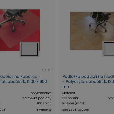
od židli na koberce -
Podložka pod židli na hla
át, obdélník, 1200 x 900
- Polyetylén, obdélník, 12
mm
polykarbonát
Materiál
:
na měkké podlahy
Pro použití
:
pro
)
:
1200 x 900
Rozměr (mm)
:
003
3
Varianty
Kód zboží
:
302008