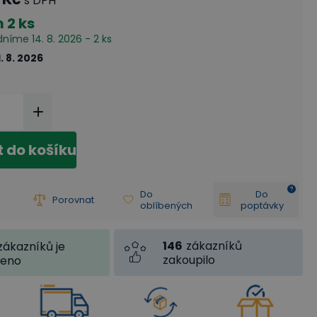
s DPH
m
2 ks
dníme 14. 8. 2026 - 2 ks
1. 8. 2026
t do košíku
Do
Do
Porovnat
oblíbených
poptávky
146
zákazníků
zákazníků je
zakoupilo
jeno