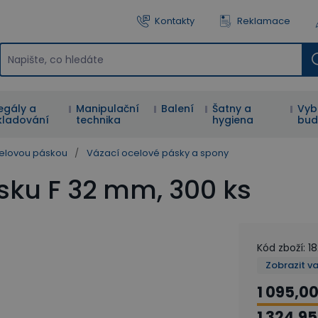
Kontakty
Reklamace
egály a
Manipulační
Balení
Šatny a
Vyb
kladování
technika
hygiena
bud
elovou páskou
/
Vázací ocelové pásky a spony
sku F 32 mm, 300 ks
Kód zboží
:
18
Zobrazit v
1 095,00
1 324,95