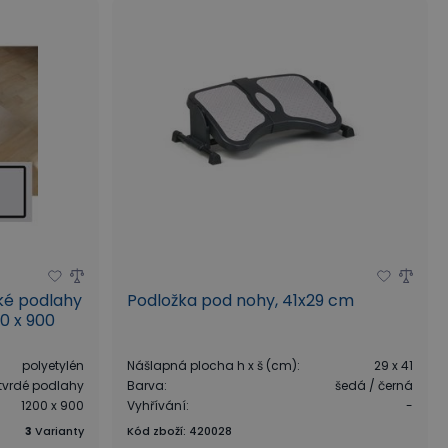
dké podlahy
Podložka pod nohy, 41x29 cm
00 x 900
polyetylén
Nášlapná plocha h x š (cm)
:
29 x 41
 tvrdé podlahy
Barva
:
šedá / černá
1200 x 900
Vyhřívání
:
-
3
Varianty
Kód zboží
:
420028