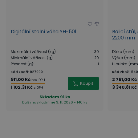
Digitální stolní váha YH-501
Balicí stůl
2200 mm
Maximální váživost (kg)
:
30
Délka (mm)
:
Minimální váživost (g)
:
20
Výška (mm)
:
Přesnost (g)
:
1
Hloubka (mm
Kód zboží
:
927000
Kód zboží
:
54
911,00 Kč
2 761,00 Kč
bez DPH
Koupit
1 102,31 Kč
3 340,81 Kč
s DPH
Skladem
91 ks
Další naskladníme 3. 11. 2026 - 140 ks