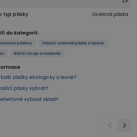
y
FP
o typ pásky
Ocelová páska
ří do kategorií
:
ocelovou páskou
Vázací ocelové pásky a spony
ou
Balící stroje a materiál
nformace
 balit zásilky ekologicky a levně?
balící pásky vybrat?
k efektivně vybavit sklad?