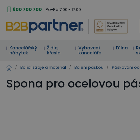
800 700 700
Po-Pá 7:00 - 17:00
Kancelářský
Židle,
Vybavení
Dílna
R
nábytek
křesla
kanceláře
s
/
Balící stroje a materiál
/
Balení páskou
/
Páskování oc
Spona pro ocelovou pá