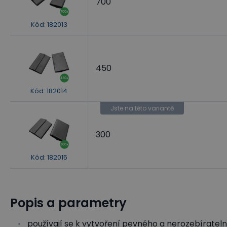
700
Kód
:
182013
450
Kód
:
182014
Jste na této variantě
300
Kód
:
182015
Popis a parametry
používají se k vytvoření pevného a nerozebíratel