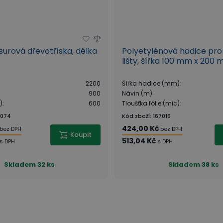
, surová dřevotříska, délka
Polyetylénová hadice pro
lišty, šířka 100 mm x 200 
2200
Šířka hadice (mm)
:
900
Návin (m)
:
)
:
600
Tloušťka fólie (mic)
:
0074
Kód zboží
:
167016
424,00 Kč
bez DPH
bez DPH
Koupit
513,04 Kč
s DPH
s DPH
Skladem
32 ks
Skladem
38 ks