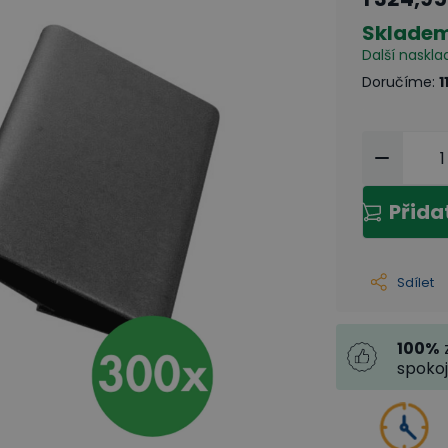
Sklade
Další naskla
Doručíme
:
1
Přida
Sdílet
100
%
spoko