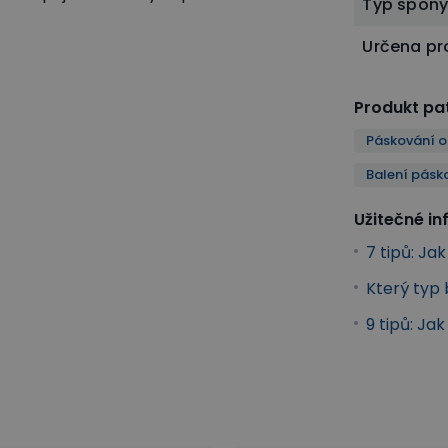
Typ spon
Určena pr
Produkt pat
Páskování 
Balení pásk
Užitečné i
7 tipů: Jak
Který typ 
9 tipů: Ja
y
Balení páskou
Balící stroje a materiál