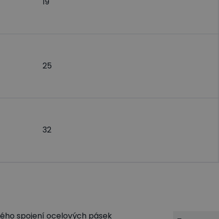
19
25
32
ného spojení ocelových pásek