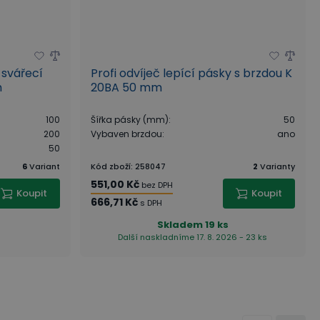
 svářecí
Profi odvíječ lepící pásky s brzdou K
m
20BA 50 mm
100
Šířka pásky (mm)
:
50
200
Vybaven brzdou
:
ano
50
6
Variant
Kód zboží
:
258047
2
Varianty
551,00 Kč
bez DPH
Koupit
Koupit
666,71 Kč
s DPH
Skladem
19 ks
Další naskladníme 17. 8. 2026 - 23 ks