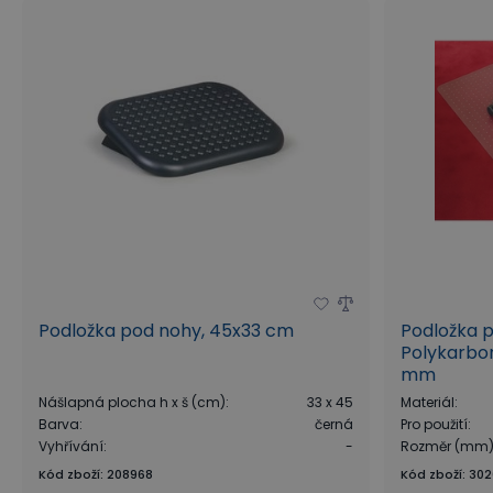
Podložka pod nohy, 45x33 cm
Podložka p
Polykarbon
mm
Nášlapná plocha h x š (cm)
:
33 x 45
Materiál
:
Barva
:
černá
Pro použití
:
Vyhřívání
:
-
Rozměr (mm
Kód zboží
:
208968
Kód zboží
:
302