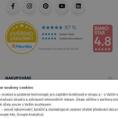
NAKUPOVÁNÍ
Vše o nákupu
e soubory cookies
SLUŽBY
Obchodní podmínky
cookies a podobné technologie pro zajištění funkčnosti e-shopu a – s Vaším
Doprava a montáž
onalizaci obsahu a zobrazení relevantních reklam. Údaje sdílíme s partnery pr
Naše katalogy
ké účely pouze s Vaším souhlasem.
Možnosti platby
O FIRMĚ
Reklamační formulář
m
– povolí výkonnostní, funkční a marketingové cookies včetně předávání dat pro
Záruka, servis, reklamace
Výroba kancelářského nábytku
oogle Ads, Google Analytics).
O nás