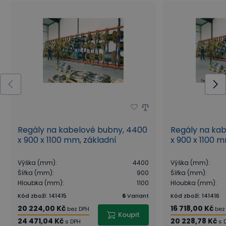
Regály na kabelové bubny, 4400
Regály na ka
x 900 x 1100 mm, základní
x 900 x 1100 
Výška (mm)
:
4400
Výška (mm)
:
Šířka (mm)
:
900
Šířka (mm)
:
Hloubka (mm)
:
1100
Hloubka (mm)
:
Kód zboží
:
141415
6
Variant
Kód zboží
:
141416
20 224,00 Kč
16 718,00 Kč
bez DPH
bez
Koupit
24 471,04 Kč
20 228,78 Kč
s DPH
s 