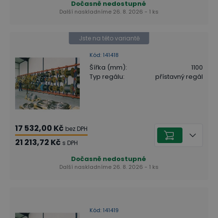
Dočasně nedostupné
Další naskladníme 26. 8. 2026 - 1 ks
Jste na této variantě
Kód
:
141418
Šířka (mm)
:
1100
Typ regálu
:
přístavný regál
17 532,00 Kč
bez DPH
21 213,72 Kč
s DPH
Dočasně nedostupné
Další naskladníme 26. 8. 2026 - 1 ks
Kód
:
141419