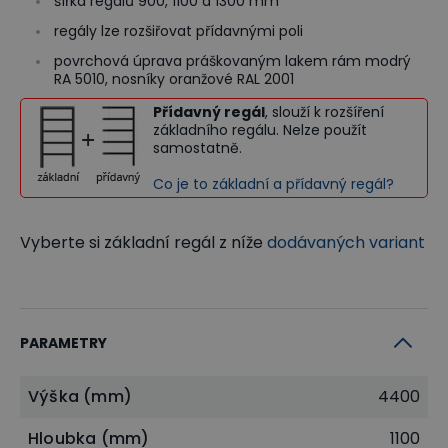
šířka regálů 900, 1100 a 1300 mm
regály lze rozšiřovat přídavnými poli
povrchová úprava práškovaným lakem rám modrý
RA 5010, nosníky oranžové RAL 2001
Přídavný regál
, slouží k rozšíření
základního regálu. Nelze použít
samostatně.
Co je to základní a přídavný regál?
Vyberte si základní regál z níže
dodávaných variant
PARAMETRY
Výška (mm)
4400
Hloubka (mm)
1100