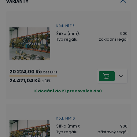
VARIANTY
Kód
:
141415
Šířka (mm)
:
900
Typ regálu
:
základní regál
20 224,00 Kč
bez DPH
24 471,04 Kč
s DPH
K dodání do 21 pracovních dnů
Kód
:
141416
Šířka (mm)
:
900
Typ regálu
:
přístavný regál