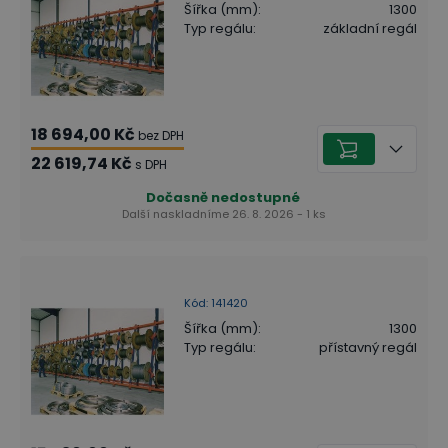
Šířka (mm)
:
1300
Typ regálu
:
základní regál
18 694,00 Kč
bez DPH
22 619,74 Kč
s DPH
Dočasně nedostupné
Další naskladníme 26. 8. 2026 - 1 ks
Kód
:
141420
Šířka (mm)
:
1300
Typ regálu
:
přístavný regál