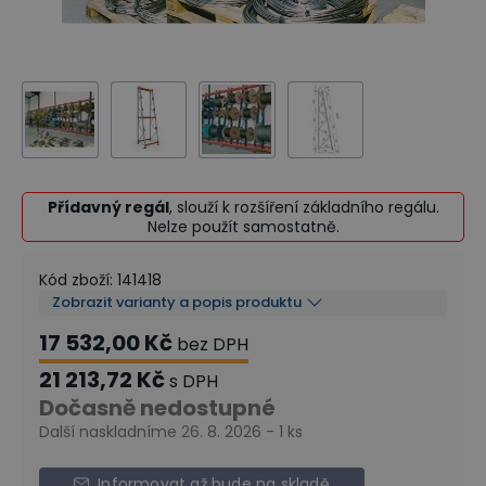
Přídavný regál
, slouží k rozšíření základního regálu.
Nelze použít samostatně.
Kód zboží
:
141418
Zobrazit varianty a popis produktu
17 532,00 Kč
bez DPH
21 213,72 Kč
s DPH
Dočasně nedostupné
Další naskladníme 26. 8. 2026 - 1 ks
Informovat až bude na skladě