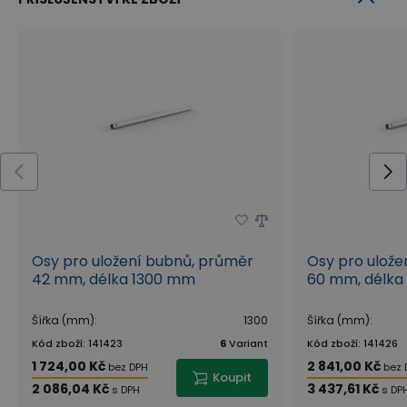
Osy pro uložení bubnů, průměr
Osy pro ulože
42 mm, délka 1300 mm
60 mm, délka
Šířka (mm)
:
1300
Šířka (mm)
:
Kód zboží
:
141423
6
Variant
Kód zboží
:
141426
1 724,00 Kč
2 841,00 Kč
bez DPH
bez 
Koupit
2 086,04 Kč
3 437,61 Kč
s DPH
s DP