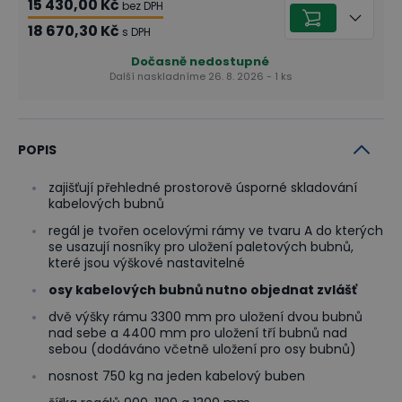
15 430,00 Kč
bez DPH
18 670,30 Kč
s DPH
Dočasně nedostupné
Další naskladníme 26. 8. 2026 - 1 ks
POPIS
zajišťují přehledné prostorově úsporné skladování
kabelových bubnů
regál je tvořen ocelovými rámy ve tvaru A do kterých
se usazují nosníky pro uložení paletových bubnů,
které jsou výškové nastavitelné
osy kabelových bubnů nutno objednat zvlášť
dvě výšky rámu 3300 mm pro uložení dvou bubnů
nad sebe a 4400 mm pro uložení tří bubnů nad
sebou (dodáváno včetně uložení pro osy bubnů)
nosnost 750 kg na jeden kabelový buben