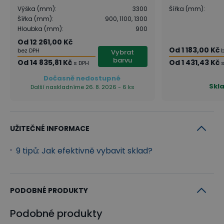
Výška (mm)
:
3300
Šířka (mm)
:
Šířka (mm)
:
900, 1100, 1300
Hloubka (mm)
:
900
Od
12 261,00 Kč
Od
1 183,00 Kč
bez DPH
Vybrat
barvu
Od
14 835,81 Kč
Od
1 431,43 Kč
s DPH
Dočasně nedostupné
Skl
Další naskladníme 26. 8. 2026 - 6 ks
UŽITEČNÉ INFORMACE
9 tipů: Jak efektivně vybavit sklad?
PODOBNÉ PRODUKTY
Podobné produkty