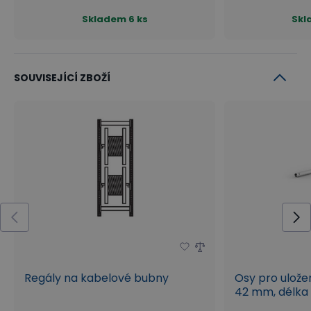
Skladem
6 ks
Skl
SOUVISEJÍCÍ ZBOŽÍ
Regály na kabelové bubny
Osy pro ulože
42 mm, délk