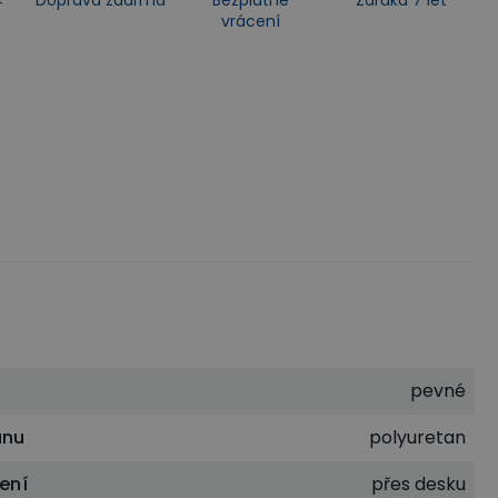
vrácení
pevné
unu
polyuretan
ení
přes desku