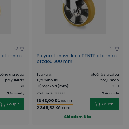
 otočné s
Polyuretanové kolo TENTE otočné s
brzdou 200 mm
očné s brzdou
Typ kola
:
otočné s brzdou
polyuretan
Typ běhounu
:
polyuretan
160
Průměr kola (mm)
:
200
3
Varianty
Kód zboží
:
133221
3
Varianty
1 942,00 Kč
bez DPH
Koupit
Koupit
2 349,82 Kč
s DPH
Skladem
8 ks