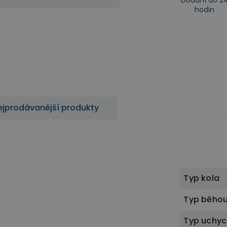
hodin
ejprodávanější produkty
Typ kola
Typ běho
Typ uchyc