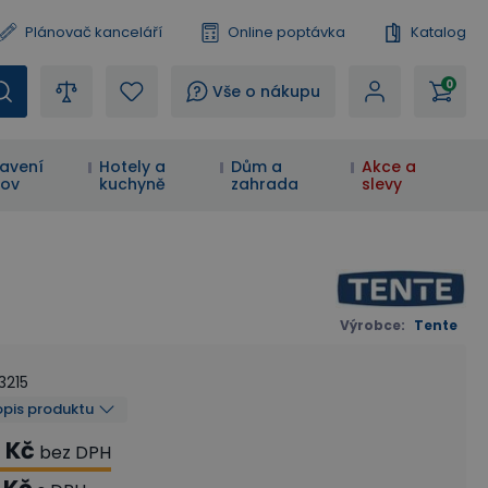
Plánovač kanceláří
Online poptávka
Katalog
0
?
Vše o nákupu
avení
Hotely a
Dům a
Akce a
ov
kuchyně
zahrada
slevy
Výrobce
:
Tente
3215
opis produktu
 Kč
bez DPH