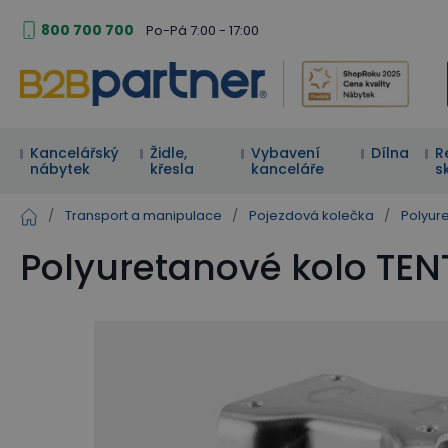
800 700 700
Po-Pá 7:00 - 17:00
Kancelářský
Židle,
Vybavení
Dílna
R
nábytek
křesla
kanceláře
s
/
Transport a manipulace
/
Pojezdová kolečka
/
Polyur
Polyuretanové kolo TE