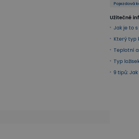
Pojezdová k
Užitečné i
Jak je to 
Který typ
Teplotní 
Typ ložise
9 tipů: Ja
manipulace