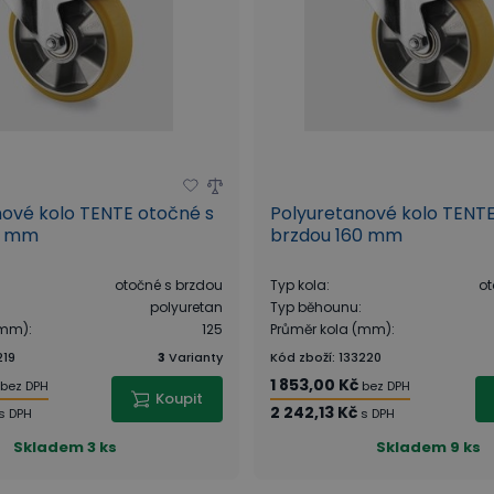
nové kolo TENTE otočné s
Polyuretanové kolo TENTE
5 mm
brzdou 160 mm
otočné s brzdou
Typ kola
:
ot
polyuretan
Typ běhounu
:
(mm)
:
125
Průměr kola (mm)
:
219
3
Varianty
Kód zboží
:
133220
1 853,00 Kč
bez DPH
bez DPH
Koupit
2 242,13 Kč
s DPH
s DPH
Skladem
3 ks
Skladem
9 ks