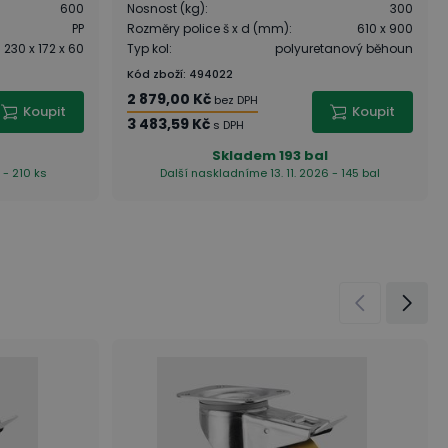
600
Nosnost (kg)
:
300
PP
Rozměry police š x d (mm)
:
610 x 900
230 x 172 x 60
Typ kol
:
polyuretanový běhoun
Kód zboží
:
494022
2 879,00 Kč
bez DPH
Koupit
Koupit
3 483,59 Kč
s DPH
Skladem
193 bal
 - 210 ks
Další naskladníme 13. 11. 2026 - 145 bal