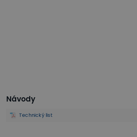
Návody
Pojezdová kolečka
Polyuretanová kola
Transport a 
Technický list