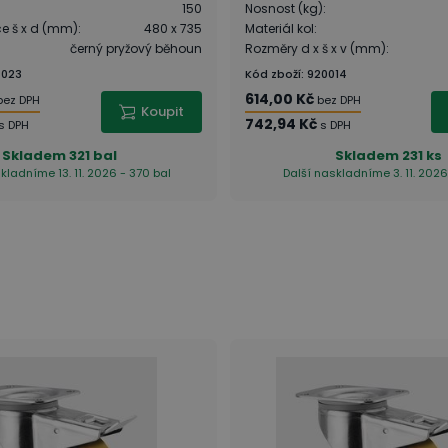
150
Nosnost (kg)
:
ce š x d (mm)
:
480 x 735
Materiál kol
:
černý pryžový běhoun
Rozměry d x š x v (mm)
:
4023
Kód zboží
:
920014
614,00 Kč
bez DPH
bez DPH
Koupit
742,94 Kč
s DPH
s DPH
Skladem
321 bal
Skladem
231 ks
kladníme 13. 11. 2026 - 370 bal
Další naskladníme 3. 11. 2026