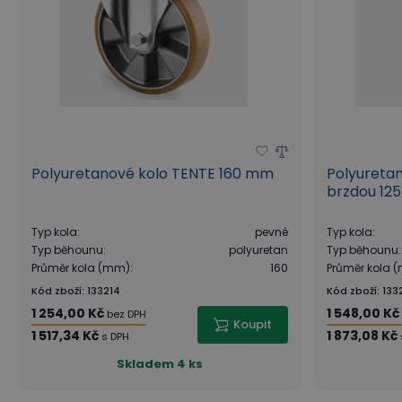
Polyuretanové kolo TENTE 160 mm
Polyureta
brzdou 12
Typ kola
:
pevné
Typ kola
:
Typ běhounu
:
polyuretan
Typ běhounu
:
Průměr kola (mm)
:
160
Průměr kola 
Kód zboží
:
133214
Kód zboží
:
133
1 254,00 Kč
1 548,00 Kč
bez DPH
Koupit
1 517,34 Kč
1 873,08 Kč
s DPH
Skladem
4 ks