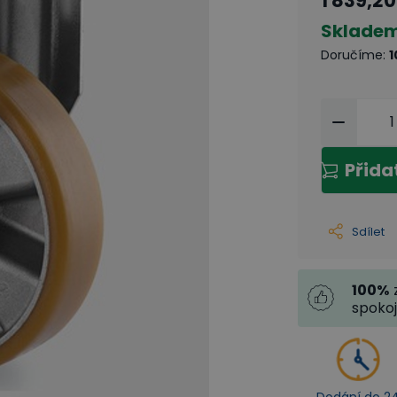
1 839,20
Sklade
Doručíme
:
1
Přida
Sdílet
100
%
spoko
Dodání do 2