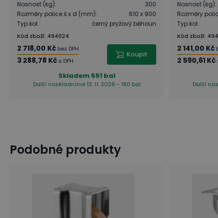
Nosnost (kg)
:
300
Nosnost (kg)
:
Rozměry police š x d (mm)
:
610 x 900
Rozměry poli
Typ kol
:
černý pryžový běhoun
Typ kol
:
Kód zboží
:
494024
Kód zboží
:
49
2 718,00 Kč
2 141,00 Kč
bez DPH
Koupit
3 288,78 Kč
2 590,61 Kč
s DPH
Skladem
551 bal
Další naskladníme 13. 11. 2026 - 180 bal
Další nas
Podobné produkty
Jak je to s nosností koleček?
Který typ koleček vybrat?
Teplotní a chemická odolnost, otěruvzdornost
Typ ložisek, odpor valivého tření a otáčení
9 tipů: Jak efektivně vybavit sklad?