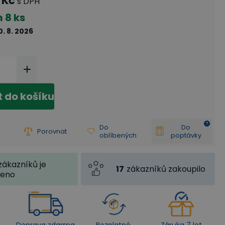
 Kč
s DPH
m
8 ks
0. 8. 2026
t do košíku
Do
Do
Porovnat
oblíbených
poptávky
zákazníků je
17
zákazníků zakoupilo
jeno
4
Doprava zdarma
Bezplatné
Záruka 7 let