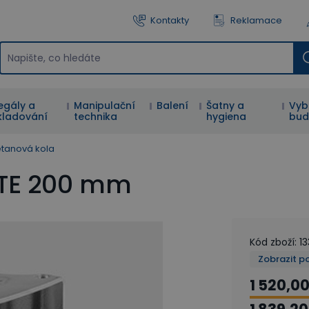
Kontakty
Reklamace
egály a
Manipulační
Balení
Šatny a
Vyb
kladování
technika
hygiena
bud
etanová kola
NTE 200 mm
Kód zboží
:
13
Zobrazit p
1 520,00