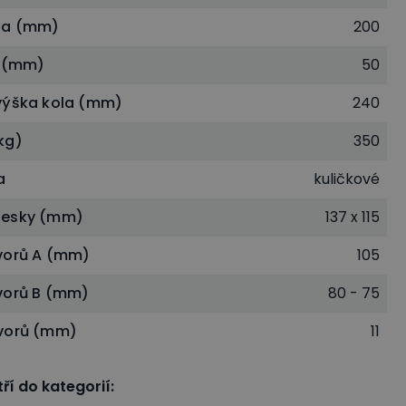
la (mm)
200
a (mm)
50
výška kola (mm)
240
kg)
350
a
kuličkové
desky (mm)
137 x 115
vorů A (mm)
105
vorů B (mm)
80 - 75
vorů (mm)
11
ří do kategorií
: