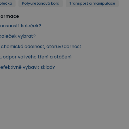
olečka
Polyuretanová kola
Transport a manipulace
nformace
s nosností koleček?
 koleček vybrat?
a chemická odolnost, otěruvzdornost
k, odpor valivého tření a otáčení
k efektivně vybavit sklad?