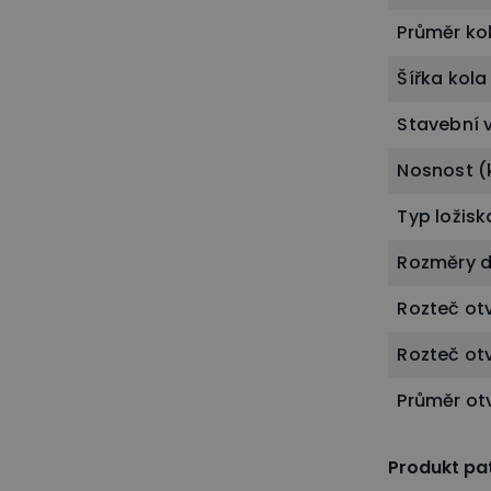
Průměr ko
Šířka kol
Stavební 
Nosnost (
Typ ložisk
Rozměry 
Rozteč ot
Rozteč ot
Průměr ot
Produkt pat