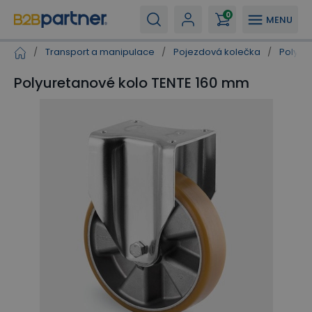
0
MENU
/
Transport a manipulace
/
Pojezdová kolečka
/
Polyur
Polyuretanové kolo TENTE 160 mm