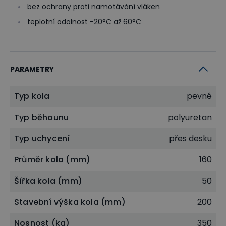
bez ochrany proti namotávání vláken
teplotní odolnost -20°C až 60°C
PARAMETRY
Typ kola
pevné
Typ běhounu
polyuretan
Typ uchycení
přes desku
Průměr kola (mm)
160
Šířka kola (mm)
50
Stavební výška kola (mm)
200
Nosnost (kg)
350