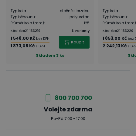
Typ kola
:
otočné s brzdou
Typ kola
:
Typ běhounu
:
polyuretan
Typ běhounu
:
Průměr kola (mm)
:
125
Průměr kola (mm)
Kód zboží
:
133219
3
Varianty
Kód zboží
:
133220
1 548,00 Kč
1 853,00 Kč
bez DPH
bez 
Koupit
1 873,08 Kč
2 242,13 Kč
s DPH
s DP
Skladem
3 ks
Skl
800 700 700
Volejte zdarma
Po-Pá 7:00 - 17:00