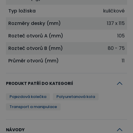
Typ ložiska
kuličkové
Rozměry desky (mm)
137 x 115
Rozteč otvorů A (mm)
105
Rozteč otvorů B (mm)
80 - 75
Průměr otvorů (mm)
11
PRODUKT PATŘÍ DO KATEGORIÍ
Pojezdová kolečka
Polyuretanová kola
Transport a manipulace
NÁVODY