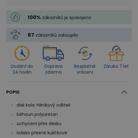
100
%
zákazníků je spokojeno
67
zákazníků zakoupilo
Dodání do
Doprava
Bezplatné
Záruka 7 let
24 hodin
zdarma
vrácení
POPIS
disk kola: hliníkový odlitek
běhoun polyuretan
uchycení přes desku
ložisko přesné kuličkové