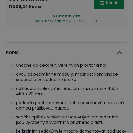
Koupit
11 306,24 Kč
s DPH
Skladem
2 ks
Další naskladníme 29. 9. 2026 - 6 ks
POPIS
vhodné do čekáren, veřejných prostor a hal
dvou až pětimístné moduly, možnost kombinace
sedadel a odkládacího stolku
odkládací stolek z černého lamina, rozměry 450 x
450 x 20 mm
podnože pochromované nebo povrchově upravené
černou práškovou barvou
sedák i opěrák v několika barevných provedeních
jsou vyrobeny z kvalitního pružného plastu
ke krajním sedákům je možno domontovat područky