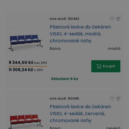
Kód zboží
:
150483
Plastová lavice do čekáren
VISIO, 4-sedák, modrá,
chromované nohy
Barva
:
modrá
9 344,00 Kč
bez DPH
Koupit
11 306,24 Kč
s DPH
Skladem
6 ks
Kód zboží
:
150495
Plastová lavice do čekáren
VISIO, 4-sedák, červená,
chromované nohy
Barva
:
červená