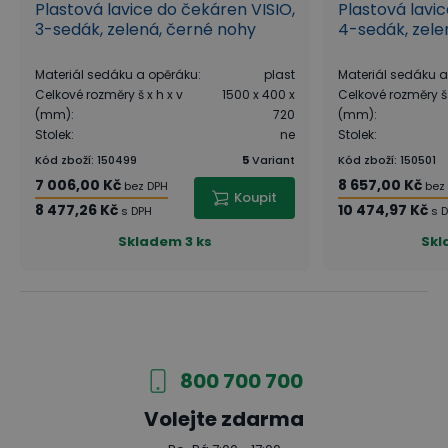
Plastová lavice do čekáren VISIO,
Plastová lavi
3-sedák, zelená, černé nohy
4-sedák, zele
Materiál sedáku a opěráku
:
plast
Materiál sedáku 
Celkové rozměry š x h x v
1500 x 400 x
Celkové rozměry š 
(mm)
:
720
(mm)
:
Stolek
:
ne
Stolek
:
Kód zboží
:
150499
5
Variant
Kód zboží
:
150501
7 006,00 Kč
8 657,00 Kč
bez DPH
bez
Koupit
8 477,26 Kč
10 474,97 Kč
s DPH
s 
Skladem
3 ks
Sk
800 700 700
Volejte zdarma