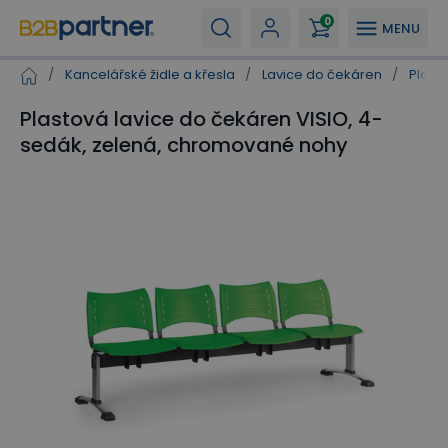
0
MENU
/
Kancelářské židle a křesla
/
Lavice do čekáren
/
Plast
Plastová lavice do čekáren VISIO, 4-
sedák, zelená, chromované nohy