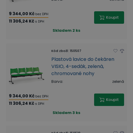
9 344,00 Kč
bez DPH
Koupit
11 306,24 Kč
s DPH
Skladem
2 ks
Kód zboží
:
150507
Plastová lavice do čekáren
VISIO, 4-sedák, zelená,
chromované nohy
Barva
:
zelená
9 344,00 Kč
bez DPH
Koupit
11 306,24 Kč
s DPH
Skladem
3 ks
Kód zboží
:
150519