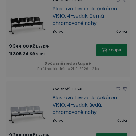
Plastová lavice do čekáren
VISIO, 4-sedák, černá,
chromované nohy
Barva
:
černá
9 344,00 Kč
bez DPH
Koupit
11 306,24 Kč
s DPH
Dočasně nedostupné
Další naskladníme 21. 9. 2026 - 2 ks
Kód zboží
:
150531
Plastová lavice do čekáren
VISIO, 4-sedák, šedá,
chromované nohy
Barva
:
šedá
9 344,00 Kč
bez DPH