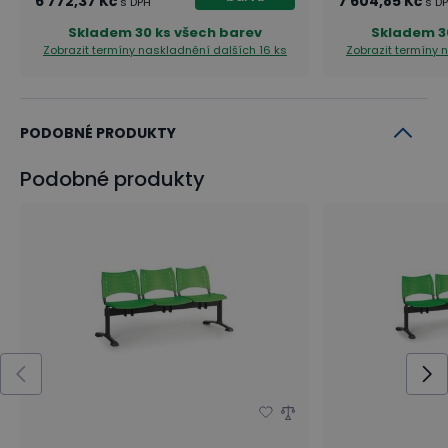
6 772,37 Kč
7 604,85 Kč
s DPH
s D
Skladem
30 ks všech barev
Skladem
3
Zobrazit termíny naskladnění
dalších 16 ks
Zobrazit termíny
PODOBNÉ PRODUKTY
Podobné produkty