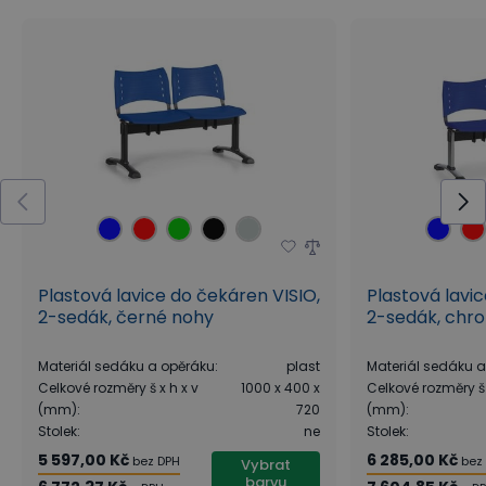
Plastová lavice do čekáren VISIO,
Plastová lavi
2-sedák, černé nohy
2-sedák, chr
Materiál sedáku a opěráku
:
plast
Materiál sedáku 
Celkové rozměry š x h x v
1000 x 400 x
Celkové rozměry š 
(mm)
:
720
(mm)
:
Stolek
:
ne
Stolek
:
5 597,00 Kč
6 285,00 Kč
bez DPH
bez
Vybrat
barvu