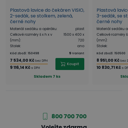
Plastová lavice do čekáren VISIO,
Plastová lavi
2-sedák, se stolkem, zelená,
3-sedák, se st
černé nohy
černé nohy
Materiál sedáku a opěráku
:
plast
Materiál sedáku 
Celkové rozměry š x h x v
1500 x 400 x
Celkové rozměry š 
(mm)
:
720
(mm)
:
Stolek
:
ano
Stolek
:
Kód zboží
:
150498
5
Variant
Kód zboží
:
150500
7 534,00 Kč
8 951,00 Kč
bez DPH
bez 
Koupit
9 116,14 Kč
10 830,71 Kč
s DPH
s D
Skladem
7 ks
Sk
800 700 700
Volejte zdarma