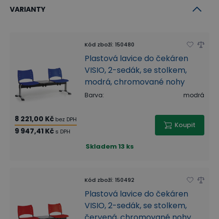
VARIANTY
Kód zboží
:
150480
Plastová lavice do čekáren
VISIO, 2-sedák, se stolkem,
modrá, chromované nohy
Barva
:
modrá
8 221,00 Kč
bez DPH
Koupit
9 947,41 Kč
s DPH
Skladem
13 ks
Kód zboží
:
150492
Plastová lavice do čekáren
VISIO, 2-sedák, se stolkem,
červená, chromované nohy