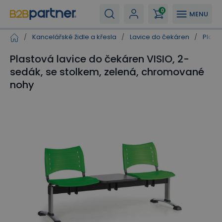
0
MENU
/
Kancelářské židle a křesla
/
Lavice do čekáren
/
Plast
Plastová lavice do čekáren VISIO, 2-
sedák, se stolkem, zelená, chromované
nohy