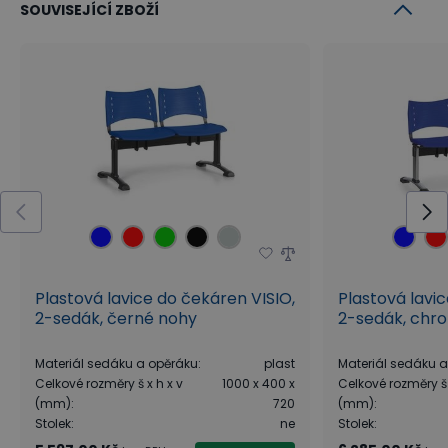
SOUVISEJÍCÍ ZBOŽÍ
Plastová lavice do čekáren VISIO,
Plastová lavi
2-sedák, černé nohy
2-sedák, chr
Materiál sedáku a opěráku
:
plast
Materiál sedáku 
Celkové rozměry š x h x v
1000 x 400 x
Celkové rozměry š 
(mm)
:
720
(mm)
:
Stolek
:
ne
Stolek
: