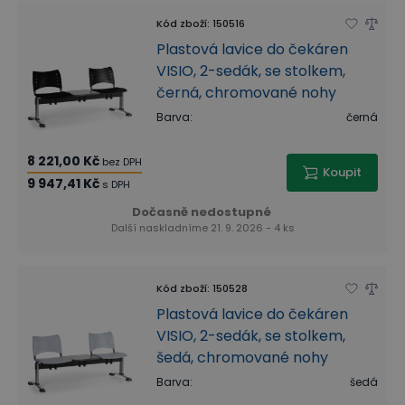
Kód zboží
:
150516
Plastová lavice do čekáren
VISIO, 2-sedák, se stolkem,
černá, chromované nohy
Barva
:
černá
8 221,00 Kč
bez DPH
Koupit
9 947,41 Kč
s DPH
Dočasně nedostupné
Další naskladníme 21. 9. 2026 - 4 ks
Kód zboží
:
150528
Plastová lavice do čekáren
VISIO, 2-sedák, se stolkem,
šedá, chromované nohy
Barva
:
šedá