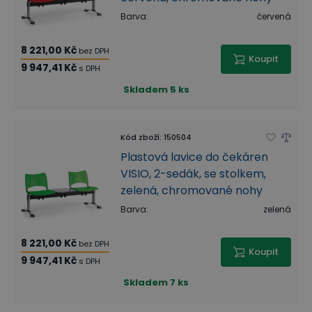
Barva
:
červená
8 221,00 Kč
bez DPH
Koupit
9 947,41 Kč
s DPH
Skladem
5 ks
Kód zboží
:
150504
Plastová lavice do čekáren
VISIO, 2-sedák, se stolkem,
zelená, chromované nohy
Barva
:
zelená
8 221,00 Kč
bez DPH
Koupit
9 947,41 Kč
s DPH
Skladem
7 ks