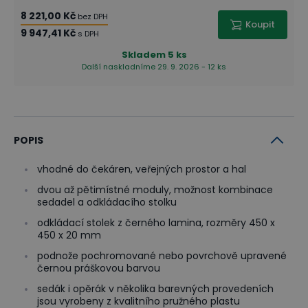
8 221,00 Kč
bez DPH
Koupit
9 947,41 Kč
s DPH
Skladem
5 ks
Další naskladníme 29. 9. 2026 - 12 ks
POPIS
vhodné do čekáren, veřejných prostor a hal
dvou až pětimístné moduly, možnost kombinace
sedadel a odkládacího stolku
odkládací stolek z černého lamina, rozměry 450 x
450 x 20 mm
podnože pochromované nebo povrchově upravené
černou práškovou barvou
sedák i opěrák v několika barevných provedeních
jsou vyrobeny z kvalitního pružného plastu