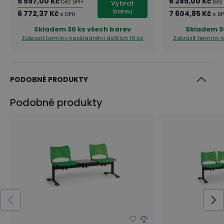
5 597,00 Kč
6 285,00 Kč
bez DPH
bez
Vybrat
barvu
6 772,37 Kč
7 604,85 Kč
s DPH
s D
Skladem
30 ks všech barev
Skladem
3
Zobrazit termíny naskladnění
dalších 16 ks
Zobrazit termíny
PODOBNÉ PRODUKTY
Podobné produkty