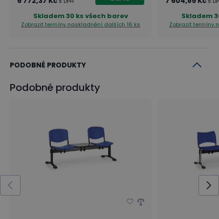
6 772,37 Kč
7 604,85 Kč
s DPH
s D
Skladem
30 ks všech barev
Skladem
3
Zobrazit termíny naskladnění
dalších 16 ks
Zobrazit termíny
PODOBNÉ PRODUKTY
Podobné produkty