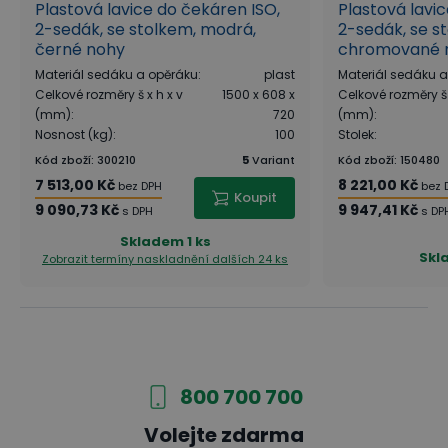
Plastová lavice do čekáren ISO,
Plastová lavi
2-sedák, se stolkem, modrá,
2-sedák, se s
černé nohy
chromované 
Materiál sedáku a opěráku
:
plast
Materiál sedáku 
Celkové rozměry š x h x v
1500 x 608 x
Celkové rozměry š 
(mm)
:
720
(mm)
:
Nosnost (kg)
:
100
Stolek
:
Kód zboží
:
300210
5
Variant
Kód zboží
:
150480
7 513,00 Kč
8 221,00 Kč
bez DPH
bez 
Koupit
9 090,73 Kč
9 947,41 Kč
s DPH
s DP
Skladem
1 ks
Skl
Zobrazit termíny naskladnění
dalších 24 ks
800 700 700
Volejte zdarma