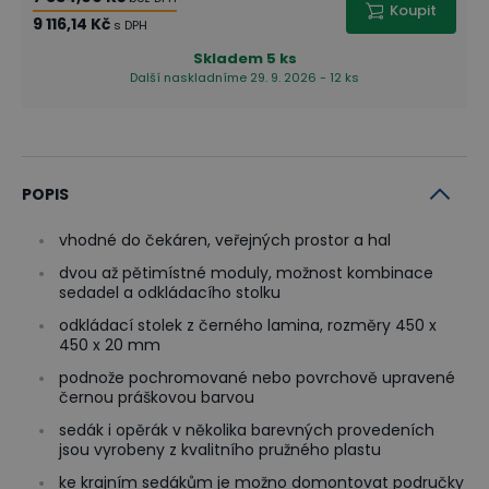
Koupit
9 116,14 Kč
s DPH
Skladem
5 ks
Další naskladníme 29. 9. 2026 - 12 ks
POPIS
vhodné do čekáren, veřejných prostor a hal
dvou až pětimístné moduly, možnost kombinace
sedadel a odkládacího stolku
odkládací stolek z černého lamina, rozměry 450 x
450 x 20 mm
podnože pochromované nebo povrchově upravené
černou práškovou barvou
sedák i opěrák v několika barevných provedeních
jsou vyrobeny z kvalitního pružného plastu
ke krajním sedákům je možno domontovat područky