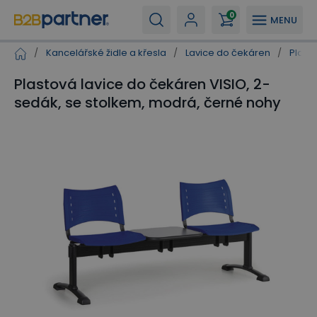
0
MENU
/
Kancelářské židle a křesla
/
Lavice do čekáren
/
Plast
Plastová lavice do čekáren VISIO, 2-
sedák, se stolkem, modrá, černé nohy