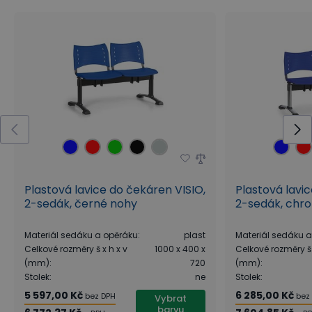
Plastová lavice do čekáren VISIO,
Plastová lavi
2-sedák, černé nohy
2-sedák, chr
Materiál sedáku a opěráku
:
plast
Materiál sedáku 
Celkové rozměry š x h x v
1000 x 400 x
Celkové rozměry š 
(mm)
:
720
(mm)
:
Stolek
:
ne
Stolek
:
5 597,00 Kč
6 285,00 Kč
bez DPH
bez
Vybrat
barvu