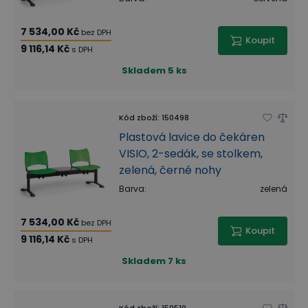
7 534,00 Kč
bez DPH
Koupit
9 116,14 Kč
s DPH
Skladem
5 ks
Kód zboží
:
150498
Plastová lavice do čekáren
VISIO, 2-sedák, se stolkem,
zelená, černé nohy
Barva
:
zelená
7 534,00 Kč
bez DPH
Koupit
9 116,14 Kč
s DPH
Skladem
7 ks
Kód zboží
:
150510