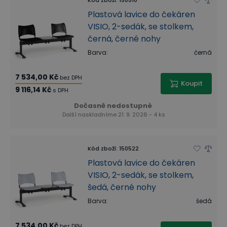
Plastová lavice do čekáren
VISIO, 2-sedák, se stolkem,
černá, černé nohy
Barva
:
černá
7 534,00 Kč
bez DPH
Koupit
9 116,14 Kč
s DPH
Dočasně nedostupné
Další naskladníme 21. 9. 2026 - 4 ks
Kód zboží
:
150522
Plastová lavice do čekáren
VISIO, 2-sedák, se stolkem,
šedá, černé nohy
Barva
:
šedá
7 534,00 Kč
bez DPH