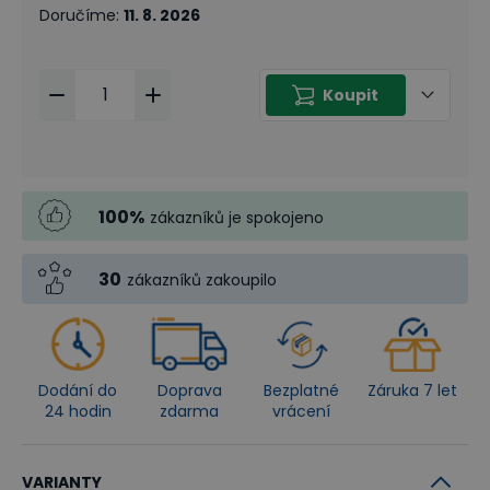
Doručíme
:
11. 8. 2026
Koupit
100
%
zákazníků je spokojeno
30
zákazníků zakoupilo
Dodání do
Doprava
Bezplatné
Záruka 7 let
24 hodin
zdarma
vrácení
VARIANTY