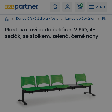
0
MENU
/
Kancelářské židle a křesla
/
Lavice do čekáren
/
Plast
Plastová lavice do čekáren VISIO, 4-
sedák, se stolkem, zelená, černé nohy