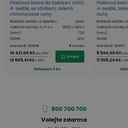
Plastová lavice do čekáren VISIO,
Plastová lavi
4-sedák, se stolkem, zelená,
4-sedák, zel
chromované nohy
nohy
Materiál sedáku a opěráku
:
plast
Materiál sedáku 
Celkové rozměry š x h x v
2500 x 400 x
Celkové rozměry š 
(mm)
:
720
(mm)
:
Stolek
:
ano
Stolek
:
Kód zboží
:
150508
5
Variant
Kód zboží
:
150507
10 421,00 Kč
9 344,00 Kč
bez DPH
bez
Koupit
12 609,41 Kč
11 306,24 Kč
s DPH
s D
Skladem
3 ks
Sk
800 700 700
Volejte zdarma