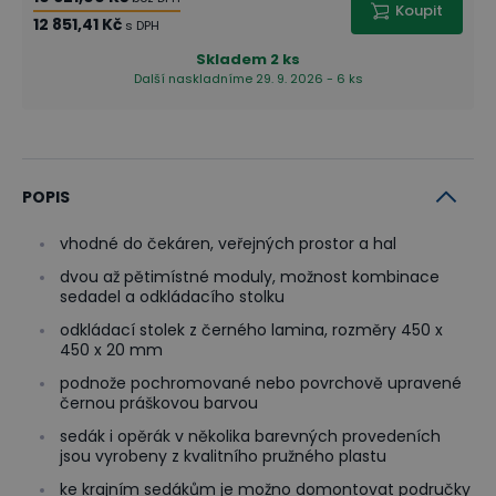
Koupit
12 851,41 Kč
s DPH
Skladem
2 ks
Další naskladníme 29. 9. 2026 - 6 ks
POPIS
vhodné do čekáren, veřejných prostor a hal
dvou až pětimístné moduly, možnost kombinace
sedadel a odkládacího stolku
odkládací stolek z černého lamina, rozměry 450 x
450 x 20 mm
podnože pochromované nebo povrchově upravené
černou práškovou barvou
sedák i opěrák v několika barevných provedeních
jsou vyrobeny z kvalitního pružného plastu
ke krajním sedákům je možno domontovat područky