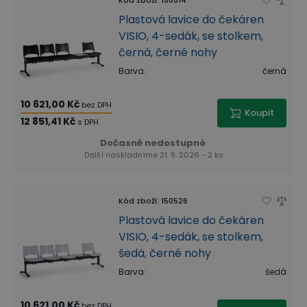
Plastová lavice do čekáren
VISIO, 4-sedák, se stolkem,
černá, černé nohy
Barva
:
černá
10 621,00 Kč
bez DPH
Koupit
12 851,41 Kč
s DPH
Dočasně nedostupné
Další naskladníme 21. 9. 2026 - 2 ks
Kód zboží
:
150526
Plastová lavice do čekáren
VISIO, 4-sedák, se stolkem,
šedá, černé nohy
Barva
:
šedá
10 621,00 Kč
bez DPH