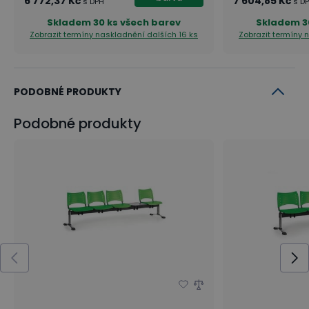
6 772,37 Kč
7 604,85 Kč
s DPH
s D
Skladem
30 ks všech barev
Skladem
3
Zobrazit termíny naskladnění
dalších 16 ks
Zobrazit termíny
PODOBNÉ PRODUKTY
Podobné produkty