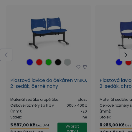
Plastová lavice do čekáren VISIO,
Plastová lavi
2-sedák, černé nohy
2-sedák, chr
Materiál sedáku a opěráku
:
plast
Materiál sedáku 
Celkové rozměry š x h x v
1000 x 400 x
Celkové rozměry š 
(mm)
:
720
(mm)
:
Stolek
:
ne
Stolek
:
5 597,00 Kč
6 285,00 Kč
bez DPH
bez
Vybrat
barvu