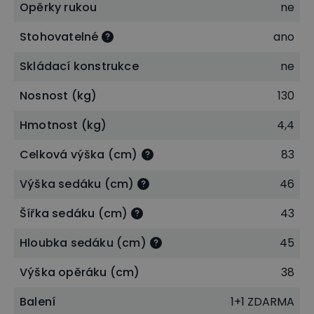
Opěrky rukou
ne
životnost. Kovová konstrukce je nenáročná na
Stohovatelné
ano
údržbu. Díky svému modernímu designu skvěle
zapadne do jakéhokoliv interiéru. Nosnost židle je 130
Skládací konstrukce
ne
kg.
Nosnost (kg)
130
Hmotnost (kg)
4,4
Celková výška (cm)
83
Výška sedáku (cm)
46
Šířka sedáku (cm)
43
Hloubka sedáku (cm)
45
Výška opěráku (cm)
38
Balení
1+1 ZDARMA