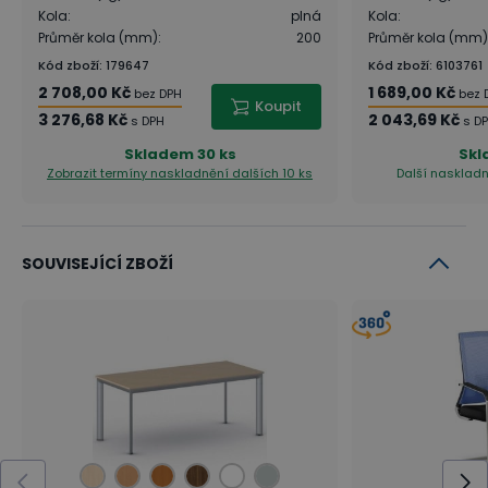
Kola
:
plná
Kola
:
Průměr kola (mm)
:
200
Průměr kola (mm)
Kód zboží
:
179647
Kód zboží
:
6103761
2 708,00 Kč
1 689,00 Kč
bez DPH
bez 
Koupit
3 276,68 Kč
2 043,69 Kč
s DPH
s D
Skladem
30 ks
Sk
Zobrazit termíny naskladnění
dalších 10 ks
Další naskladn
SOUVISEJÍCÍ ZBOŽÍ