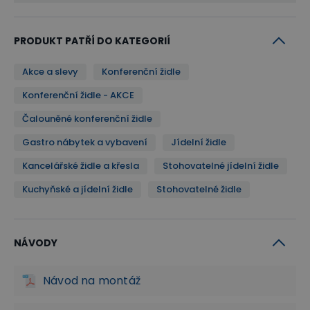
Stohovatelná - šetří prostor při skladování
PRODUKT PATŘÍ DO KATEGORIÍ
Využíváte židle pro různé události či sezónní akce a
je pro vás důležitá jejich skladnost? Židle můžete
Akce a slevy
Konferenční židle
jednoduše stohovat (skládat) na sebe
.
Konferenční židle - AKCE
Stohovatelnost židlí vám usnadní skladování i úklid.
Čalouněné konferenční židle
Gastro nábytek a vybavení
Jídelní židle
Kancelářské židle a křesla
Stohovatelné jídelní židle
Kuchyňské a jídelní židle
Stohovatelné židle
NÁVODY
Návod na montáž