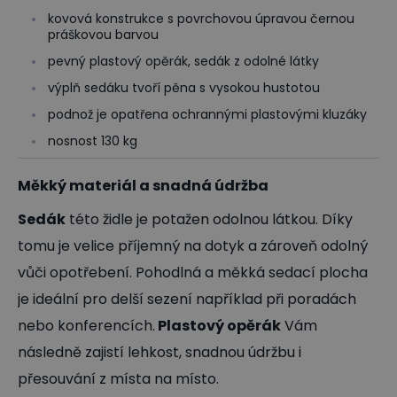
kovová konstrukce s povrchovou úpravou černou
práškovou barvou
pevný plastový opěrák, sedák z odolné látky
výplň sedáku tvoří pěna s vysokou hustotou
podnož je opatřena ochrannými plastovými kluzáky
nosnost 130 kg
Měkký materiál a snadná údržba
Sedák
této židle je potažen odolnou látkou. Díky
tomu je velice příjemný na dotyk a zároveň odolný
vůči opotřebení. Pohodlná a měkká sedací plocha
je ideální pro delší sezení například při poradách
nebo konferencích.
Plastový opěrák
Vám
následně zajistí lehkost, snadnou údržbu i
přesouvání z místa na místo.