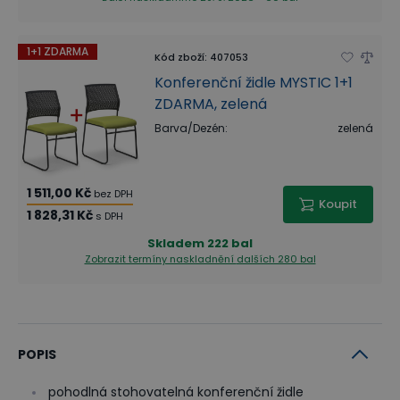
1+1 ZDARMA
Kód zboží
:
407053
Konferenční židle MYSTIC 1+1
ZDARMA, zelená
Barva/Dezén
:
zelená
1 511,00 Kč
bez DPH
Koupit
1 828,31 Kč
s DPH
Skladem
222 bal
Zobrazit termíny naskladnění
dalších 280 bal
POPIS
pohodlná stohovatelná konferenční židle