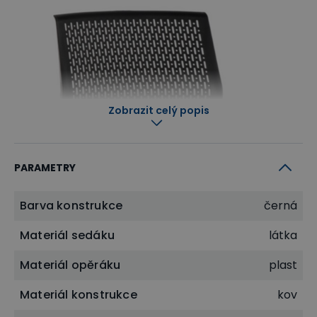
Zobrazit celý popis
PARAMETRY
Barva konstrukce
černá
Materiál sedáku
látka
Odolná kovová konstrukce
Materiál opěráku
plast
Jednou z základních součástí židle je
pevná
kovová konstrukce
, která dodává židli vysokou
Materiál konstrukce
kov
stabilitu, odolnost vůči opotřebení a dlouhou