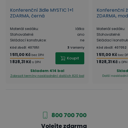
Konferenční židle MYSTIC 1+1
Konferenční ž
ZDARMA, černá
ZDARMA, mod
Materiál sedáku
:
látka
Materiál sedáku
:
Stohovatelné
:
ano
Stohovatelné
:
Skládací konstrukce
:
ne
Skládací konstru
Kód zboží
:
407051
3
Varianty
Kód zboží
:
407052
1 511,00 Kč
1 511,00 Kč
bez DPH
bez D
Koupit
1 828,31 Kč
1 828,31 Kč
s DPH
s DPH
Skladem
414 bal
Skla
Zobrazit termíny naskladnění
dalších 820 bal
Další naskladní
800 700 700
Volejte zdarma