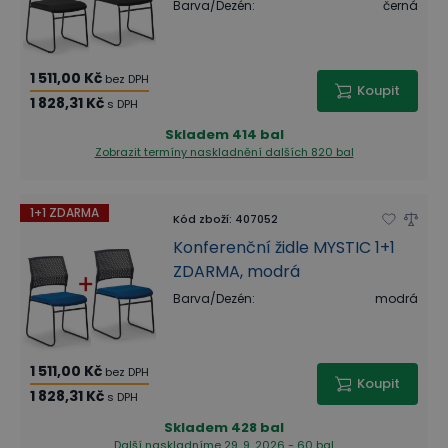
Barva/Dezén
:
černá
1 511,00 Kč
bez DPH
Koupit
1 828,31 Kč
s DPH
Skladem
414 bal
Zobrazit termíny naskladnění
dalších 820 bal
1+1 ZDARMA
Kód zboží
:
407052
Konferenční židle MYSTIC 1+1
ZDARMA, modrá
Barva/Dezén
:
modrá
1 511,00 Kč
bez DPH
Koupit
1 828,31 Kč
s DPH
Skladem
428 bal
Další naskladníme 29. 9. 2026 - 60 bal