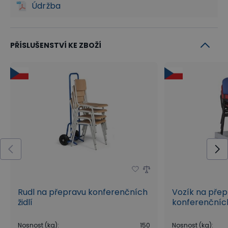
Údržba
PŘÍSLUŠENSTVÍ KE ZBOŽÍ
Rudl na přepravu konferenčních
Vozík na pře
židlí
konferenčních 
Nosnost (kg)
:
150
Nosnost (kg)
: