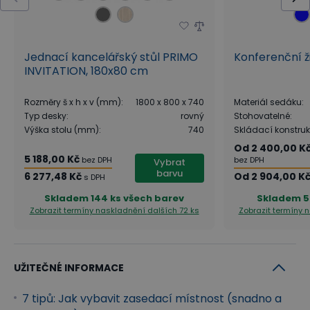
Jednací kancelářský stůl PRIMO
Konferenční ž
INVITATION, 180x80 cm
Rozměry š x h x v (mm)
:
1800 x 800 x 740
Materiál sedáku
:
Typ desky
:
rovný
Stohovatelné
:
Výška stolu (mm)
:
740
Skládací konstru
Od
2 400,00 K
5 188,00 Kč
bez DPH
bez DPH
Vybrat
barvu
6 277,48 Kč
Od
2 904,00 K
s DPH
Skladem
144 ks všech barev
Skladem
5
Zobrazit termíny naskladnění
dalších 72 ks
Zobrazit termíny 
UŽITEČNÉ INFORMACE
7 tipů: Jak vybavit zasedací místnost (snadno a