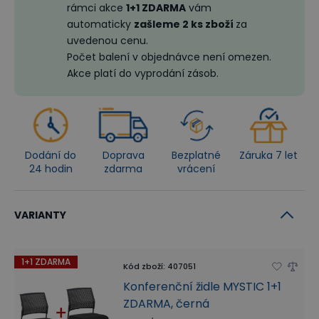
rámci akce
1+1 ZDARMA
vám
automaticky
zašleme 2 ks zboží
za
uvedenou cenu.
Počet balení v objednávce není omezen.
Akce platí do vyprodání zásob.
Dodání do
Doprava
Bezplatné
Záruka 7 let
24 hodin
zdarma
vrácení
VARIANTY
1+1 ZDARMA
Kód zboží
:
407051
Konferenční židle MYSTIC 1+1
ZDARMA, černá