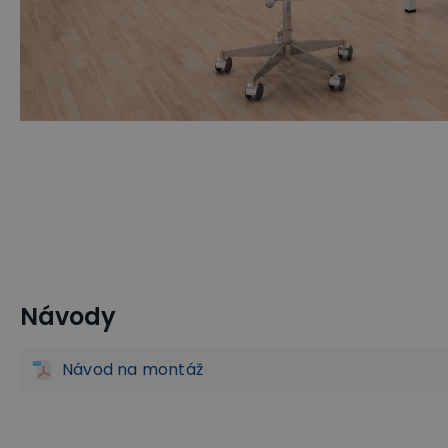
Návody
Kancelářský nábytek METAL
Stoly METAL
Kancelářský
Návod na montáž