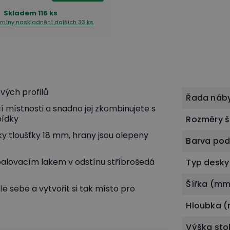
Skladem
116 ks
ermíny naskladnění
dalších 33 ks
vých profilů
Řada náb
í místnosti a snadno jej zkombinujete s
bídky
Rozměry š
y tloušťky 18 mm, hrany jsou olepeny
Barva po
alovacím lakem v odstínu stříbrošedá
Typ desky
Šířka (mm
le sebe a vytvořit si tak místo pro
Hloubka 
Výška sto