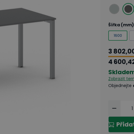
Šířka (mm)
1600
3 802,0
4 600,4
Sklade
Zobrazit te
Objednejte
Přida