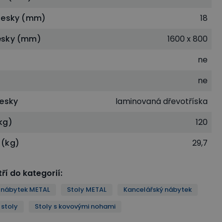
desky (mm)
18
esky (mm)
1600 x 800
ne
ne
desky
laminovaná dřevotříska
kg)
120
 (kg)
29,7
ří do kategorií
:
 nábytek METAL
Stoly METAL
Kancelářský nábytek
 stoly
Stoly s kovovými nohami