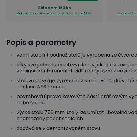
Skladem
163 ks
Zobrazit termíny naskladnění
dalších 78 ks
Zobrazit t
Popis a parametry
velmi stabilní podnož stolů je vyrobena ze čtverco
díky své jednoduchosti vynikne v jakékoliv zasedac
většinou konferenčních židlí i nábytkem z naší na
stolová deska je vyrobena z laminované dřevotřísk
odolnou ABS hranou
povrchová úprava kovových částí práškovým vyp
nebo černá
výška stolu 750 mm, stoly lze umístit libovolně ved
neomezený počet sedících
dodává se v demontovaném stavu