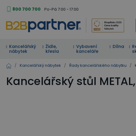
800 700 700
Po-Pá 7:00 - 17:00
Kancelářský
Židle,
Vybavení
Dílna
R
nábytek
křesla
kanceláře
s
/
Kancelářský nábytek
/
Řady kancelářského nábytku
/
Kancelářský stůl METAL,