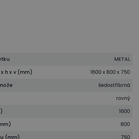
ytku
METAL
 x h x v (mm)
1600 x 800 x 750
dnože
šedostříbrná
rovný
)
1600
(mm)
800
lu (mm)
750