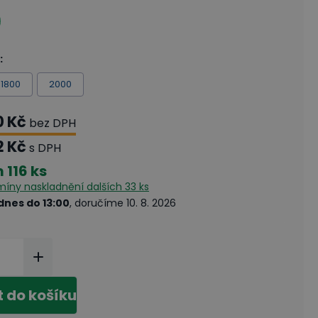
:
1800
2000
0 Kč
bez DPH
2 Kč
s DPH
m
116 ks
rmíny naskladnění
dalších 33 ks
dnes do 13:00
, doručíme 10. 8. 2026
t do košíku