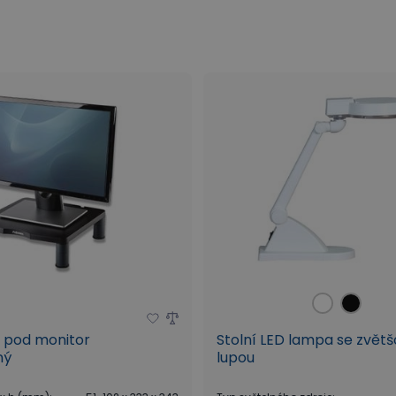
 pod monitor
Stolní LED lampa se zvět
ný
lupou