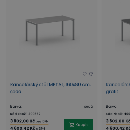
Kancelářský stůl METAL, 160x80 cm,
Kancelářsk
šedá
grafit
Barva
:
šedá
Barva
:
Kód zboží
:
499567
Kód zboží
:
499
3 802,00 Kč
3 802,00 K
bez DPH
Koupit
4 600,42 Kč
4 600,42 K
s DPH