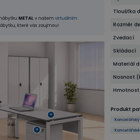
Tloušťka 
o nábytku
METAL
v našem
virtuálním
Rozměr d
nábytku, které vás zaujmou!
Zvedací
Skládací
Materiál 
Nosnost (
Hmotnost
Produkt pat
+
Kancelářský
+
Kancelářské