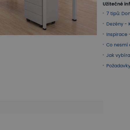
Užitečné i
7 tipů: D
Dezény - 
Inspirace
Co nesmí 
Jak vybír
Požadavky
 nábytek
Kancelářské stoly
Stoly s kovovými nohami