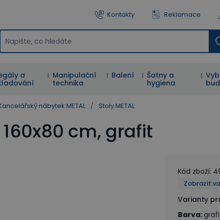
Kontakty
Reklamace
egály a
Manipulační
Balení
Šatny a
Vyb
kladování
technika
hygiena
bud
Kancelářský nábytek METAL
/
Stoly METAL
 160x80 cm, grafit
Kód zboží
:
4
Zobrazit v
Varianty p
Barva
:
grafi