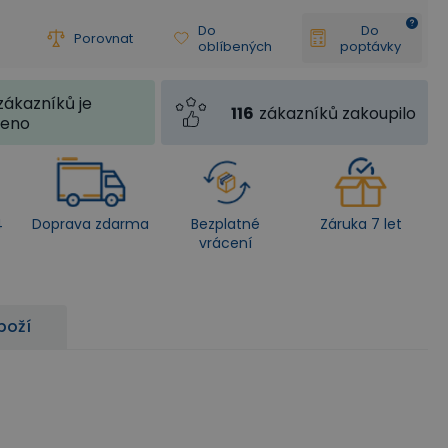
Do
Do
Porovnat
oblíbených
poptávky
zákazníků je
116
zákazníků zakoupilo
jeno
4
Doprava zdarma
Bezplatné
Záruka 7 let
vrácení
boží