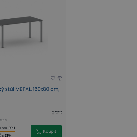
ý stůl METAL, 160x80 cm,
grafit
568
č
bez DPH
Koupit
č
s DPH