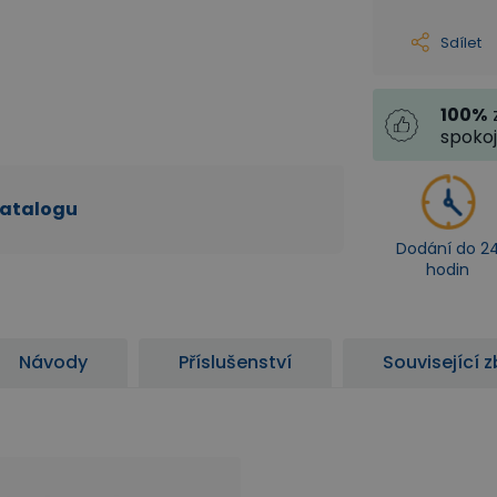
Sdílet
100
%
spoko
katalogu
Dodání do 2
hodin
Návody
Příslušenství
Související z