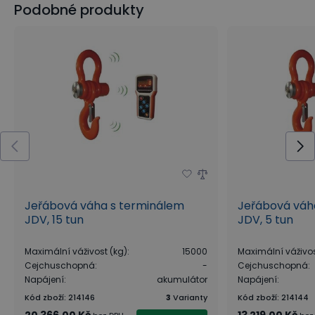
Podobné produkty
Jeřábová váha s terminálem
Jeřábová váh
JDV, 15 tun
JDV, 5 tun
Maximální váživost (kg)
:
15000
Maximální váživos
Cejchuschopná
:
-
Cejchuschopná
:
Napájení
:
akumulátor
Napájení
:
Kód zboží
:
214146
3
Varianty
Kód zboží
:
214144
20 366,00 Kč
13 219,00 Kč