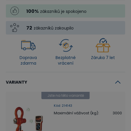
100
%
zákazníků je spokojeno
72
zákazníků zakoupilo
Doprava
Bezplatné
Záruka 7 let
zdarma
vrácení
VARIANTY
Jste na této variantě
Kód
:
214143
Maximální váživost (kg)
:
3000