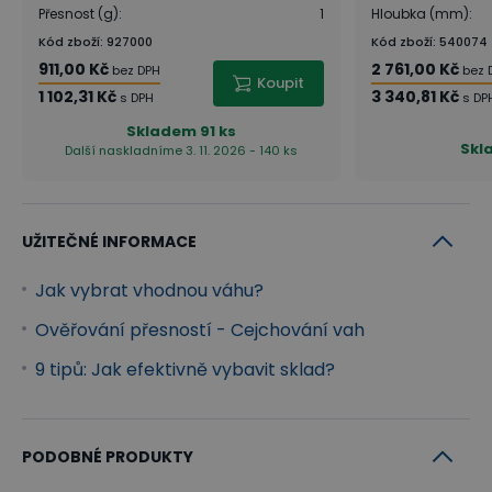
Přesnost (g)
:
1
Hloubka (mm)
:
Kód zboží
:
927000
Kód zboží
:
540074
911,00 Kč
2 761,00 Kč
bez DPH
bez 
Koupit
1 102,31 Kč
3 340,81 Kč
s DPH
s DP
Skladem
91 ks
Skl
Další naskladníme 3. 11. 2026 - 140 ks
UŽITEČNÉ INFORMACE
Jak vybrat vhodnou váhu?
Ověřování přesností - Cejchování vah
9 tipů: Jak efektivně vybavit sklad?
PODOBNÉ PRODUKTY