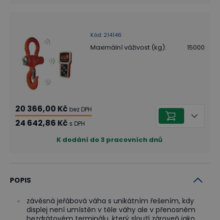
Kód
:
214146
Maximální váživost (kg)
:
15000
20 366,00 Kč
bez DPH
24 642,86 Kč
s DPH
K dodání do 3 pracovních dnů
POPIS
závěsná jeřábová váha s unikátním řešením, kdy
displej není umístěn v těle váhy ale v přenosném
bezdrátovém terminálu, který slouží zároveň jako