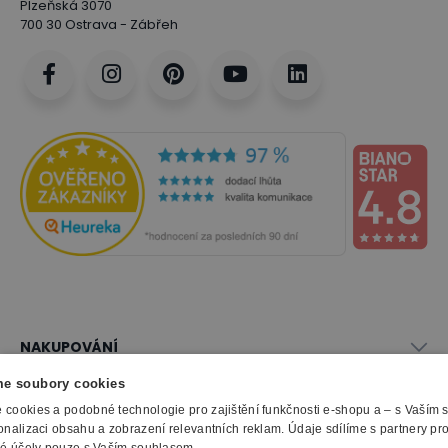
Plzeňská 3070
700 30 Ostrava - Zábřeh
NAKUPOVÁNÍ
Vše o nákupu
e soubory cookies
SLUŽBY
Obchodní podmínky
cookies a podobné technologie pro zajištění funkčnosti e-shopu a – s Vaším
Doprava a montáž
onalizaci obsahu a zobrazení relevantních reklam. Údaje sdílíme s partnery pr
Naše katalogy