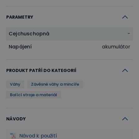
PARAMETRY
Cejchuschopná
-
Napájení
akumulátor
PRODUKT PATŘÍ DO KATEGORIÍ
Váhy
Závěsné váhy a mincíře
Balící stroje a materiál
NÁVODY
Návod k použití