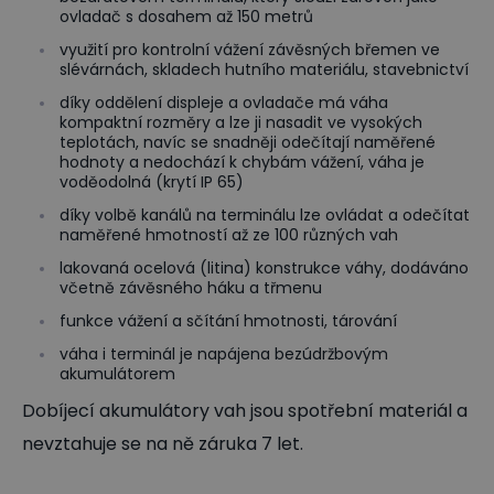
ovladač s dosahem až 150 metrů
využití pro kontrolní vážení závěsných břemen ve
slévárnách, skladech hutního materiálu, stavebnictví
díky oddělení displeje a ovladače má váha
kompaktní rozměry a lze ji nasadit ve vysokých
teplotách, navíc se snadněji odečítají naměřené
hodnoty a nedochází k chybám vážení, váha je
voděodolná (krytí IP 65)
díky volbě kanálů na terminálu lze ovládat a odečítat
naměřené hmotností až ze 100 různých vah
lakovaná ocelová (litina) konstrukce váhy, dodáváno
včetně závěsného háku a třmenu
funkce vážení a sčítání hmotnosti, tárování
váha i terminál je napájena bezúdržbovým
akumulátorem
Dobíjecí akumulátory vah jsou spotřební materiál a
nevztahuje se na ně záruka 7 let.