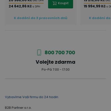
bez DPH
bez
Koupit
24 642,86 Kč
15 994,99 Kč
s DPH
s D
K dodání do 3 pracovních dnů
K dodání do
800 700 700
Volejte zdarma
Po-Pá 7:00 - 17:00
Vybavíme Vaši firmu do 24 hodin
B2B Partner s.r.o.