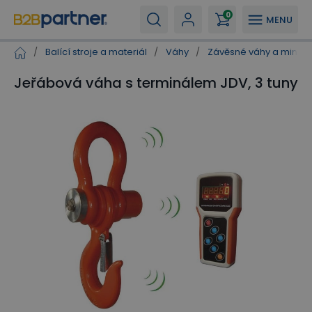
0
MENU
/
Balící stroje a materiál
/
Váhy
/
Závěsné váhy a mincíř
Jeřábová váha s terminálem JDV, 3 tuny