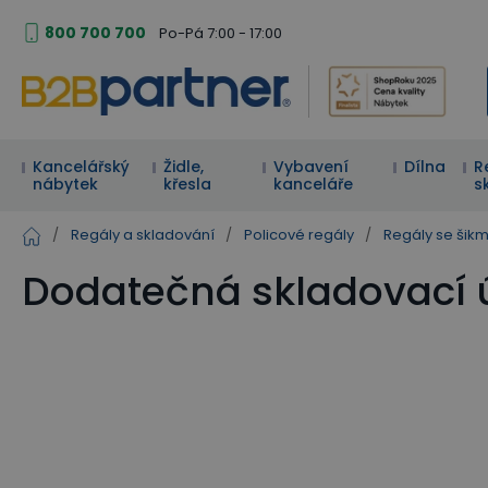
800 700 700
Po-Pá 7:00 - 17:00
Kancelářský
Židle,
Vybavení
Dílna
R
nábytek
křesla
kanceláře
s
/
Regály a skladování
/
Policové regály
/
Regály se šik
Dodatečná skladovací ú