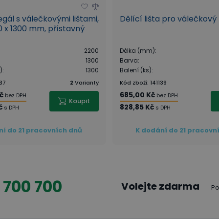
gál s válečkovými lištami,
Dělící lišta pro válečkový
0 x 1300 mm, přístavný
2200
Délka (mm)
:
1300
Barva
:
)
:
1300
Balení (ks)
:
137
2
Varianty
Kód zboží
:
141139
č
685,00 Kč
bez DPH
bez DPH
Koupit
č
828,85 Kč
s DPH
s DPH
ní do 21 pracovních dnů
K dodání do 21 pracovn
 700 700
Volejte zdarma
Po