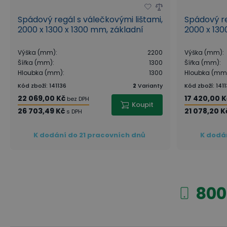
Spádový regál s válečkovými lištami,
Spádový re
2000 x 1300 x 1300 mm, základní
2000 x 130
Výška (mm)
:
2200
Výška (mm)
:
Šířka (mm)
:
1300
Šířka (mm)
:
Hloubka (mm)
:
1300
Hloubka (mm
Kód zboží
:
141136
2
Varianty
Kód zboží
:
141
22 069,00 Kč
17 420,00 K
bez DPH
Koupit
26 703,49 Kč
21 078,20 K
s DPH
K dodání do 21 pracovních dnů
K dodá
800