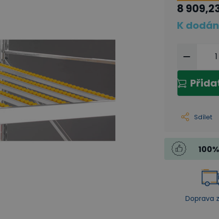
8 909,2
K dodán
Přida
Sdílet
100
%
Doprava 