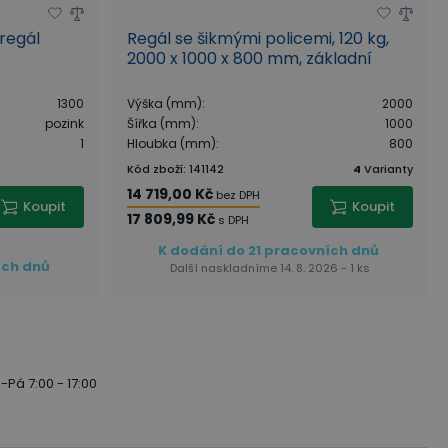
 regál
Regál se šikmými policemi, 120 kg,
2000 x 1000 x 800 mm, základní
1300
Výška (mm)
:
2000
pozink
Šířka (mm)
:
1000
1
Hloubka (mm)
:
800
Kód zboží
:
141142
4
Varianty
14 719,00 Kč
bez DPH
Koupit
Koupit
17 809,99 Kč
s DPH
K dodání do 21 pracovních dnů
ích dnů
Další naskladníme 14. 8. 2026 - 1 ks
-Pá 7:00 - 17:00