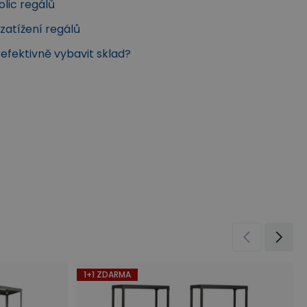
olic regálů
zatížení regálů
k efektivně vybavit sklad?
1+1 ZDARMA