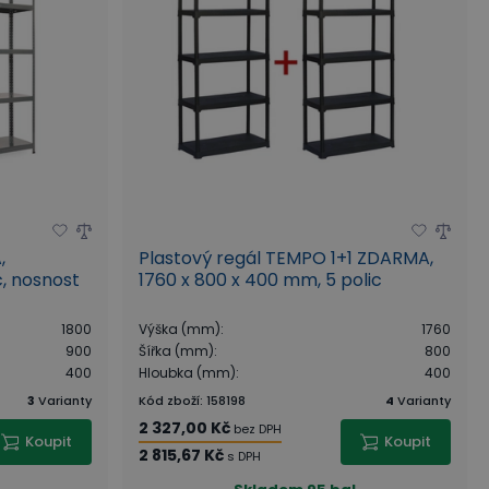
,
Plastový regál TEMPO 1+1 ZDARMA,
, nosnost
1760 x 800 x 400 mm, 5 polic
1800
Výška (mm)
:
1760
900
Šířka (mm)
:
800
400
Hloubka (mm)
:
400
3
Varianty
Kód zboží
:
158198
4
Varianty
2 327,00 Kč
bez DPH
Koupit
Koupit
2 815,67 Kč
s DPH