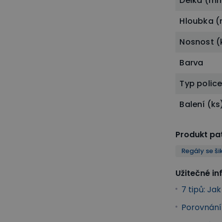
Délka (m
Hloubka 
Nosnost (
Barva
Typ polic
Balení (ks
Produkt pat
Regály se š
Užitečné i
7 tipů: Ja
Porovnání 