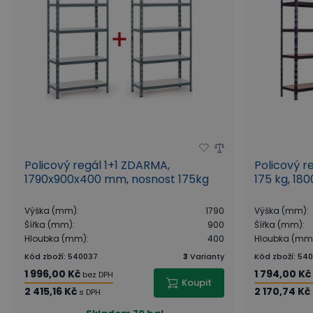
Policový regál 1+1 ZDARMA,
Policový r
1790x900x400 mm, nosnost 175kg
175 kg, 18
Výška (mm)
:
1790
Výška (mm)
:
Šířka (mm)
:
900
Šířka (mm)
:
Hloubka (mm)
:
400
Hloubka (mm
Kód zboží
:
540037
3
Varianty
Kód zboží
:
540
1 996,00 Kč
1 794,00 Kč
bez DPH
Koupit
2 415,16 Kč
2 170,74 Kč
s DPH