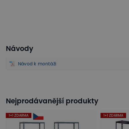
Návody
Regály se šikmými policemi
Regály a skladování
Poli
Návod k montáži
Nejprodávanější produkty
1+1 ZDARMA
1+1 ZDARMA