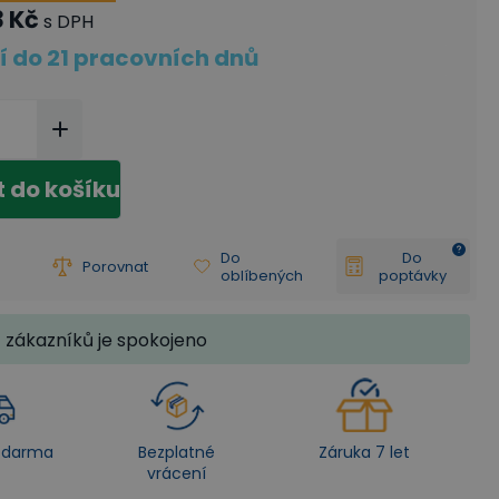
3 Kč
s DPH
í do 21 pracovních dnů
t do košíku
Do
Do
Porovnat
oblíbených
poptávky
zákazníků je spokojeno
zdarma
Bezplatné
Záruka 7 let
vrácení