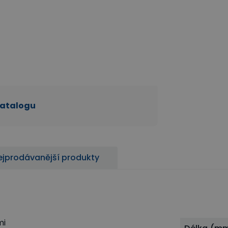
katalogu
ejprodávanější produkty
mi