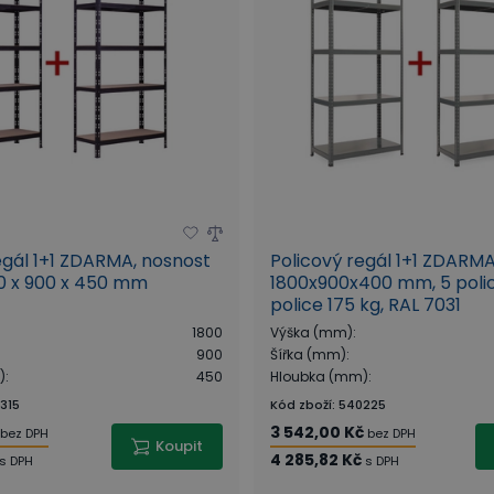
egál 1+1 ZDARMA, nosnost
Policový regál 1+1 ZDARMA
00 x 900 x 450 mm
1800x900x400 mm, 5 polic
police 175 kg, RAL 7031
1800
Výška (mm)
:
900
Šířka (mm)
:
)
:
450
Hloubka (mm)
:
315
Kód zboží
:
540225
3 542,00 Kč
bez DPH
bez DPH
Koupit
4 285,82 Kč
s DPH
s DPH