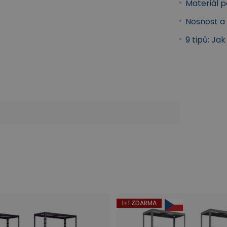
Materiál p
Nosnost a 
9 tipů: Ja
cové regály
1+1 ZDARMA