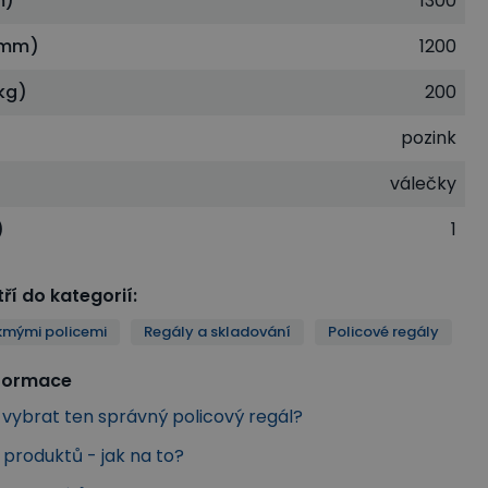
m)
1300
(mm)
1200
kg)
200
pozink
e
válečky
)
1
ří do kategorií
:
ikmými policemi
Regály a skladování
Policové regály
nformace
k vybrat ten správný policový regál?
produktů - jak na to?