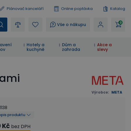
Plánovač kanceláří
Online poptávka
Katalog
0
?
Vše o nákupu
avení
Hotely a
Dům a
Akce a
ov
kuchyně
zahrada
slevy
tami
Výrobce
:
META
1138
opis produktu
0 Kč
bez DPH