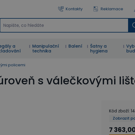
Kontakty
Reklamace
egály a
Manipulační
Balení
Šatny a
Vyb
kladování
technika
hygiena
bud
mými policemi
roveň s válečkovými liš
Kód zboží
:
14
Zobrazit p
7 363,0