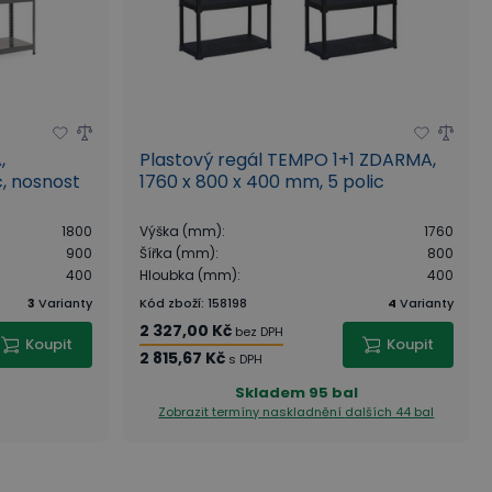
,
Plastový regál TEMPO 1+1 ZDARMA,
, nosnost
1760 x 800 x 400 mm, 5 polic
1800
Výška (mm)
:
1760
900
Šířka (mm)
:
800
400
Hloubka (mm)
:
400
3
Varianty
Kód zboží
:
158198
4
Varianty
2 327,00 Kč
bez DPH
Koupit
Koupit
2 815,67 Kč
s DPH
Skladem
95 bal
Zobrazit termíny naskladnění
dalších 44 bal