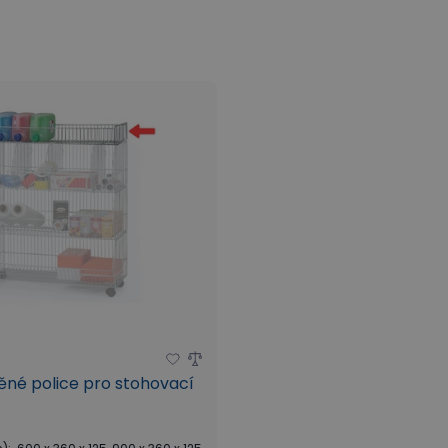
koše
ěné police pro stohovací