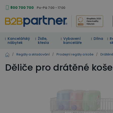
800 700 700
Po-Pá 7:00 - 17:00
Kancelářský
Židle,
Vybavení
Dílna
R
nábytek
křesla
kanceláře
s
/
Regály a skladování
/
Prodejní regály a koše
/
Drátěn
Děliče pro drátěné ko