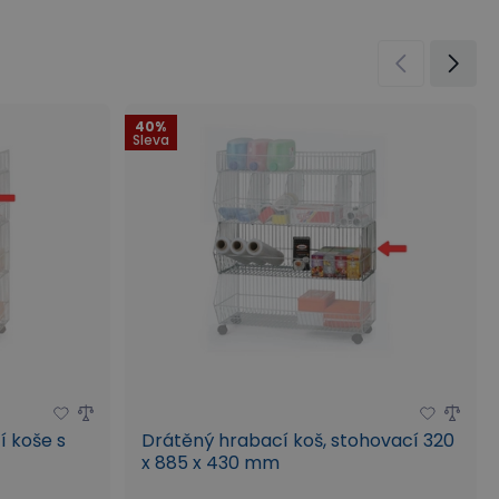
40%
Sleva
í koše s
Drátěný hrabací koš, stohovací 320
x 885 x 430 mm