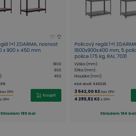
egál 1+1 ZDARMA, nosnost
Policový regál 1+1 ZDARMA
00 x 900 x 450 mm
1800x900x400 mm, 5 polic
police 175 kg, RAL 7031
1800
Výška (mm)
:
900
Šířka (mm)
:
)
:
450
Hloubka (mm)
:
315
Kód zboží
:
540225
3 542,00 Kč
bez DPH
bez DPH
Koupit
4 285,82 Kč
s DPH
s DPH
Skladem
180 bal
Skladem
184 bal