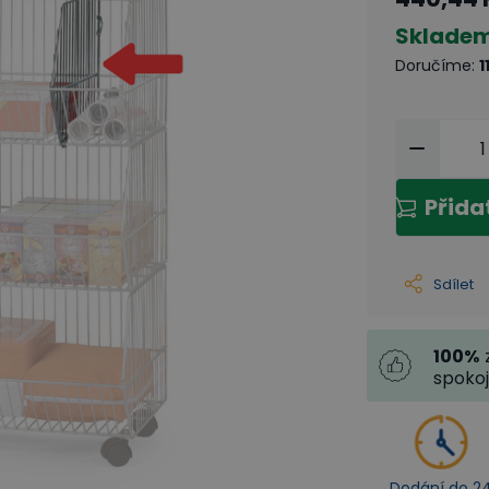
Sklade
Doručíme
:
1
Přida
Sdílet
100
%
spoko
Dodání do 2