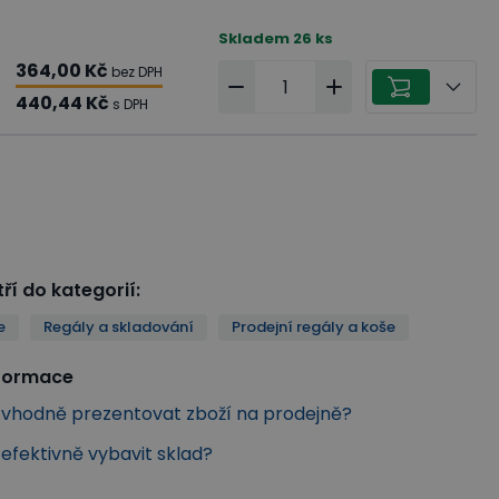
Skladem
26
ks
364,00 Kč
bez DPH
440,44 Kč
s DPH
ří do kategorií
:
e
Regály a skladování
Prodejní regály a koše
nformace
k vhodně prezentovat zboží na prodejně?
k efektivně vybavit sklad?