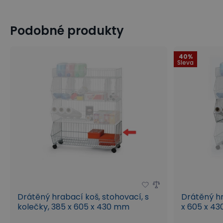
Podobné produkty
9 tipů: Jak vhodně prezentovat zboží na prodejně?
9 tipů: Jak efektivně vybavit sklad?
40%
Sleva
Drátěný hrabací koš, stohovací, s
Drátěný hr
kolečky, 385 x 605 x 430 mm
x 605 x 4