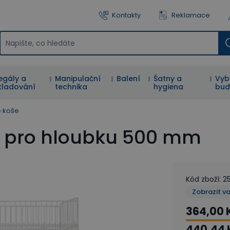
Kontakty
Reklamace
egály a
Manipulační
Balení
Šatny a
Vyb
kladování
technika
hygiena
bud
é koše
še pro hloubku 500 mm
Kód zboží
:
2
Zobrazit v
364,00 
440,44 