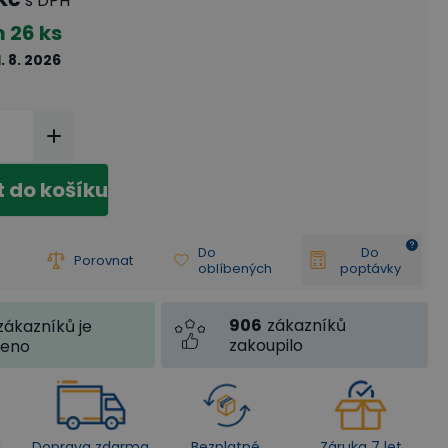
s DPH
m
26 ks
1. 8. 2026
t do košíku
Do
Do
Porovnat
oblíbených
poptávky
906
zákazníků
zákazníků je
zakoupilo
jeno
4
Doprava zdarma
Bezplatné
Záruka 7 let