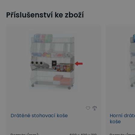
Příslušenství ke zboží
Drátěné koše
Regály a skladování
Prodejní regály a 
Drátěné stohovací koše
Horní drát
koše