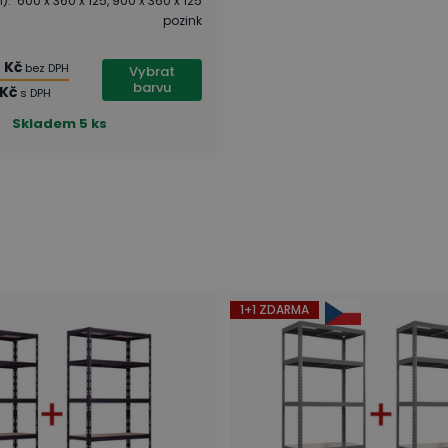
m)
:
600 x 360 x 125, 900 x 360 x 125
pozink
0 Kč
bez DPH
Vybrat
barvu
 Kč
s DPH
Skladem
5 ks
1+1 ZDARMA