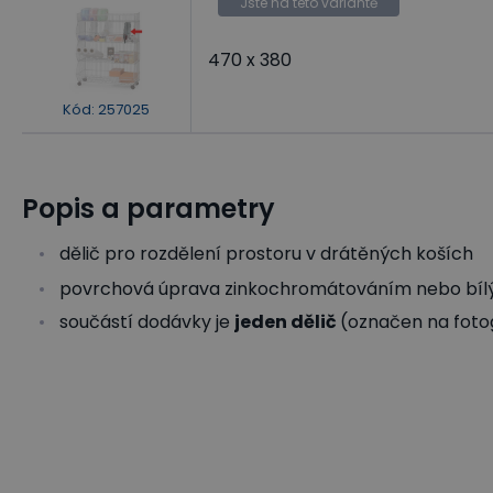
Jste na této variantě
470 x 380
Kód
:
257025
Popis a parametry
dělič pro rozdělení prostoru v drátěných koších
povrchová úprava zinkochromátováním nebo bí
součástí dodávky je
jeden dělič
(označen na fotog