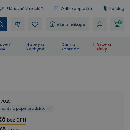
Plánovač kanceláří
Online poptávka
Katalog
0
?
Vše o nákupu
avení
Hotely a
Dům a
Akce a
ov
kuchyně
zahrada
slevy
57025
arianty a popis produktu
Kč
bez DPH
Kč