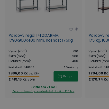
Policový regál 1+1 ZDARMA,
Policový r
1790x900x400 mm, nosnost 175kg
175 kg, 18
Výška (mm)
:
1790
Výška (mm)
:
Šířka (mm)
:
900
Šířka (mm)
:
Hloubka (mm)
:
400
Hloubka (mm
Kód zboží
:
540037
3
Varianty
Kód zboží
:
540
1 996,00 Kč
1 794,00 Kč
bez DPH
Koupit
2 415,16 Kč
2 170,74 Kč
s DPH
Skladem
71 bal
Zobrazit termíny naskladnění
dalších 170 bal