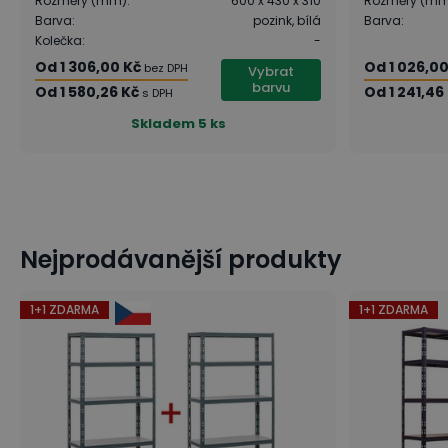
Rozměry (mm)
:
600 x 430 x 310
Rozměry (m
Barva
:
pozink, bílá
Barva
:
Kolečka
:
-
Od
1 306,00 Kč
Od
1 026,0
bez DPH
Vybrat
barvu
Od
1 580,26 Kč
Od
1 241,46
s DPH
Skladem
5 ks
Nejprodávanější produkty
1+1 ZDARMA
1+1 ZDARMA