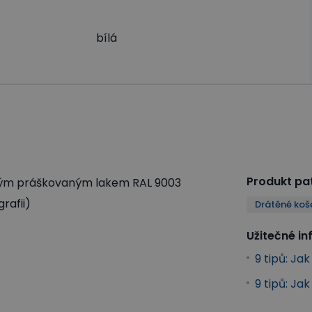
bílá
Produkt pat
lým práškovaným lakem RAL 9003
rafii)
Drátěné koš
Užitečné i
9 tipů: Ja
9 tipů: Ja