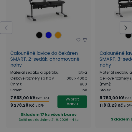
Čalouněné lavice do čekáren
Čalouněné la
SMART, 2-sedák, chromované
SMART, 3-sed
nohy
nohy
Materiál sedáku a opěráku
:
látka
Materiál sedáku 
Celkové rozměry š x h x v
1000 x 400 x
Celkové rozměry š 
(mm)
:
800
(mm)
:
Stolek
:
ne
Stolek
:
7 668,00 Kč
9 763,00 Kč
bez DPH
bez
Vybrat
barvu
9 278,28 Kč
11 813,23 Kč
s DPH
s DP
Skladem
17 ks všech barev
Skladem
Další naskladníme 21. 9. 2026 - 4 ks