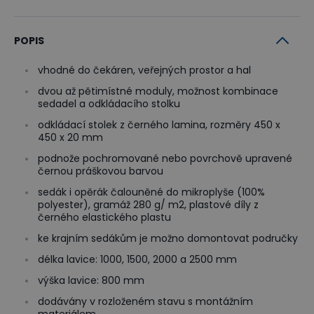
POPIS
vhodné do čekáren, veřejných prostor a hal
dvou až pětimístné moduly, možnost kombinace
sedadel a odkládacího stolku
odkládací stolek z černého lamina, rozměry 450 x
450 x 20 mm
podnože pochromované nebo povrchově upravené
černou práškovou barvou
sedák i opěrák čalouněné do mikroplyše (100%
polyester), gramáž 280 g/ m2, plastové díly z
černého elastického plastu
ke krajním sedákům je možno domontovat područky
délka lavice: 1000, 1500, 2000 a 2500 mm
výška lavice: 800 mm
dodávány v rozloženém stavu s montážním
materiálem