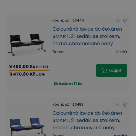
Kód zboží
:
150444
Čalouněná lavice do čekáren
SMART, 2-sedák, se stolkem,
černá, chromované nohy
Barva
:
černá
9 480,00 Kč
bez DPH
Koupit
11 470,80 Kč
s DPH
Skladem
11 ks
Kód zboží
:
150456
Čalouněná lavice do čekáren
SMART, 2-sedák, se stolkem,
modrá, chromované nohy
Barva
:
modrá