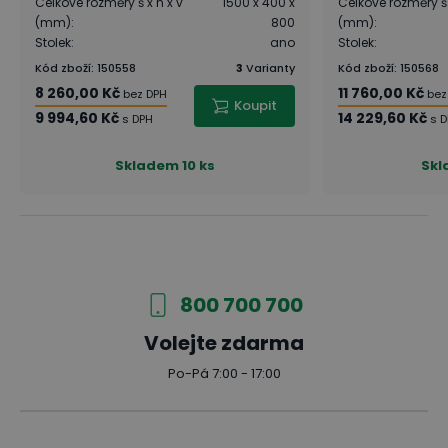
Celkové rozměry š x h x v
1500 x 400 x
Celkové rozměry š 
(mm)
:
800
(mm)
:
Stolek
:
ano
Stolek
:
Kód zboží
:
150558
3
Varianty
Kód zboží
:
150568
8 260,00 Kč
11 760,00 Kč
bez DPH
bez
Koupit
9 994,60 Kč
14 229,60 Kč
s DPH
s 
Skladem
10 ks
Skl
800 700 700
Volejte zdarma
Po-Pá 7:00 - 17:00