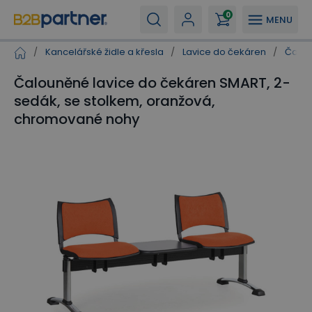
0
MENU
/
Kancelářské židle a křesla
/
Lavice do čekáren
/
Čalou
Čalouněné lavice do čekáren SMART, 2-
sedák, se stolkem, oranžová,
chromované nohy