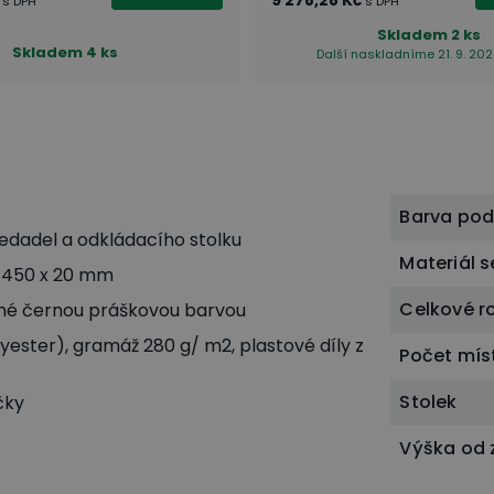
9 278,28 Kč
s DPH
s DPH
Skladem
2 ks
Skladem
4 ks
Další naskladníme 21. 9. 202
Barva po
edadel a odkládacího stolku
Materiál 
x 450 x 20 mm
Celkové r
é černou práškovou barvou
yester), gramáž 280 g/ m2, plastové díly z
Počet mís
Stolek
čky
Výška od