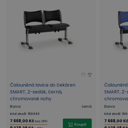
Čalouněná lavice do čekáren
Čalouněná
SMART, 2-sedák, černá,
SMART, 2-
chromované nohy
chromova
Barva
:
černá
Barva
:
Kód zboží
:
150443
Kód zboží
:
150
7 668,00 Kč
7 668,00 K
bez DPH
Koupit