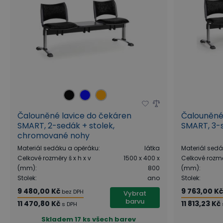
Čalouněné lavice do čekáren
Čalouněné
SMART, 2-sedák + stolek,
SMART, 3-
chromované nohy
Materiál sedáku a opěráku
:
látka
Materiál sed
Celkové rozměry š x h x v
1500 x 400 x
Celkové rozměr
(mm)
:
800
(mm)
:
Stolek
:
ano
Stolek
:
9 480,00 Kč
9 763,00 K
bez DPH
Vybrat
barvu
11 470,80 Kč
11 813,23 Kč
s DPH
Skladem
17 ks všech barev