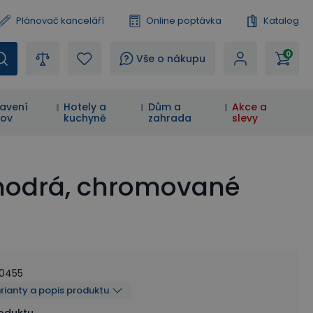
Plánovač kanceláří
Online poptávka
Katalog
0
?
Vše o nákupu
avení
Hotely a
Dům a
Akce a
ov
kuchyně
zahrada
slevy
 modrá, chromované
50455
arianty a popis produktu