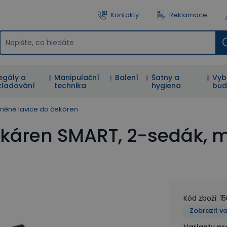
Kontakty
Reklamace
egály a
Manipulační
Balení
Šatny a
Vyb
kladování
technika
hygiena
bud
něné lavice do čekáren
ekáren SMART, 2-sedák,
Kód zboží
:
1
Zobrazit v