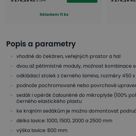
9 278,28 Kč
9 278,28 Kč
s DPH
Skladem
11 ks
Popis a parametry
vhodné do čekáren, veřejných prostor a hal
dvou až pětimístné moduly, možnost kombinace s
odkládací stolek z černého lamina, rozměry 450 
podnože pochromované nebo povrchově upraven
sedák i opěrák čalouněné do mikroplyše (100% pol
černého elastického plastu
ke krajním sedákům je možno domontovat podru
délka lavice: 1000, 1500, 2000 a 2500 mm
výška lavice: 800 mm