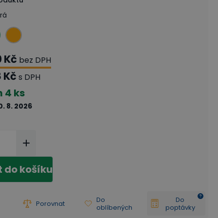
roduktu
rá
0 Kč
bez DPH
8 Kč
s DPH
m
4 ks
0. 8. 2026
t do košíku
Do
Do
Porovnat
oblíbených
poptávky