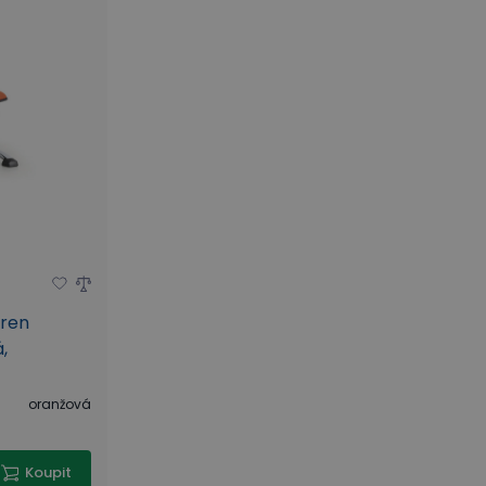
áren
,
oranžová
Koupit