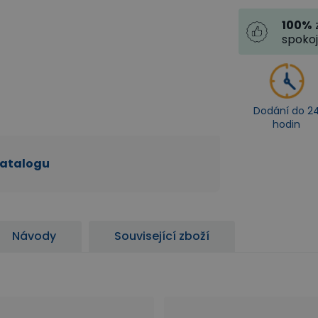
100
%
spoko
Dodání do 2
hodin
katalogu
Návody
Související zboží