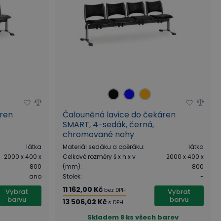
áren
Čalouněná lavice do čekáren
SMART, 4-sedák, černá,
chromované nohy
látka
Materiál sedáku a opěráku
:
látka
2000 x 400 x
Celkové rozměry š x h x v
2000 x 400 x
800
(mm)
:
800
ano
Stolek
:
-
11 162,00 Kč
bez DPH
Vybrat
Vybrat
barvu
barvu
13 506,02 Kč
s DPH
Skladem
8 ks všech barev