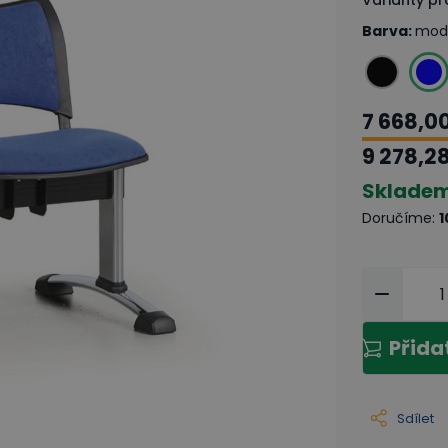
Varianty p
Barva
:
mod
7 668,0
9 278,2
Sklade
Doručíme
:
1
Přida
Sdílet