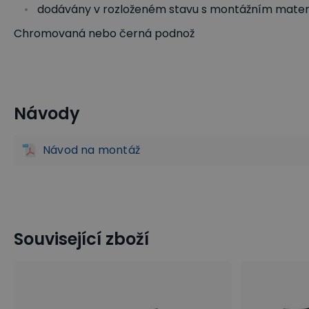
dodávány v rozloženém stavu s montážním mate
Chromovaná nebo černá podnož
Návody
Lavice do čekáren
Čalouněné lavice do čekáren
Kancel
Návod na montáž
Související zboží