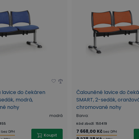
 lavice do čekáren
Čalouněné lavice do ček
sedák, modrá,
SMART, 2-sedák, oranžová
né nohy
chromované nohy
modrá
Barva
:
455
Kód zboží
:
150419
č
7 668,00 Kč
bez DPH
bez DPH
Koupit