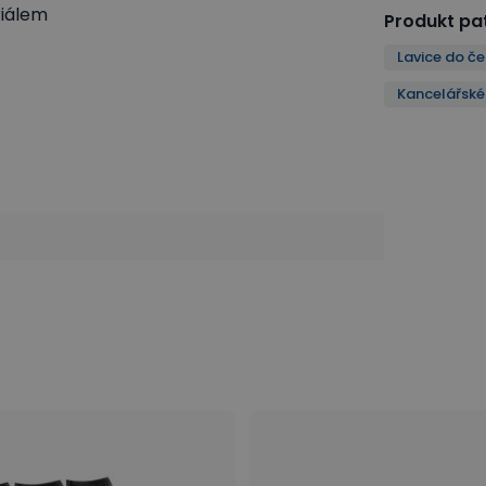
riálem
Produkt pat
Lavice do č
Kancelářské 
ářské židle a křesla