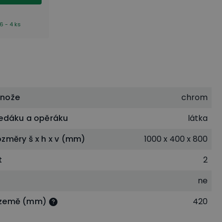
6 - 4 ks
dnože
chrom
sedáku a opěráku
látka
ozměry š x h x v (mm)
1000 x 400 x 800
t
2
ne
 země (mm)
420