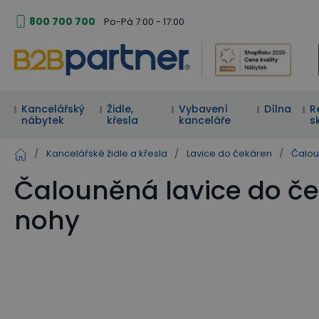
800 700 700
Po-Pá 7:00 - 17:00
Kancelářský
Židle,
Vybavení
Dílna
R
nábytek
křesla
kanceláře
s
/
Kancelářské židle a křesla
/
Lavice do čekáren
/
Čalou
Čalouněná lavice do č
nohy