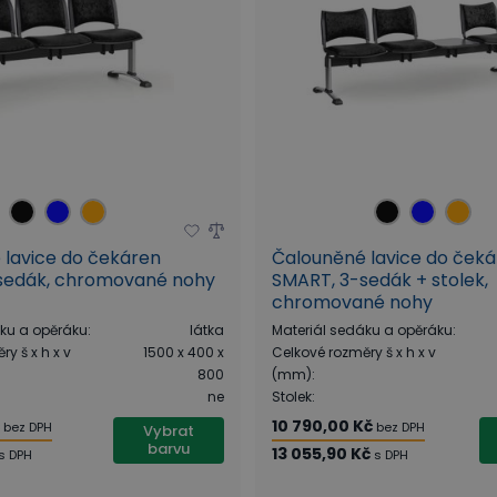
 lavice do čekáren
Čalouněné lavice do ček
sedák, chromované nohy
SMART, 3-sedák + stolek,
chromované nohy
áku a opěráku
:
látka
Materiál sedáku a opěráku
:
y š x h x v
1500 x 400 x
Celkové rozměry š x h x v
800
(mm)
:
ne
Stolek
:
č
10 790,00 Kč
bez DPH
bez DPH
Vybrat
barvu
13 055,90 Kč
s DPH
s DPH