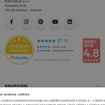
B2B Partner s.r.o.
Plzeňská 3070
700 30 Ostrava - Zábřeh
NAKUPOVÁNÍ
Vše o nákupu
e soubory cookies
SLUŽBY
Obchodní podmínky
cookies a podobné technologie pro zajištění funkčnosti e-shopu a – s Vaším