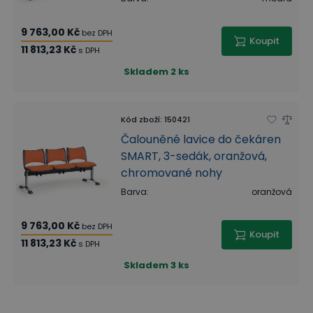
9 763,00 Kč
bez DPH
Koupit
11 813,23 Kč
s DPH
Skladem
2 ks
Kód zboží
:
150421
Čalouněné lavice do čekáren
SMART, 3-sedák, oranžová,
chromované nohy
Barva
:
oranžová
9 763,00 Kč
bez DPH
Koupit
11 813,23 Kč
s DPH
Skladem
3 ks