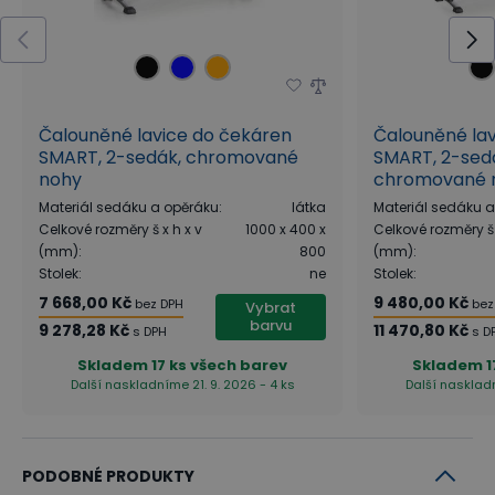
Čalouněné lavice do čekáren
Čalouněné la
SMART, 2-sedák, chromované
SMART, 2-sedá
nohy
chromované 
Materiál sedáku a opěráku
:
látka
Materiál sedáku 
Celkové rozměry š x h x v
1000 x 400 x
Celkové rozměry š 
(mm)
:
800
(mm)
:
Stolek
:
ne
Stolek
:
7 668,00 Kč
9 480,00 Kč
bez DPH
bez
Vybrat
barvu
9 278,28 Kč
11 470,80 Kč
s DPH
s D
Skladem
17 ks všech barev
Skladem
1
Další naskladníme 21. 9. 2026 - 4 ks
Další naskladn
PODOBNÉ PRODUKTY