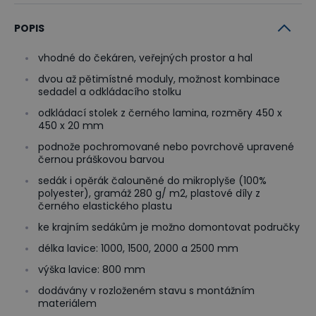
POPIS
vhodné do čekáren, veřejných prostor a hal
dvou až pětimístné moduly, možnost kombinace
sedadel a odkládacího stolku
odkládací stolek z černého lamina, rozměry 450 x
450 x 20 mm
podnože pochromované nebo povrchově upravené
černou práškovou barvou
sedák i opěrák čalouněné do mikroplyše (100%
polyester), gramáž 280 g/ m2, plastové díly z
černého elastického plastu
ke krajním sedákům je možno domontovat područky
délka lavice: 1000, 1500, 2000 a 2500 mm
výška lavice: 800 mm
dodávány v rozloženém stavu s montážním
materiálem