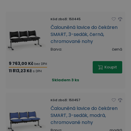
Kód zboží
:
150445
Čalouněná lavice do čekáren
SMART, 3-sedák, černá,
chromované nohy
Barva
:
černá
9 763,00 Kč
bez DPH
Koupit
11 813,23 Kč
s DPH
Skladem
3 ks
Kód zboží
:
150457
Čalouněná lavice do čekáren
SMART, 3-sedák, modrá,
chromované nohy
Barva
:
modrá