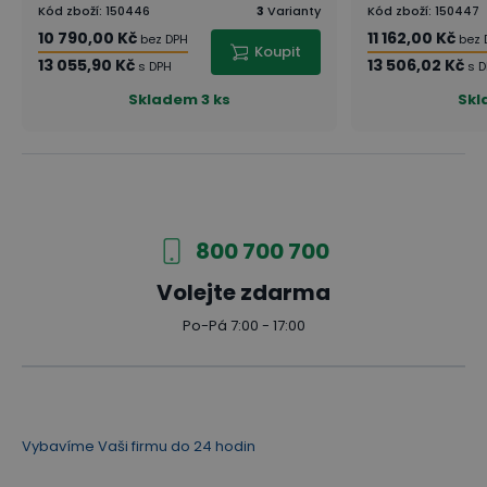
Kód zboží
:
150446
3
Varianty
Kód zboží
:
150447
10 790,00 Kč
11 162,00 Kč
bez DPH
bez 
Koupit
13 055,90 Kč
13 506,02 Kč
s DPH
s 
Skladem
3 ks
Skl
800 700 700
Volejte zdarma
Po-Pá 7:00 - 17:00
Vybavíme Vaši firmu do 24 hodin