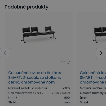
Podobné produkty
Čalouněná lavice do čekáren
Čalouněná la
SMART, 3-sedák, se stolkem,
SMART, 4-sedá
černá, chromované nohy
chromované 
Materiál sedáku a opěráku
:
látka
Materiál sedáku 
Celkové rozměry š x h x v
2000 x 400 x
Celkové rozměry š 
(mm)
:
800
(mm)
:
Stolek
:
ano
Stolek
: