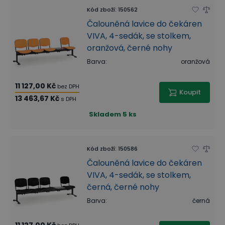
Kód zboží
:
150562
Čalouněná lavice do čekáren
VIVA, 4-sedák, se stolkem,
oranžová, černé nohy
Barva
:
oranžová
11 127,00 Kč
bez DPH
Koupit
13 463,67 Kč
s DPH
Skladem
5 ks
Kód zboží
:
150586
Čalouněná lavice do čekáren
VIVA, 4-sedák, se stolkem,
černá, černé nohy
Barva
:
černá
11 127,00 Kč