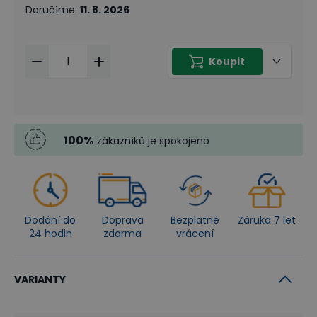
Doručíme
:
11. 8. 2026
Koupit
100
%
zákazníků je spokojeno
Dodání do
Doprava
Bezplatné
Záruka 7 let
24 hodin
zdarma
vrácení
VARIANTY