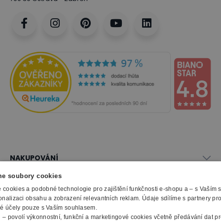
NAKUPOVÁNÍ
Vše o nákupu
e soubory cookies
SLUŽBY
Obchodní podmínky
cookies a podobné technologie pro zajištění funkčnosti e-shopu a – s Vaším
Doprava a montáž
onalizaci obsahu a zobrazení relevantních reklam. Údaje sdílíme s partnery pr
Naše katalogy
ké účely pouze s Vaším souhlasem.
Možnosti platby
O FIRMĚ
Reklamační formulář
m
– povolí výkonnostní, funkční a marketingové cookies včetně předávání dat pro