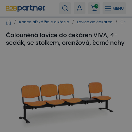
0
MENU
/
Kancelářské židle a křesla
/
Lavice do čekáren
/
Čalou
Čalouněná lavice do čekáren VIVA, 4-
sedák, se stolkem, oranžová, černé nohy