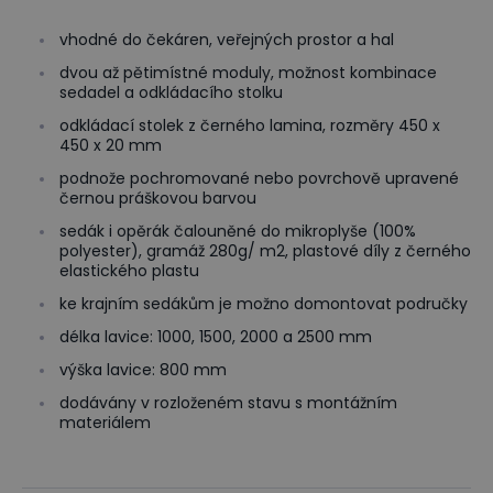
vhodné do čekáren, veřejných prostor a hal
dvou až pětimístné moduly, možnost kombinace
sedadel a odkládacího stolku
odkládací stolek z černého lamina, rozměry 450 x
450 x 20 mm
podnože pochromované nebo povrchově upravené
černou práškovou barvou
sedák i opěrák čalouněné do mikroplyše (100%
polyester), gramáž 280g/ m2, plastové díly z černého
elastického plastu
ke krajním sedákům je možno domontovat područky
délka lavice: 1000, 1500, 2000 a 2500 mm
výška lavice: 800 mm
dodávány v rozloženém stavu s montážním
materiálem