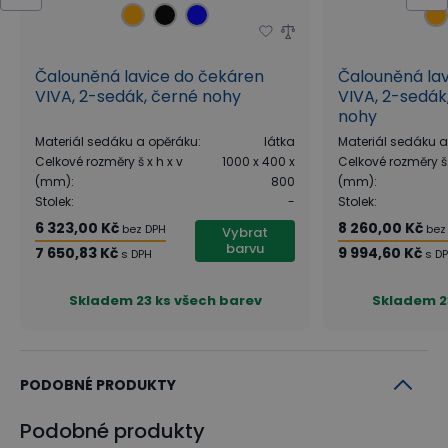
Čalouněná lavice do čekáren
Čalouněná la
VIVA, 2-sedák, černé nohy
VIVA, 2-sedák
nohy
Materiál sedáku a opěráku
:
látka
Materiál sedáku 
Celkové rozměry š x h x v
1000 x 400 x
Celkové rozměry š 
(mm)
:
800
(mm)
:
Stolek
:
-
Stolek
:
6 323,00 Kč
8 260,00 Kč
bez DPH
bez
Vybrat
barvu
7 650,83 Kč
9 994,60 Kč
s DPH
s D
Skladem
23 ks všech barev
Skladem
2
PODOBNÉ PRODUKTY
Podobné produkty