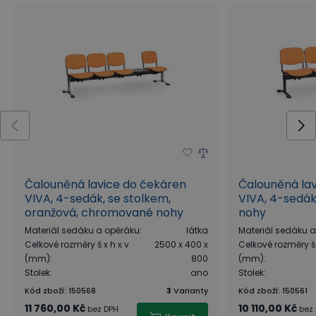
Čalouněná lavice do čekáren
Čalouněná la
VIVA, 4-sedák, se stolkem,
VIVA, 4-sedák
oranžová, chromované nohy
nohy
Materiál sedáku a opěráku
:
látka
Materiál sedáku 
Celkové rozměry š x h x v
2500 x 400 x
Celkové rozměry š 
(mm)
:
800
(mm)
:
Stolek
:
ano
Stolek
:
Kód zboží
:
150568
3
Varianty
Kód zboží
:
150561
11 760,00 Kč
10 110,00 Kč
bez DPH
bez