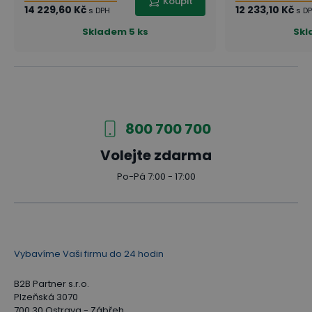
Koupit
14 229,60 Kč
12 233,10 Kč
s DPH
s D
Skladem
5 ks
Skl
800 700 700
Volejte zdarma
Po-Pá 7:00 - 17:00
Vybavíme Vaši firmu do 24 hodin
B2B Partner s.r.o.
Plzeňská 3070
700 30 Ostrava - Zábřeh