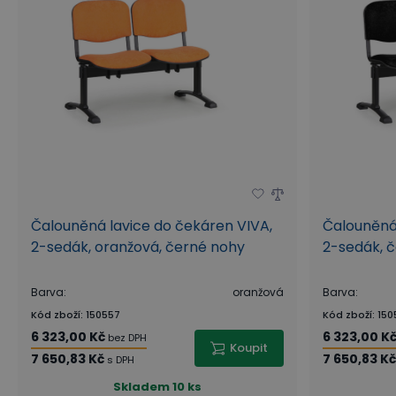
Čalouněná lavice do čekáren VIVA,
Čalouněná 
2-sedák, oranžová, černé nohy
2-sedák, č
Barva
:
oranžová
Barva
:
Kód zboží
:
150557
Kód zboží
:
150
6 323,00 Kč
6 323,00 K
bez DPH
Koupit
7 650,83 Kč
7 650,83 Kč
s DPH
Skladem
10 ks