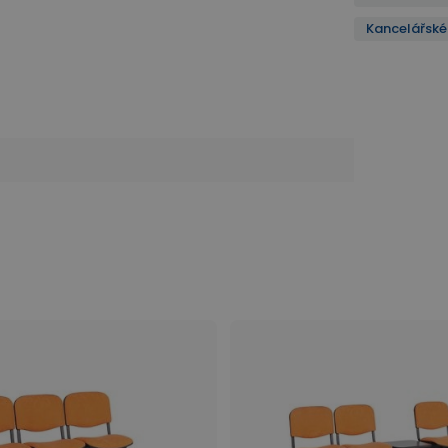
Kancelářské 
ářské židle a křesla