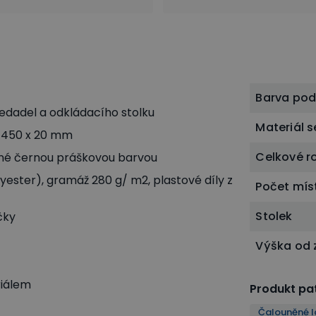
Barva po
edadel a odkládacího stolku
Materiál 
x 450 x 20 mm
Celkové r
é černou práškovou barvou
yester), gramáž 280 g/ m2, plastové díly z
Počet mís
Stolek
čky
Výška od
riálem
Produkt pat
Čalouněné l