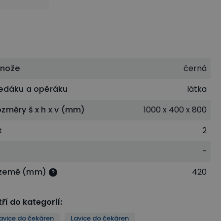
dnože
černá
sedáku a opěráku
látka
ozměry š x h x v (mm)
1000 x 400 x 800
t
2
-
 země (mm)
420
ří do kategorií
:
avice do čekáren
Lavice do čekáren