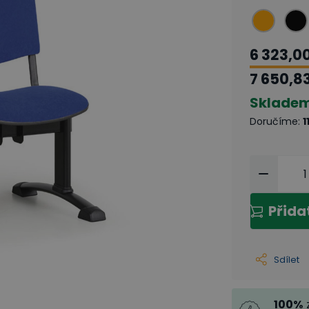
6 323,0
7 650,8
Sklade
Doručíme
:
1
Přida
Sdílet
100
%