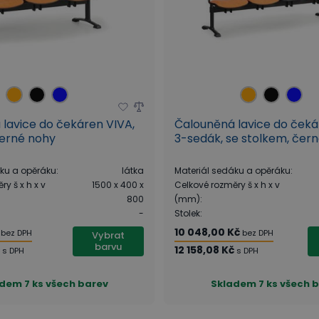
lavice do čekáren VIVA,
Čalouněná lavice do čeká
černé nohy
3-sedák, se stolkem, čer
áku a opěráku
:
látka
Materiál sedáku a opěráku
:
y š x h x v
1500 x 400 x
Celkové rozměry š x h x v
800
(mm)
:
-
Stolek
:
10 048,00 Kč
bez DPH
bez DPH
Vybrat
barvu
č
12 158,08 Kč
s DPH
s DPH
adem
7 ks všech barev
Skladem
7 ks všech 