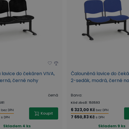
lavice do čekáren VIVA,
Čalouněná lavice do čeká
erná, černé nohy
2-sedák, modrá, černé n
černá
Barva
:
581
Kód zboží
:
150593
č
6 323,00 Kč
bez DPH
bez DPH
Koupit
7 650,83 Kč
s DPH
s DPH
Skladem
4 ks
Skladem
9 ks