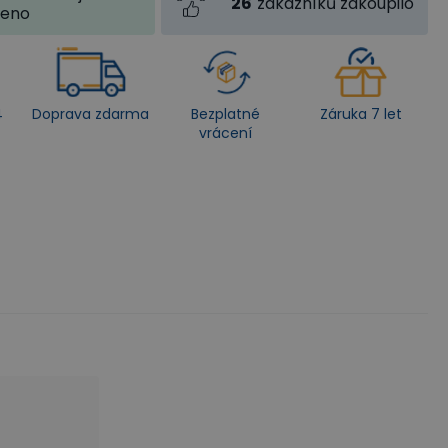
26
zákazníků zakoupilo
jeno
4
Doprava zdarma
Bezplatné
Záruka 7 let
vrácení