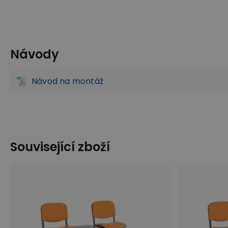
Návody
Čalouněné lavice do čekáren
Lavice do čekáren
Kancel
Návod na montáž
Související zboží