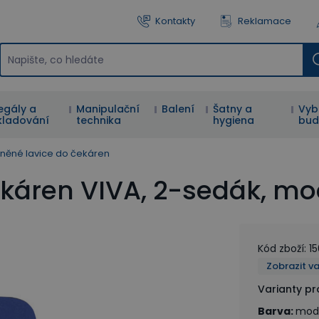
Kontakty
Reklamace
egály a
Manipulační
Balení
Šatny a
Vyb
kladování
technika
hygiena
bud
něné lavice do čekáren
káren VIVA, 2-sedák, mo
Kód zboží
:
1
Zobrazit v
Varianty p
Barva
:
mod