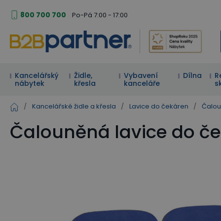
800 700 700
Po-Pá 7:00 - 17:00
Kancelářský
Židle,
Vybavení
Dílna
R
nábytek
křesla
kanceláře
s
/
Kancelářské židle a křesla
/
Lavice do čekáren
/
Čalou
Čalouněná lavice do če