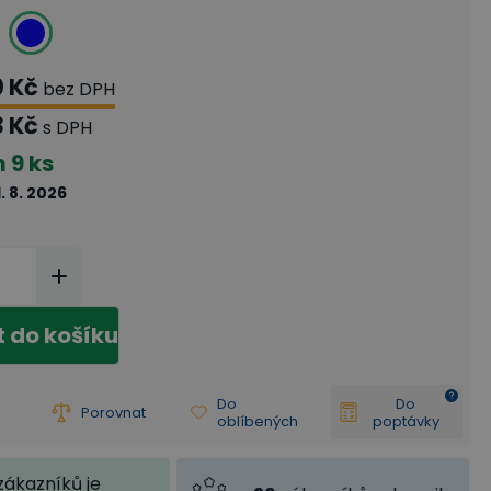
0 Kč
bez DPH
3 Kč
s DPH
m
9 ks
1. 8. 2026
t do košíku
Do
Do
Porovnat
oblíbených
poptávky
zákazníků je