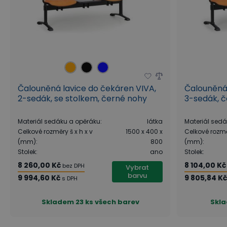
Čalouněná lavice do čekáren VIVA,
Čalouněná 
2-sedák, se stolkem, černé nohy
3-sedák, 
Materiál sedáku a opěráku
:
látka
Materiál sed
Celkové rozměry š x h x v
1500 x 400 x
Celkové rozměr
(mm)
:
800
(mm)
:
Stolek
:
ano
Stolek
:
8 260,00 Kč
8 104,00 Kč
bez DPH
Vybrat
barvu
9 994,60 Kč
9 805,84 K
s DPH
Skladem
23 ks všech barev
Skl