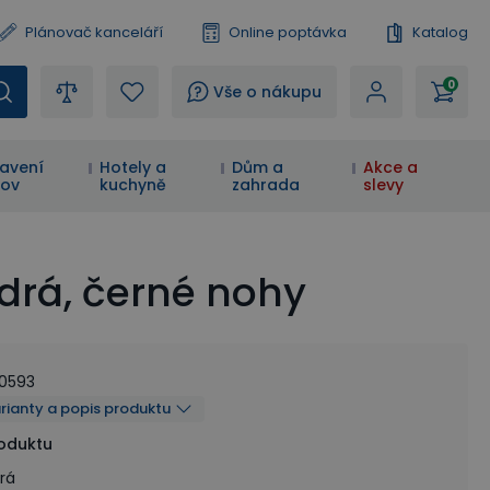
Plánovač kanceláří
Online poptávka
Katalog
0
?
Vše o nákupu
avení
Hotely a
Dům a
Akce a
ov
kuchyně
zahrada
slevy
drá, černé nohy
50593
arianty a popis produktu
roduktu
rá