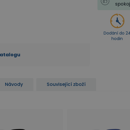
spoko
Dodání do 2
hodin
katalogu
Návody
Související zboží