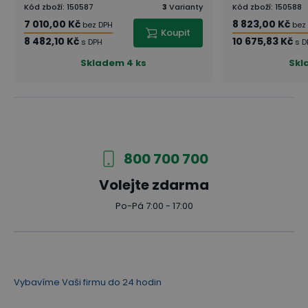
Kód zboží
:
150587
3
Varianty
Kód zboží
:
150588
7 010,00 Kč
8 823,00 Kč
bez DPH
bez
Koupit
8 482,10 Kč
10 675,83 Kč
s DPH
s D
Skladem
4 ks
Skl
800 700 700
Volejte zdarma
Po-Pá 7:00 - 17:00
Vybavíme Vaši firmu do 24 hodin