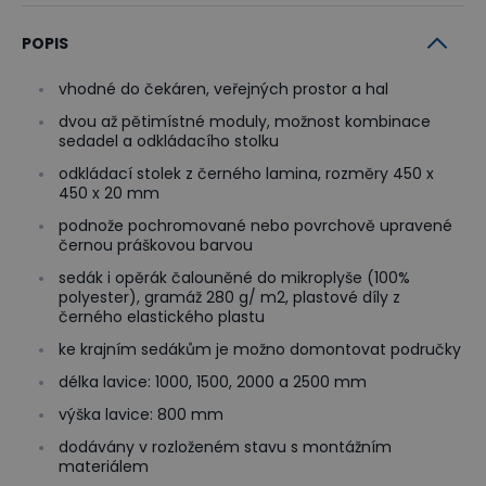
POPIS
vhodné do čekáren, veřejných prostor a hal
dvou až pětimístné moduly, možnost kombinace
sedadel a odkládacího stolku
odkládací stolek z černého lamina, rozměry 450 x
450 x 20 mm
podnože pochromované nebo povrchově upravené
černou práškovou barvou
sedák i opěrák čalouněné do mikroplyše (100%
polyester), gramáž 280 g/ m2, plastové díly z
černého elastického plastu
ke krajním sedákům je možno domontovat područky
délka lavice: 1000, 1500, 2000 a 2500 mm
výška lavice: 800 mm
dodávány v rozloženém stavu s montážním
materiálem