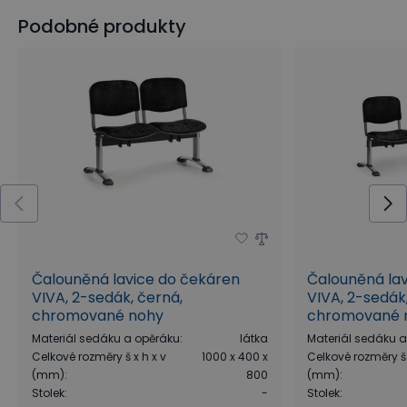
Podobné produkty
Čalouněná lavice do čekáren
Čalouněná la
VIVA, 2-sedák, černá,
VIVA, 2-sedák,
chromované nohy
chromované 
Materiál sedáku a opěráku
:
látka
Materiál sedáku 
Celkové rozměry š x h x v
1000 x 400 x
Celkové rozměry š 
(mm)
:
800
(mm)
:
Stolek
:
-
Stolek
: