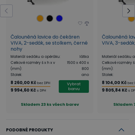
Čalouněná lavice do čekáren
Čalouněná la
VIVA, 2-sedák, se stolkem, černé
VIVA, 3-sedák
nohy
Materiál sedáku a opěráku
:
látka
Materiál sedáku 
Celkové rozměry š x h x v
1500 x 400 x
Celkové rozměry š 
(mm)
:
800
(mm)
:
Stolek
:
ano
Stolek
:
8 260,00 Kč
8 104,00 Kč
bez DPH
bez
Vybrat
barvu
9 994,60 Kč
9 805,84 Kč
s DPH
s D
Skladem
23 ks všech barev
Skladem
PODOBNÉ PRODUKTY