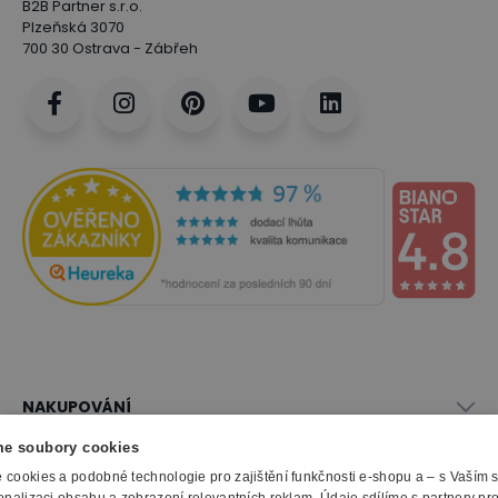
B2B Partner s.r.o.
Plzeňská 3070
700 30 Ostrava - Zábřeh
NAKUPOVÁNÍ
Vše o nákupu
e soubory cookies
SLUŽBY
Obchodní podmínky
cookies a podobné technologie pro zajištění funkčnosti e-shopu a – s Vaším