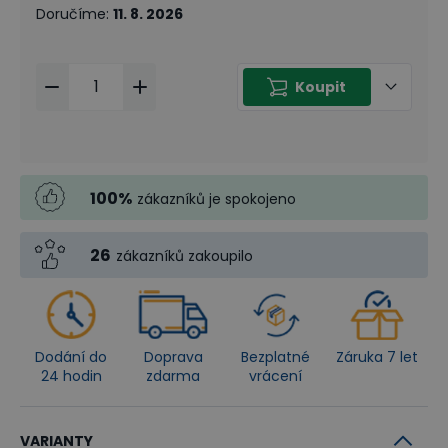
Doručíme
:
11. 8. 2026
Koupit
100
%
zákazníků je spokojeno
26
zákazníků zakoupilo
Dodání do
Doprava
Bezplatné
Záruka 7 let
24 hodin
zdarma
vrácení
VARIANTY