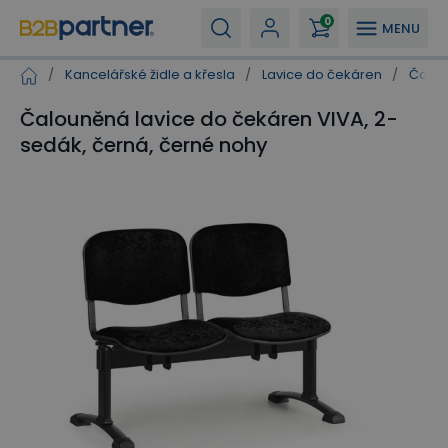
0
MENU
/
Kancelářské židle a křesla
/
Lavice do čekáren
/
Čalou
Čalouněná lavice do čekáren VIVA, 2-
sedák, černá, černé nohy