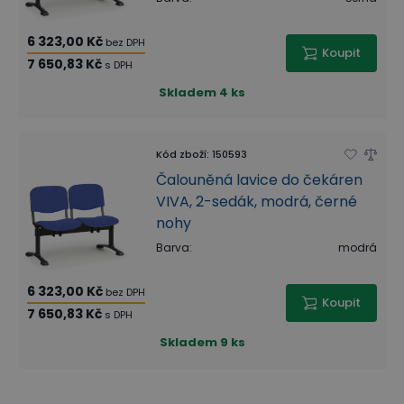
6 323,00 Kč
bez DPH
Koupit
7 650,83 Kč
s DPH
Skladem
4 ks
Kód zboží
:
150593
Čalouněná lavice do čekáren
VIVA, 2-sedák, modrá, černé
nohy
Barva
:
modrá
6 323,00 Kč
bez DPH
Koupit
7 650,83 Kč
s DPH
Skladem
9 ks