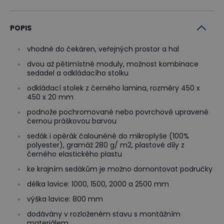
POPIS
vhodné do čekáren, veřejných prostor a hal
dvou až pětimístné moduly, možnost kombinace
sedadel a odkládacího stolku
odkládací stolek z černého lamina, rozměry 450 x
450 x 20 mm
podnože pochromované nebo povrchově upravené
černou práškovou barvou
sedák i opěrák čalouněné do mikroplyše (100%
polyester), gramáž 280 g/ m2, plastové díly z
černého elastického plastu
ke krajním sedákům je možno domontovat područky
délka lavice: 1000, 1500, 2000 a 2500 mm
výška lavice: 800 mm
dodávány v rozloženém stavu s montážním
materiálem