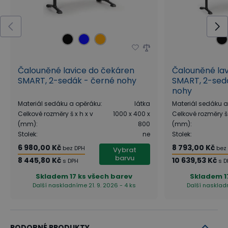
Čalouněné lavice do čekáren
Čalouněné la
SMART, 2-sedák - černé nohy
SMART, 2-sedá
nohy
Materiál sedáku a opěráku
:
látka
Materiál sedáku 
Celkové rozměry š x h x v
1000 x 400 x
Celkové rozměry š 
(mm)
:
800
(mm)
:
Stolek
:
ne
Stolek
:
6 980,00 Kč
8 793,00 Kč
bez DPH
bez
Vybrat
barvu
8 445,80 Kč
10 639,53 Kč
s DPH
s D
Skladem
17 ks všech barev
Skladem
1
Další naskladníme 21. 9. 2026 - 4 ks
Další naskladn
PODOBNÉ PRODUKTY