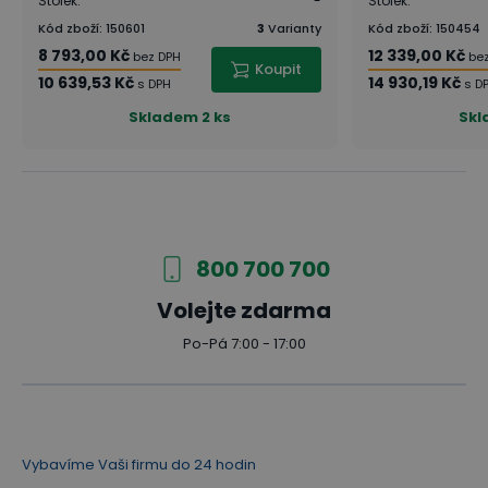
Stolek
:
-
Stolek
:
Kód zboží
:
150601
3
Varianty
Kód zboží
:
150454
8 793,00 Kč
12 339,00 Kč
bez DPH
be
Koupit
10 639,53 Kč
14 930,19 Kč
s DPH
s D
Skladem
2 ks
Sk
800 700 700
Volejte zdarma
Po-Pá 7:00 - 17:00
Vybavíme Vaši firmu do 24 hodin