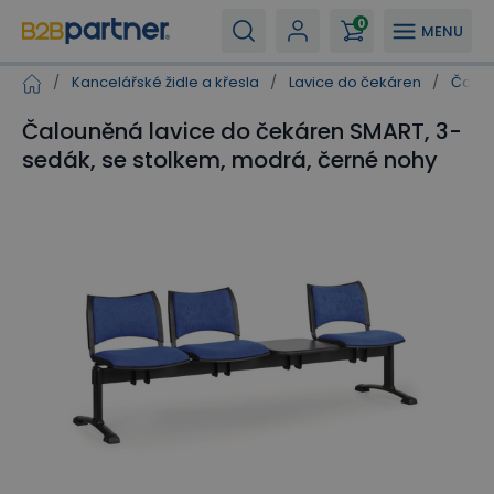
0
MENU
/
Kancelářské židle a křesla
/
Lavice do čekáren
/
Čalou
Čalouněná lavice do čekáren SMART, 3-
sedák, se stolkem, modrá, černé nohy