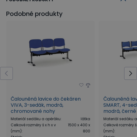
Podobné produkty
Čalouněná lavice do čekáren
Čalouněná la
VIVA, 3-sedák, modrá,
SMART, 4-sedá
chromované nohy
modrá, černé
Materiál sedáku a opěráku
:
látka
Materiál sedáku 
Celkové rozměry š x h x v
1500 x 400 x
Celkové rozměry š 
(mm)
:
800
(mm)
: